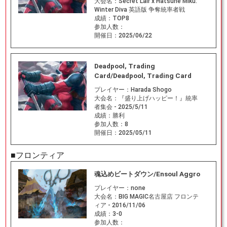
大会名：
Secret Lair x Hatsune Miku:
Winter Diva 英語版 争奪統率者戦
成績：
TOP8
参加人数：
開催日：
2025/06/22
Deadpool, Trading
Card/Deadpool, Trading Card
プレイヤー：
Harada Shogo
大会名：
『盛り上げハッピー！』統率
者集会 - 2025/5/11
成績：
勝利
参加人数：
8
開催日：
2025/05/11
■フロンティア
魂込めビートダウン/Ensoul Aggro
プレイヤー：
none
大会名：
BIG MAGIC名古屋店 フロンテ
ィア - 2016/11/06
成績：
3-0
参加人数：