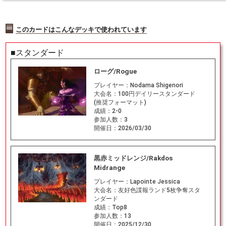
このカードはこんなデッキで使われています
■スタンダード
ローグ/Rogue
プレイヤー：
Nodama Shigenori
大会名：
100円デイリースタンダード
(推奨フォーマット)
成績：
2-0
参加人数：
3
開催日：
2026/03/30
黒赤ミッドレンジ/Rakdos
Midrange
プレイヤー：
Lapointe Jessica
大会名：
友好色諜報ランド5枚争奪スタ
ンダード
成績：
Top8
参加人数：
13
開催日：
2025/12/30