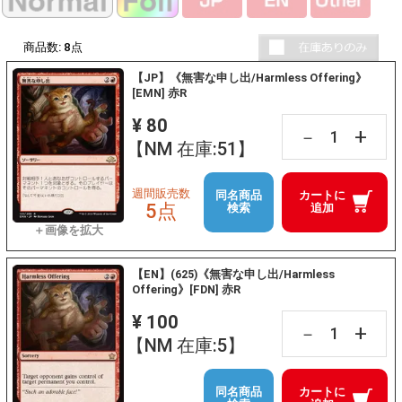
商品数:
8
点
【JP】《無害な申し出/Harmless Offering》
[EMN] 赤R
¥ 80
+
－
【NM 在庫:51】
週間販売数
同名商品
カートに
5点
検索
追加
【EN】(625)《無害な申し出/Harmless
Offering》[FDN] 赤R
¥ 100
+
－
【NM 在庫:5】
同名商品
カートに