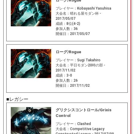
ローグ/Rogue
プレイヤー：
Kobayashi Yasuhisa
大会名：
晴れる屋モダン杯 -
2017/05/07
成績：
8位(4-2)
参加人数：
36
開催日：
2017/05/07
ローグ/Rogue
プレイヤー：
Sugi Takahiro
大会名：
平日モダン20時の部 -
2017/11/02
成績：
3-0
参加人数：
26
開催日：
2017/11/02
■レガシー
グリクシスコントロール/Grixis
Control
プレイヤー：
Clashed
大会名：
Competitive Legacy