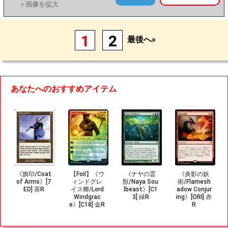
1
2
最後へ»
あなたへのおすすめアイテム
《旗印/Coat
【Foil】《ウ
《ナヤの霊
《炎影の妖
of Arms》[7
ィンドグレ
獣/Naya Sou
術/Flamesh
ED] 茶R
イス卿/Lord
lbeast》[C1
adow Conjur
Windgrac
3] 緑R
ing》[ORI] 赤
e》[C18] 金R
R