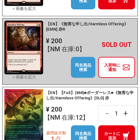
検索
追加
【EN】《無害な申し出/Harmless Offering》
[EMN] 赤R
¥ 200
+
－
【NM 在庫:0】
同名商品
入荷時に
検索
通知
【EN】【Foil】(868)■ボーダーレス■《無害な申
し出/Harmless Offering》[SLD] 赤
¥ 200
+
－
【NM 在庫:12】
週間販売数
同名商品
カートに
1点
検索
追加