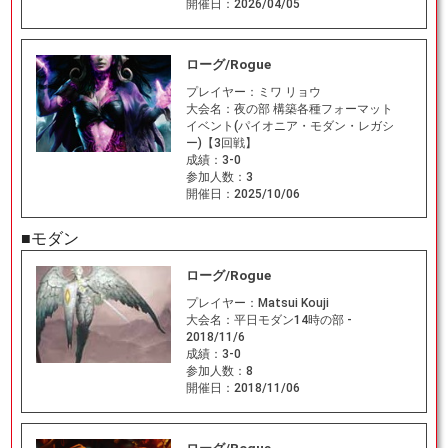
開催日：
2026/04/05
ローグ/Rogue
プレイヤー：
ミワ リョウ
大会名：
夜の部 構築各種フォーマット
イベント(パイオニア・モダン・レガシ
ー)【3回戦】
成績：
3-0
参加人数：
3
開催日：
2025/10/06
■モダン
ローグ/Rogue
プレイヤー：
Matsui Kouji
大会名：
平日モダン14時の部 -
2018/11/6
成績：
3-0
参加人数：
8
開催日：
2018/11/06