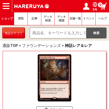
0
EN
ショップ
買取
記事
デッキ検索
デッキ構築
選手一覧
店舗一覧
イベント
ヘルプ
お問い合わせ
ログイン／会員登録
マイページ
デッキ
デッキ
ショップ
買取
記事
店舗一覧
イベント
ヘルプ
検索
構築
商品カテゴリ
通販TOP
>
ファウンデーションズ
>
神話レア＆レア