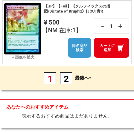
【JP】【Foil】《クルフィックスの指
図/Dictate of Kruphix》[JOU] 青R
¥ 500
+
－
【NM 在庫:1】
同名商品
カートに
検索
追加
1
2
最後へ»
あなたへのおすすめアイテム
表示するおすすめ商品はまだありません。