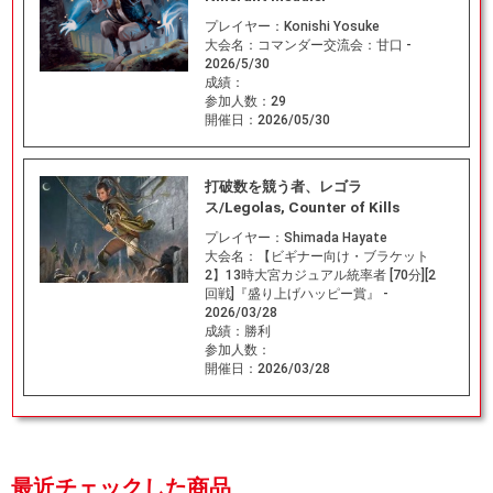
プレイヤー：
Konishi Yosuke
大会名：
コマンダー交流会：甘口 -
2026/5/30
成績：
参加人数：
29
開催日：
2026/05/30
打破数を競う者、レゴラ
ス/Legolas, Counter of Kills
プレイヤー：
Shimada Hayate
大会名：
【ビギナー向け・ブラケット
2】13時大宮カジュアル統率者 [70分][2
回戦]『盛り上げハッピー賞』 -
2026/03/28
成績：
勝利
参加人数：
開催日：
2026/03/28
最近チェックした商品