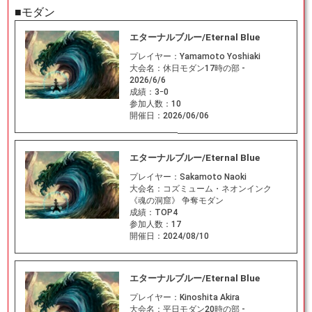
■モダン
エターナルブルー/Eternal Blue
プレイヤー：
Yamamoto Yoshiaki
大会名：
休日モダン17時の部 -
2026/6/6
成績：
3ｰ0
参加人数：
10
開催日：
2026/06/06
エターナルブルー/Eternal Blue
プレイヤー：
Sakamoto Naoki
大会名：
コズミューム・ネオンインク
《魂の洞窟》 争奪モダン
成績：
TOP4
参加人数：
17
開催日：
2024/08/10
エターナルブルー/Eternal Blue
プレイヤー：
Kinoshita Akira
大会名：
平日モダン20時の部 -