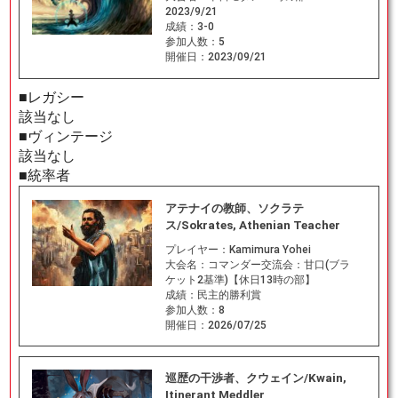
2023/9/21
成績：
3-0
参加人数：
5
開催日：
2023/09/21
■レガシー
該当なし
■ヴィンテージ
該当なし
■統率者
アテナイの教師、ソクラテ
ス/Sokrates, Athenian Teacher
プレイヤー：
Kamimura Yohei
大会名：
コマンダー交流会：甘口(ブラ
ケット2基準)【休日13時の部】
成績：
民主的勝利賞
参加人数：
8
開催日：
2026/07/25
巡歴の干渉者、クウェイン/Kwain,
Itinerant Meddler