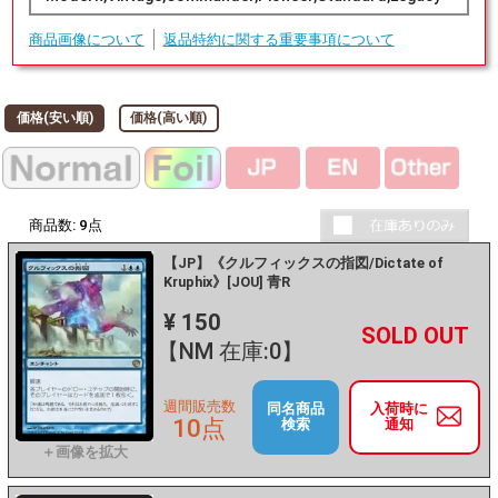
商品画像について
返品特約に関する重要事項について
価格(安い順)
価格(高い順)
商品数:
9
点
【JP】《クルフィックスの指図/Dictate of
Kruphix》[JOU] 青R
¥ 150
+
－
【NM 在庫:0】
週間販売数
同名商品
入荷時に
10点
検索
通知