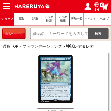
0
EN
ショップ
買取
記事
デッキ検索
デッキ構築
選手一覧
店舗一覧
イベント
ヘルプ
お問い合わせ
ログイン／会員登録
マイページ
デッキ
デッキ
ショップ
買取
記事
店舗一覧
イベント
ヘルプ
検索
構築
商品カテゴリ
通販TOP
>
ファウンデーションズ
>
神話レア＆レア