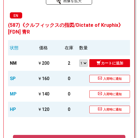
画像を拡大
EN
(587)《クルフィックスの指図/Dictate of Kruphix》
[FDN] 青R
状態
価格
在庫
数量
NM
￥200
2
カートに追加
SP
￥160
0
入荷時に通知
MP
￥140
0
入荷時に通知
HP
￥120
0
入荷時に通知