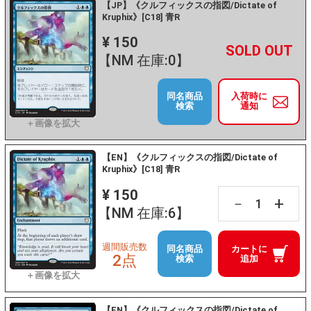
【JP】《クルフィックスの指図/Dictate of
Kruphix》[C18] 青R
¥ 150
+
－
【NM 在庫:0】
同名商品
入荷時に
検索
通知
【EN】《クルフィックスの指図/Dictate of
Kruphix》[C18] 青R
¥ 150
+
－
【NM 在庫:6】
週間販売数
同名商品
カートに
2点
検索
追加
【EN】《クルフィックスの指図/Dictate of