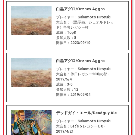
白黒アグロ/Orzhov Aggro
プレイヤー：
Sakamoto Hiroyuki
大会名：
《黙示録、シェオルドレッ
ド》争奪レガシー杯
成績：
Top8
参加人数：
8
開催日：
2023/09/10
白黒アグロ/Orzhov Aggro
プレイヤー：
Sakamoto Hiroyuki
大会名：
休日レガシー20時の部 -
2019/5/4
成績：
3-0
参加人数：
12
開催日：
2019/05/04
デッドガイ・エール/Deadguy Ale
プレイヤー：
Sakamoto Hiroyuki
大会名：
Let's 5 レガシー DX -
2019/4/21