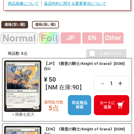
商品画像について
返品特約に関する重要事項について
価格(安い順)
価格(高い順)
商品数:
5
点
【JP】《善意の騎士/Knight of Grace》[DOM]
白U
¥ 50
+
－
【NM 在庫:90】
週間販売数
同名商品
カートに
5点
検索
追加
【EN】《善意の騎士/Knight of Grace》[DOM]