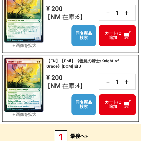
¥ 200
+
－
【NM 在庫:6】
同名商品
カートに
検索
追加
【EN】【Foil】《善意の騎士/Knight of
Grace》[DOM] 白U
¥ 200
+
－
【NM 在庫:4】
同名商品
カートに
検索
追加
1
最後へ»