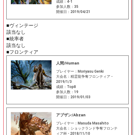
成績：
4-1
参加人数：
35
開催日：
2019/04/21
■ヴィンテージ
該当なし
■統率者
該当なし
■フロンティア
人間/Human
プレイヤー：
Moriyasu Genki
大会名：
精霊龍争奪フロンティア -
2019/1/3
成績：
Top8
参加人数：
19
開催日：
2019/01/03
アブザン/Abzan
プレイヤー：
Masuda Masahito
大会名：
ショックランド争奪フロンテ
ィア杯 - 2018/11/10