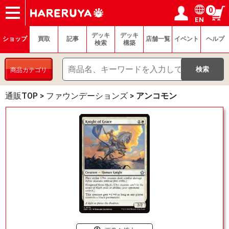
0
EN
ショップ
買取
記事
デッキ検索
デッキ構築
選手一覧
店舗一覧
イベント
ヘルプ
お問い合わせ
ログイン／会員登録
マイページ
デッキ
デッキ
ショップ
買取
記事
店舗一覧
イベント
ヘルプ
検索
構築
商品カテゴリ
通販TOP
>
ファウンデーションズ
>
アンコモン