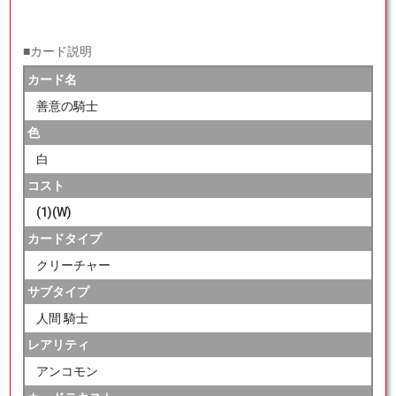
■カード説明
カード名
善意の騎士
色
白
コスト
(1)(W)
カードタイプ
クリーチャー
サブタイプ
人間 騎士
レアリティ
アンコモン