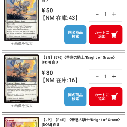
白U
¥ 50
+
－
【NM 在庫:43】
同名商品
カートに
検索
追加
【EN】(576)《善意の騎士/Knight of Grace》
[FDN] 白U
¥ 80
+
－
【NM 在庫:16】
同名商品
カートに
検索
追加
【JP】【Foil】《善意の騎士/Knight of Grace》
[DOM] 白U