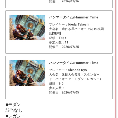
開催日：
2026/07/26
ハンマータイム/Hammer Time
プレイヤー：
Ikieda Takeshi
大会名：
晴れる屋パイオニア杯 in 福岡
店[SE有]
成績：
Top4
参加人数：
11
開催日：
2026/07/25
ハンマータイム/Hammer Time
プレイヤー：
Shinoda Ryo
大会名：
休日大会各種（スタンダー
ド・パイオニア・モダン・レガシー）
成績：
3-0
参加人数：
開催日：
2026/07/05
■モダン
該当なし
■レガシー