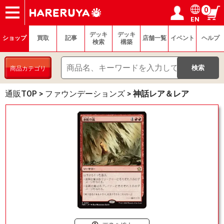
0
EN
ショップ
買取
記事
デッキ検索
デッキ構築
選手一覧
店舗一覧
イベント
ヘルプ
お問い合わせ
ログイン／会員登録
マイページ
デッキ
デッキ
ショップ
買取
記事
店舗一覧
イベント
ヘルプ
検索
構築
商品カテゴリ
通販TOP
>
ファウンデーションズ
>
神話レア＆レア