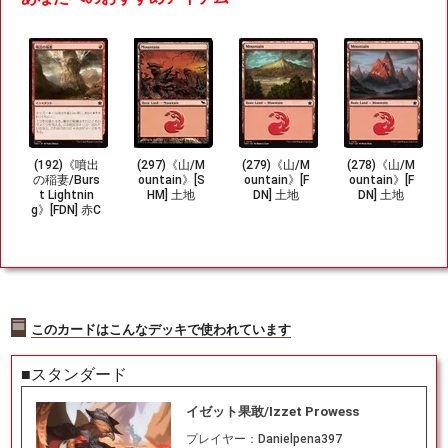
(192)《噴出
(297)《山/M
(279)《山/M
(278)《山/M
の稲妻/Burs
ountain》[S
ountain》[F
ountain》[F
t Lightnin
HM] 土地
DN] 土地
DN] 土地
g》[FDN] 赤C
このカードはこんなデッキで使われています
■スタンダード
イゼット果敢/Izzet Prowess
プレイヤー：
Danielpena397