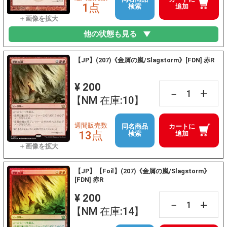
1点
検索
追加
他の状態も見る
【JP】(207)《金屑の嵐/Slagstorm》[FDN] 赤R
¥ 200
+
－
【NM 在庫:10】
週間販売数
同名商品
カートに
13点
検索
追加
【JP】【Foil】(207)《金屑の嵐/Slagstorm》
[FDN] 赤R
¥ 200
+
－
【NM 在庫:14】