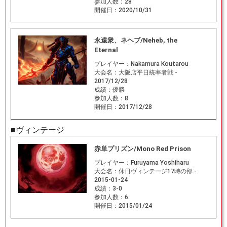
参加人数：
28
開催日：
2020/10/31
永遠衆、ネヘブ/Neheb, the
Eternal
プレイヤー：
Nakamura Koutarou
大会名：
大阪店平日統率者戦 -
2017/12/28
成績：
優勝
参加人数：
8
開催日：
2017/12/28
■ヴィンテージ
赤単プリズン/Mono Red Prison
プレイヤー：
Furuyama Yoshiharu
大会名：
休日ヴィンテージ17時の部 -
2015-01-24
成績：
3-0
参加人数：
6
開催日：
2015/01/24