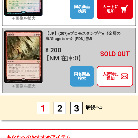
同名商品
カートに
検索
追加
【JP】(207)■プロモスタンプ付■《金屑の
嵐/Slagstorm》[FDN] 赤R
¥ 200
+
－
【NM 在庫:0】
同名商品
入荷時に
検索
通知
1
2
3
最後へ»
あなたへのおすすめアイテム