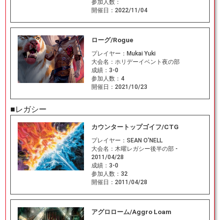
参加人数：
開催日：
2022/11/04
ローグ/Rogue
プレイヤー：
Mukai Yuki
大会名：
ホリデーイベント夜の部
成績：
3-0
参加人数：
4
開催日：
2021/10/23
■レガシー
カウンタートップゴイフ/CTG
プレイヤー：
SEAN O'NELL
大会名：
木曜レガシー後半の部 -
2011/04/28
成績：
3-0
参加人数：
32
開催日：
2011/04/28
アグロローム/Aggro Loam