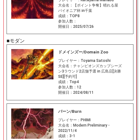
大会名：
【ポイント争奪】晴れる屋
パイオニア杯 in千葉
成績：
TOP8
参加人数：
開催日：
2025/07/26
■モダン
ドメインズー/Domain Zoo
プレイヤー：
Toyama Satoshi
大会名：
チャンピオンズカップシーズ
ン3ラウンド2店舗予選 in 広島店[決勝
SE][予約可]
成績：
Top4
参加人数：
12
開催日：
2024/08/11
バーン/Burn
プレイヤー：
PHIMI
大会名：
Modern Preliminary -
2022/11/4
成績：
3-1