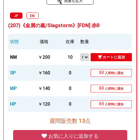
画像を拡大
JP
EN
(207)《金屑の嵐/Slagstorm》[FDN] 赤R
状態
価格
在庫
数量
NM
￥200
10
カートに追加
SP
￥160
0
入荷時に通知
MP
￥140
0
入荷時に通知
HP
￥120
0
入荷時に通知
週間販売数 13点
お気に入りに追加する