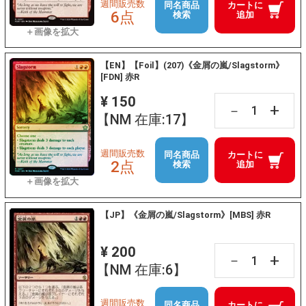
週間販売数
同名商品
カートに
6点
検索
追加
【EN】【Foil】(207)《金屑の嵐/Slagstorm》
[FDN] 赤R
¥ 150
+
－
【NM 在庫:17】
週間販売数
同名商品
カートに
2点
検索
追加
【JP】《金屑の嵐/Slagstorm》[MBS] 赤R
¥ 200
+
－
【NM 在庫:6】
週間販売数
同名商品
カートに