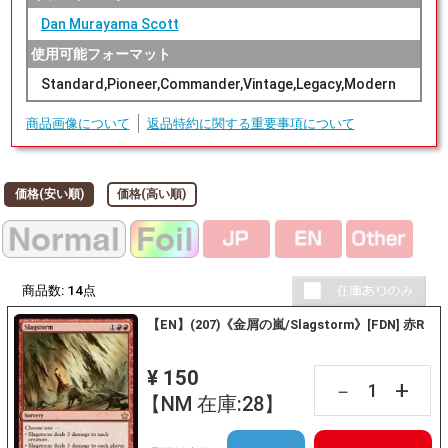
Dan Murayama Scott
使用可能フォーマット
Standard,Pioneer,Commander,Vintage,Legacy,Modern
商品画像について
返品特約に関する重要事項について
価格(安い順)
価格(高い順)
商品数:
14
点
【EN】(207)《金屑の嵐/Slagstorm》[FDN] 赤R
¥ 150
+
－
【NM 在庫:28】