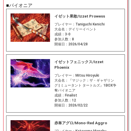
■パイオニア
イゼット果敢/Izzet Prowess
プレイヤー：
Taniguchi Kenichi
大会名：
デイリーイベント
成績：
3-0
参加人数：
8
開催日：
2026/04/28
イゼットフェニックス/Izzet
Phoenix
プレイヤー：
Mitsu Hiroyuki
大会名：
『マジック：ザ・ギャザリン
グ | ミュータント タートルズ』1BOX争
奪パイオニア
成績：
Finalist
参加人数：
12
開催日：
2026/02/22
赤単アグロ/Mono-Red Aggro
プレイヤー：
Katayama Manabu