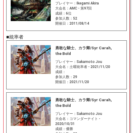
プレイヤー：
Ikegami Akira
大会名：
AMC - 第97回
成績：
6位
参加人数：
52
開催日：
2011/08/14
■統率者
勇敢な騎士、カラ卿/Syr Carah,
the Bold
プレイヤー：
Sakamoto Jou
大会名：
土曜統率者 - 2021/11/20
成績：
参加人数：
29
開催日：
2021/11/20
勇敢な騎士、カラ卿/Syr Carah,
the Bold
プレイヤー：
Sakamoto Jou
大会名：
コマンダーナイト -
2020/10/31
成績：
優勝