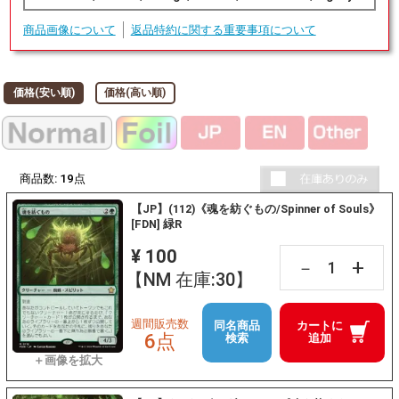
商品画像について
返品特約に関する重要事項について
価格(安い順)
価格(高い順)
商品数:
19
点
【JP】(112)《魂を紡ぐもの/Spinner of Souls》
[FDN] 緑R
¥ 100
+
－
【NM 在庫:30】
週間販売数
同名商品
カートに
6点
検索
追加