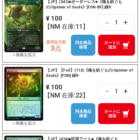
【JP】(341)■ボーダーレス■《魂を紡ぐも
の/Spinner of Souls》[FDN-BF] 緑R
¥ 100
+
－
【NM 在庫:11】
週間販売数
同名商品
カートに
3点
検索
追加
【JP】【Foil】(112)《魂を紡ぐもの/Spinner of
Souls》[FDN] 緑R
¥ 100
+
－
【NM 在庫:22】
同名商品
カートに
検索
追加
【JP】(474)■拡張アート■《魂を紡ぐも