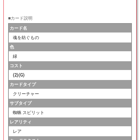
■カード説明
カード名
魂を紡ぐもの
色
緑
コスト
(2)(G)
カードタイプ
クリーチャー
サブタイプ
蜘蛛 スピリット
レアリティ
レア