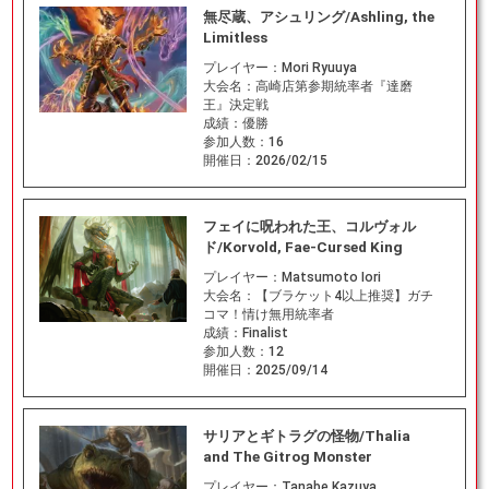
無尽蔵、アシュリング/Ashling, the
Limitless
プレイヤー：
Mori Ryuuya
大会名：
高崎店第参期統率者『達磨
王』決定戦
成績：
優勝
参加人数：
16
開催日：
2026/02/15
フェイに呪われた王、コルヴォル
ド/Korvold, Fae-Cursed King
プレイヤー：
Matsumoto Iori
大会名：
【ブラケット4以上推奨】ガチ
コマ！情け無用統率者
成績：
Finalist
参加人数：
12
開催日：
2025/09/14
サリアとギトラグの怪物/Thalia
and The Gitrog Monster
プレイヤー：
Tanabe Kazuya