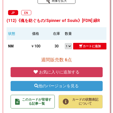
画像を拡大
JP
EN
(112)《魂を紡ぐもの/Spinner of Souls》[FDN] 緑R
状態
価格
在庫
数量
NM
￥100
30
カートに追加
週間販売数 6点
お気に入りに追加する
他のバージョンを見る
このカードが登場す
カードの状態表記
る記事一覧
について