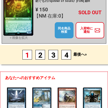
紡ぐもの/Spinner of Souls》[FDN] 緑R
¥ 150
+
－
【NM 在庫:0】
同名商品
入荷時に
検索
通知
1
2
3
4
最後へ»
あなたへのおすすめアイテム