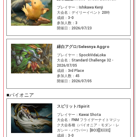
プレイヤー：
Ishikawa Kenji
大会名：
デイリーイベント 20時
成績：
3-0
参加人数：
3
開催日：
2026/07/23
緑白アグロ/Selesnya Aggro
プレイヤー：
SpockVidaLoka
大会名：
Standard Challenge 32 -
2026/07/05
成績：
3rd Place
参加人数：
45
開催日：
2026/07/05
■パイオニア
スピリット/Spirit
プレイヤー：
Kawai Shota
大会名：
FNM フライデーナイトマジッ
ク大会各種（パイオニア・モダン・レ
ガシー・パウパー）[BO3][3回戦]
成績：
3-0