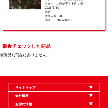
大会名：
土曜統率者 18時の部 -
2025/5/10
成績：
参加人数：
36
開催日：
2025/05/10
最近チェックした商品
最近見た商品はありません。
サイトマップ
オンラインショップ
買取
記事
選手一覧
デッキ検索
デッキ構築
イベント・大会
店舗のご案内
お問い合わせ
ヘルプ
FAQ
会社情報
利用規約
スタッフ募集
特定商取引法表示
個人情報保護指針
企業情報
お得な情報