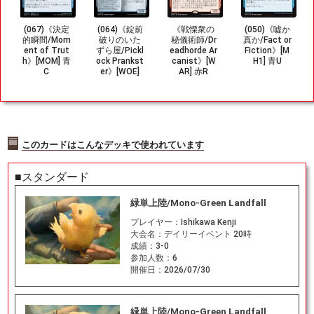
(067)《決定
(064)《錠前
《戦慄衆の
(050)《嘘か
的瞬間/Mom
破りのいた
秘儀術師/Dr
真か/Fact or
ent of Trut
ずら屋/Pickl
eadhorde Ar
Fiction》[M
h》[MOM] 青
ock Prankst
canist》[W
H1] 青U
C
er》[WOE]
AR] 赤R
青U
このカードはこんなデッキで使われています
■スタンダード
緑単上陸/Mono-Green Landfall
プレイヤー：
Ishikawa Kenji
大会名：
デイリーイベント 20時
成績：
3-0
参加人数：
6
開催日：
2026/07/30
緑単上陸/Mono-Green Landfall