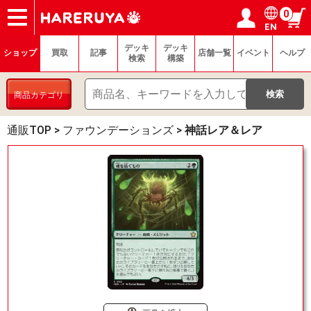
0
EN
ショップ
買取
記事
デッキ検索
デッキ構築
選手一覧
店舗一覧
イベント
ヘルプ
お問い合わせ
ログイン／会員登録
マイページ
デッキ
デッキ
ショップ
買取
記事
店舗一覧
イベント
ヘルプ
検索
構築
商品カテゴリ
通販TOP
>
ファウンデーションズ
>
神話レア＆レア