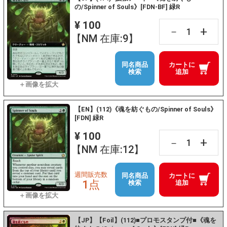
の/Spinner of Souls》[FDN-BF] 緑R
¥ 100
+
－
【NM 在庫:9】
同名商品
カートに
検索
追加
【EN】(112)《魂を紡ぐもの/Spinner of Souls》
[FDN] 緑R
¥ 100
+
－
【NM 在庫:12】
週間販売数
同名商品
カートに
1点
検索
追加
【JP】【Foil】(112)■プロモスタンプ付■《魂を