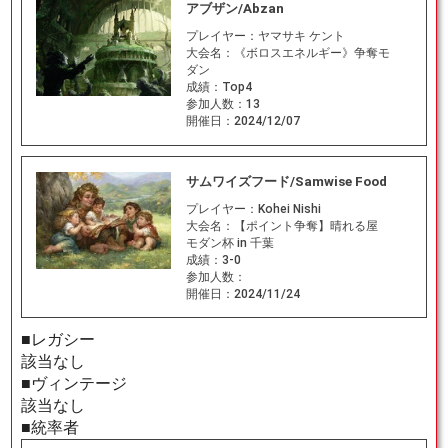
アブザン/Abzan
プレイヤー：
ヤマサキ ケント
大会名：
《ボロスエネルギー》争奪モ
ダン
成績：
Top4
参加人数：
13
開催日：
2024/12/07
サムワイズフード/Samwise Food
プレイヤー：
Kohei Nishi
大会名：
【ポイント争奪】晴れる屋
モダン杯 in 千葉
成績：
3-0
参加人数：
開催日：
2024/11/24
■レガシー
該当なし
■ヴィンテージ
該当なし
■統率者