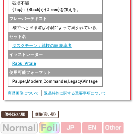
破壊不能
{Tap}：{Black}か{Green}を加える。
フレーバーテキスト
権力へと至る道は冷酷によって築かれている。
セット名
ダスクモーン：戦慄の館 統率者
イラストレーター
Raoul Vitale
使用可能フォーマット
Pauper,Modern,Commander,Legacy,Vintage
商品画像について
返品特約に関する重要事項について
価格(安い順)
価格(高い順)