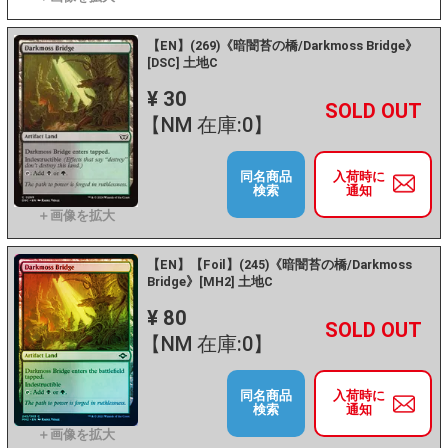
【EN】(269)《暗闇苔の橋/Darkmoss Bridge》
[DSC] 土地C
¥ 30
+
－
【NM 在庫:0】
同名商品
入荷時に
検索
通知
【EN】【Foil】(245)《暗闇苔の橋/Darkmoss
Bridge》[MH2] 土地C
¥ 80
+
－
【NM 在庫:0】
同名商品
入荷時に
検索
通知