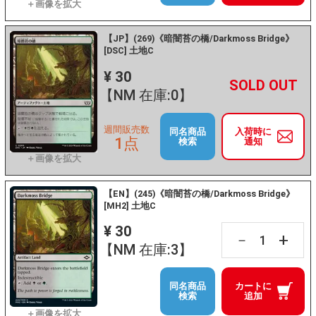
【JP】(269)《暗闇苔の橋/Darkmoss Bridge》
[DSC] 土地C
¥ 30
+
－
【NM 在庫:0】
週間販売数
同名商品
入荷時に
1点
検索
通知
【EN】(245)《暗闇苔の橋/Darkmoss Bridge》
[MH2] 土地C
¥ 30
+
－
【NM 在庫:3】
同名商品
カートに
検索
追加