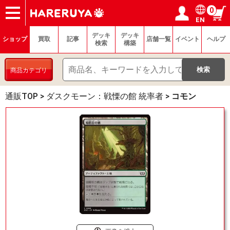
0
EN
ショップ
買取
記事
デッキ検索
デッキ構築
選手一覧
店舗一覧
イベント
ヘルプ
お問い合わせ
ログイン／会員登録
マイページ
デッキ
デッキ
ショップ
買取
記事
店舗一覧
イベント
ヘルプ
検索
構築
商品カテゴリ
通販TOP
>
ダスクモーン：戦慄の館 統率者
>
コモン