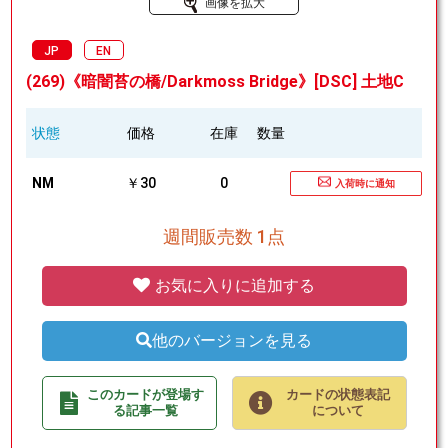
画像を拡大
JP
EN
(269)《暗闇苔の橋/Darkmoss Bridge》[DSC] 土地C
状態
価格
在庫
数量
NM
￥30
0
入荷時に通知
週間販売数 1点
お気に入りに追加する
他のバージョンを見る
このカードが登場す
カードの状態表記
る記事一覧
について