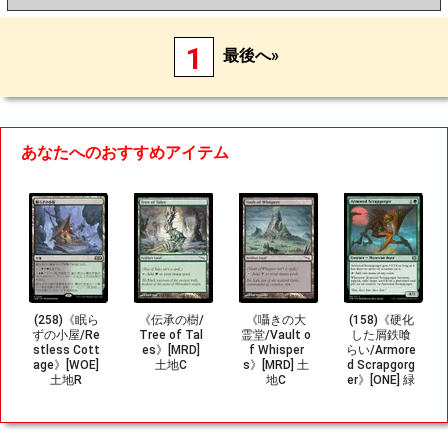
1
最後へ»
あなたへのおすすめアイテム
(258)《眠ら
《伝承の樹/
《囁きの大
(158)《硬化
ずの小屋/Re
Tree of Tal
霊堂/Vault o
した屑鉄喰
stless Cott
es》[MRD]
f Whisper
らい/Armore
age》[WOE]
土地C
s》[MRD] 土
d Scrapgorg
土地R
地C
er》[ONE] 緑
U