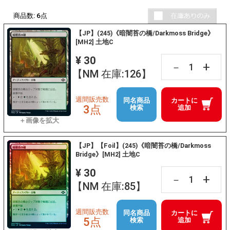
商品数:
6
点
【JP】(245)《暗闇苔の橋/Darkmoss Bridge》
[MH2] 土地C
¥ 30
+
－
【NM 在庫:126】
週間販売数
同名商品
カートに
3点
検索
追加
【JP】【Foil】(245)《暗闇苔の橋/Darkmoss
Bridge》[MH2] 土地C
¥ 30
+
－
【NM 在庫:85】
週間販売数
同名商品
カートに
5点
検索
追加