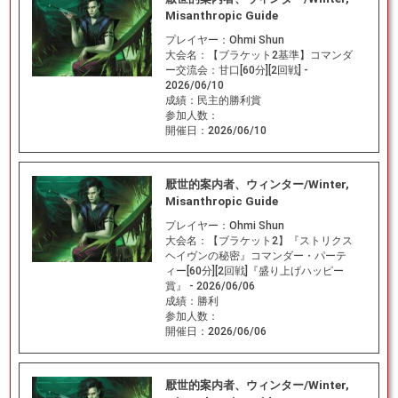
Misanthropic Guide
プレイヤー：
Ohmi Shun
大会名：
【ブラケット2基準】コマンダ
ー交流会：甘口[60分][2回戦] -
2026/06/10
成績：
民主的勝利賞
参加人数：
開催日：
2026/06/10
厭世的案内者、ウィンター/Winter,
Misanthropic Guide
プレイヤー：
Ohmi Shun
大会名：
【ブラケット2】『ストリクス
ヘイヴンの秘密』コマンダー・パーテ
ィー[60分][2回戦]『盛り上げハッピー
賞』 - 2026/06/06
成績：
勝利
参加人数：
開催日：
2026/06/06
厭世的案内者、ウィンター/Winter,