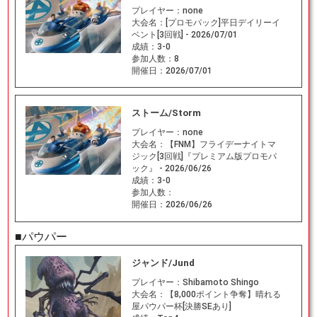
プレイヤー：
none
大会名：
[プロモパック]平日デイリーイ
ベント[3回戦] - 2026/07/01
成績：
3-0
参加人数：
8
開催日：
2026/07/01
ストーム/Storm
プレイヤー：
none
大会名：
【FNM】フライデーナイトマ
ジック[3回戦]『プレミアム版プロモパ
ック』 - 2026/06/26
成績：
3-0
参加人数：
開催日：
2026/06/26
■パウパー
ジャンド/Jund
プレイヤー：
Shibamoto Shingo
大会名：
【8,000ポイント争奪】晴れる
屋パウパー杯[決勝SEあり]