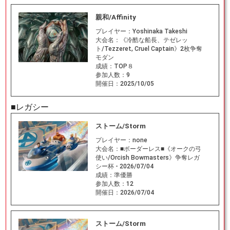
親和/Affinity
プレイヤー：
Yoshinaka Takeshi
大会名：
《冷酷な船長、テゼレッ
ト/Tezzeret, Cruel Captain》2枚争奪
モダン
成績：
TOP８
参加人数：
9
開催日：
2025/10/05
■レガシー
ストーム/Storm
プレイヤー：
none
大会名：
■ボーダーレス■《オークの弓
使い/Orcish Bowmasters》争奪レガ
シー杯 - 2026/07/04
成績：
準優勝
参加人数：
12
開催日：
2026/07/04
ストーム/Storm