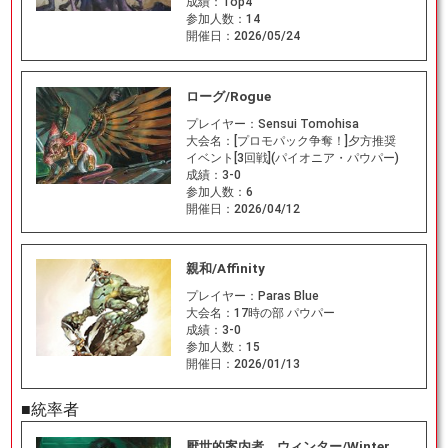
成績：
Top4
参加人数：
14
開催日：
2026/05/24
ローグ/Rogue
プレイヤー：
Sensui Tomohisa
大会名：
[プロモパック争奪！]夕方推奨
イベント[3回戦](パイオニア・パウパー)
成績：
3-0
参加人数：
6
開催日：
2026/04/12
親和/Affinity
プレイヤー：
Paras Blue
大会名：
17時の部 パウパー
成績：
3-0
参加人数：
15
開催日：
2026/01/13
■統率者
厭世的案内者、ウィンター/Winter,