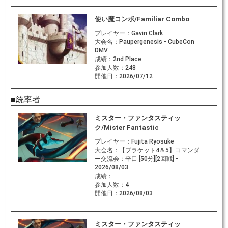
使い魔コンボ/Familiar Combo
プレイヤー：
Gavin Clark
大会名：
Paupergenesis - CubeCon
DMV
成績：
2nd Place
参加人数：
248
開催日：
2026/07/12
■統率者
ミスター・ファンタスティッ
ク/Mister Fantastic
プレイヤー：
Fujita Ryosuke
大会名：
【ブラケット4＆5】コマンダ
ー交流会：辛口 [50分][2回戦] -
2026/08/03
成績：
参加人数：
4
開催日：
2026/08/03
ミスター・ファンタスティッ