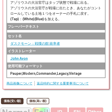
アゾリウスの大法官庁はタップ状態で戦場に出る。
アゾリウスの大法官庁が戦場に出たとき、あなたがコント
ロールしている土地１つをオーナーの手札に戻す。
{Tap}：{White}{Blue}を加える。
フレーバーテキスト
セット名
ダスクモーン：戦慄の館 統率者
イラストレーター
John Avon
使用可能フォーマット
Pauper,Modern,Commander,Legacy,Vintage
商品画像について
返品特約に関する重要事項について
価格(安い順)
価格(高い順)