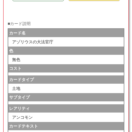
■カード説明
カード名
アゾリウスの大法官庁
色
無色
コスト
カードタイプ
土地
サブタイプ
レアリティ
アンコモン
カードテキスト