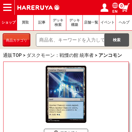
0
EN
ショップ
買取
記事
デッキ検索
デッキ構築
選手一覧
店舗一覧
イベント
ヘルプ
お問い合わせ
ログイン／会員登録
マイページ
デッキ
デッキ
ショップ
買取
記事
店舗一覧
イベント
ヘルプ
検索
構築
商品カテゴリ
通販TOP
>
ダスクモーン：戦慄の館 統率者
>
アンコモン