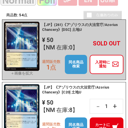
商品数:
54
点
【JP】(261)《アゾリウスの大法官庁/Azorius
Chancery》[DSC] 土地U
¥ 50
+
－
【NM 在庫:0】
週間販売数
同名商品
入荷時に
1点
検索
通知
【JP】《アゾリウスの大法官庁/Azorius
Chancery》[C20] 土地U
¥ 50
+
－
【NM 在庫:8】
週間販売数
同名商品
カートに