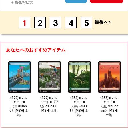
1
2
3
4
5
最後へ»
あなたへのおすすめアイテム
(279)■フル
(277)■フル
(285)■フル
(283)■フル
アート■
アート■《平
アート■
アート■
《島/Islan
地/Plains》
《森/Fores
《山/Mount
d》[MSH] 土
[MSH] 土地
t》[MSH] 土
ain》[MSH]
地
地
土地