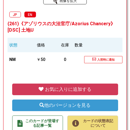
画像を拡大
JP
EN
(261)《アゾリウスの大法官庁/Azorius Chancery》
[DSC] 土地U
状態
価格
在庫
数量
NM
￥50
0
入荷時に通知
お気に入りに追加する
他のバージョンを見る
このカードが登場す
カードの状態表記
る記事一覧
について