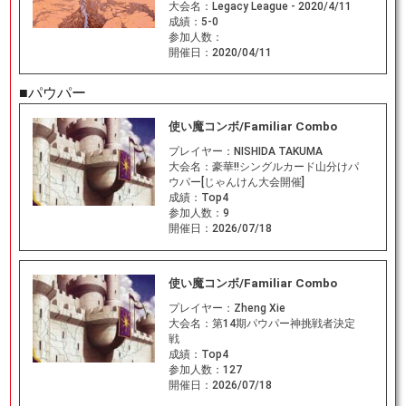
大会名：
Legacy League - 2020/4/11
成績：
5-0
参加人数：
開催日：
2020/04/11
■パウパー
使い魔コンボ/Familiar Combo
プレイヤー：
NISHIDA TAKUMA
大会名：
豪華!!シングルカード山分けパ
ウパー[じゃんけん大会開催]
成績：
Top4
参加人数：
9
開催日：
2026/07/18
使い魔コンボ/Familiar Combo
プレイヤー：
Zheng Xie
大会名：
第14期パウパー神挑戦者決定
戦
成績：
Top4
参加人数：
127
開催日：
2026/07/18