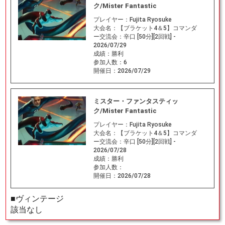
ク/Mister Fantastic
プレイヤー：
Fujita Ryosuke
大会名：
【ブラケット4＆5】コマンダ
ー交流会：辛口 [50分][2回戦] -
2026/07/29
成績：
勝利
参加人数：
6
開催日：
2026/07/29
ミスター・ファンタスティッ
ク/Mister Fantastic
プレイヤー：
Fujita Ryosuke
大会名：
【ブラケット4＆5】コマンダ
ー交流会：辛口 [50分][2回戦] -
2026/07/28
成績：
勝利
参加人数：
開催日：
2026/07/28
■ヴィンテージ
該当なし