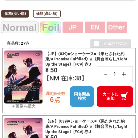
価格(安い順)
価格(高い順)
商品数:
27
点
【JP】(039)■ショーケース■《果たされた約
束/A Promise Fulfilled》//《舞台照らし/Light
Up the Stage》[FCA] 赤U
¥ 50
+
－
【NM 在庫:38】
週間販売数
同名商品
カートに
6点
検索
追加
【EN】(039)■ショーケース■《果たされた約
束/A Promise Fulfilled》//《舞台照らし/Light
Up the Stage》[FCA] 赤U
¥ 50