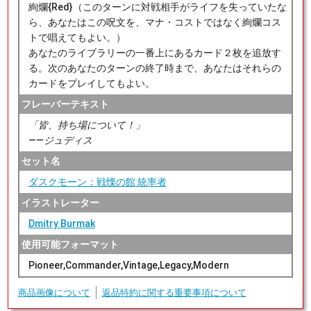
絢爛{Red}（このターンに対戦相手がライフを失っていたな
ら、あなたはこの呪文を、マナ・コストではなく絢爛コス
トで唱えてもよい。）
あなたのライブラリーの一番上にあるカード２枚を追放す
る。次のあなたのターンの終了時まで、あなたはそれらの
カードをプレイしてもよい。
フレーバーテキスト
「皆、持ち場について！」
――ジュディス
セット名
ダスクモーン：戦慄の館 統率者
イラストレーター
Dmitry Burmak
使用可能フォーマット
Pioneer,Commander,Vintage,Legacy,Modern
商品画像について
返品特約に関する重要事項について