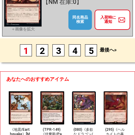
【NM 在庫:0】
同名商品
入荷時に
検索
通知
1
2
3
4
5
最後へ»
あなたへのおすすめアイテム
《地震/Eart
(TPR-149)
(080)《多欲
(295)《ヘル
hquake》[M
《伏魔殿/Pa
なドラゴン/
カイトの暴