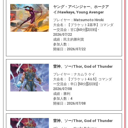
ヤング・アベンジャー、ホークア
イ/Hawkeye, Young Avenger
プレイヤー：
Matsumoto Hiroki
大会名：
【ブラケット2基準】コマンダ
ー交流会：甘口[60分][2回戦] -
2026/07/22
成績：
民主的勝利賞
参加人数：
開催日：
2026/07/22
雷神、ソー/Thor, God of Thunder
プレイヤー：
ナカムラ ケイ
大会名：
【ブラケット4＆5】コマンダ
ー交流会：辛口 [50分][2回戦] -
2026/07/08
成績：
勝利
参加人数：
4
開催日：
2026/07/08
雷神、ソー/Thor, God of Thunder