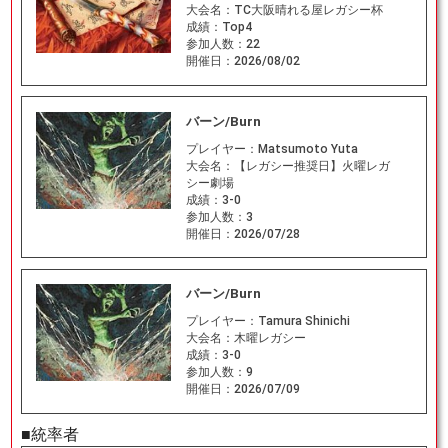
大会名：
TC大阪晴れる屋レガシー杯
成績：
Top4
参加人数：
22
開催日：
2026/08/02
バーン/Burn
プレイヤー：
Matsumoto Yuta
大会名：
【レガシー推奨日】火曜レガ
シー劇場
成績：
3-0
参加人数：
3
開催日：
2026/07/28
バーン/Burn
プレイヤー：
Tamura Shinichi
大会名：
木曜レガシー
成績：
3-0
参加人数：
9
開催日：
2026/07/09
■統率者