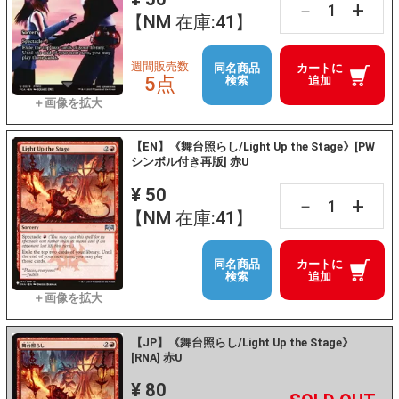
+
－
【NM 在庫:41】
週間販売数
同名商品
カートに
5点
検索
追加
【EN】《舞台照らし/Light Up the Stage》[PW
シンボル付き再版] 赤U
¥ 50
+
－
【NM 在庫:41】
同名商品
カートに
検索
追加
【JP】《舞台照らし/Light Up the Stage》
[RNA] 赤U
¥ 80