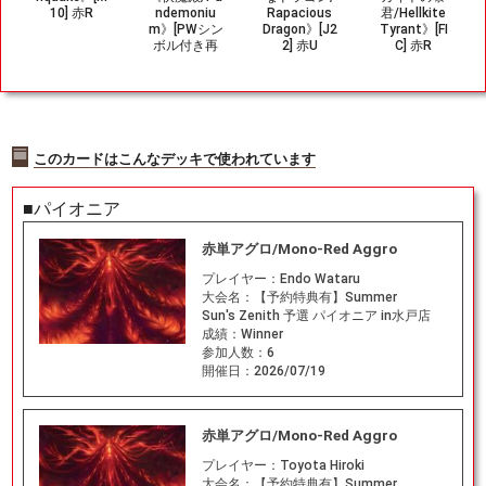
10] 赤R
ndemoniu
Rapacious
君/Hellkite
m》[PWシン
Dragon》[J2
Tyrant》[FI
ボル付き再
2] 赤U
C] 赤R
版] 赤R
このカードはこんなデッキで使われています
■パイオニア
赤単アグロ/Mono-Red Aggro
プレイヤー：
Endo Wataru
大会名：
【予約特典有】Summer
Sun's Zenith 予選 パイオニア in水戸店
成績：
Winner
参加人数：
6
開催日：
2026/07/19
赤単アグロ/Mono-Red Aggro
プレイヤー：
Toyota Hiroki
大会名：
【予約特典有】Summer