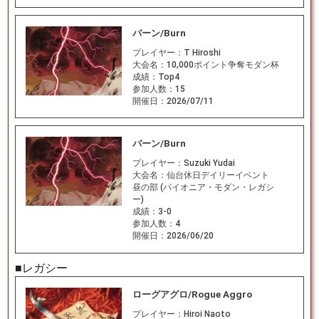
バーン/Burn
プレイヤー：
T Hiroshi
大会名：
10,000ポイント争奪モダン杯
成績：
Top4
参加人数：
15
開催日：
2026/07/11
バーン/Burn
プレイヤー：
Suzuki Yudai
大会名：
仙台休日デイリーイベント
昼の部 (パイオニア・モダン・レガシ
ー)
成績：
3-0
参加人数：
4
開催日：
2026/06/20
■レガシー
ローグアグロ/Rogue Aggro
プレイヤー：
Hiroi Naoto