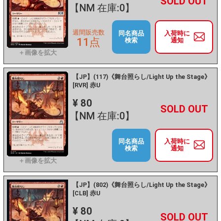
+
－
【NM 在庫:0】
週間販売数
同名商品
入荷時に
11点
検索
通知
【JP】(117)《舞台照らし/Light Up the Stage》
[RVR] 赤U
¥ 80
+
－
【NM 在庫:0】
同名商品
入荷時に
検索
通知
【JP】(802)《舞台照らし/Light Up the Stage》
[CLB] 赤U
¥ 80
+
－