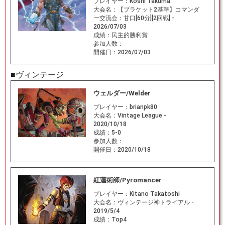
プレイヤー：
Koshi Takuma
大会名：
【ブラケット2基準】コマンダ
ー交流会：甘口[60分][2回戦] -
2026/07/03
成績：
民主的勝利賞
参加人数：
開催日：
2026/07/03
■ヴィンテージ
ウェルダー/Welder
プレイヤー：
brianpk80
大会名：
Vintage League -
2020/10/18
成績：
5-0
参加人数：
開催日：
2020/10/18
紅蓮術師/Pyromancer
プレイヤー：
Kitano Takatoshi
大会名：
ヴィンテージ神トライアル -
2019/5/4
成績：
Top4