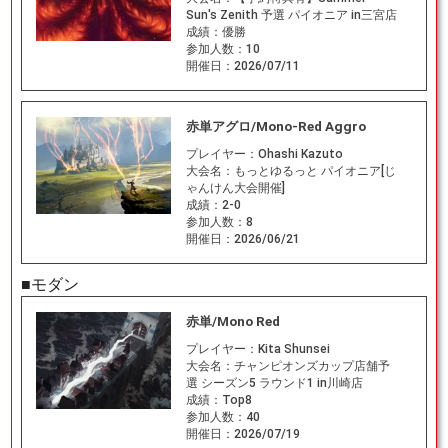
Sun's Zenith 予選 パイオニア in三宮店
成績：
優勝
参加人数：
10
開催日：
2026/07/11
赤単アグロ/Mono-Red Aggro
プレイヤー：
Ohashi Kazuto
大会名：
もっとゆるっと パイオニア[じ
ゃんけん大会開催]
成績：
2-0
参加人数：
8
開催日：
2026/06/21
■モダン
赤単/Mono Red
プレイヤー：
Kita Shunsei
大会名：
チャンピオンズカップ店舗予
選 シーズン5 ラウンド1 in川崎店
成績：
Top8
参加人数：
40
開催日：
2026/07/19