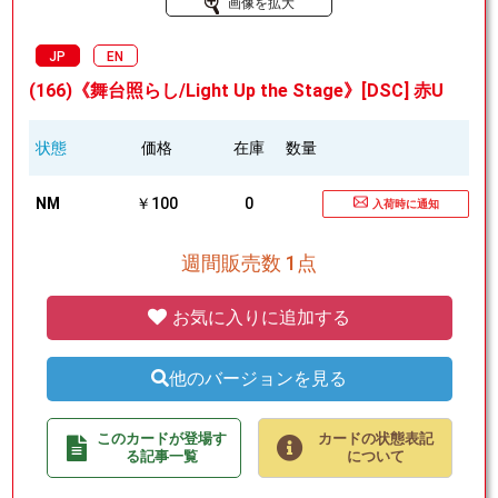
画像を拡大
JP
EN
(166)《舞台照らし/Light Up the Stage》[DSC] 赤U
状態
価格
在庫
数量
NM
￥100
0
入荷時に通知
週間販売数 1点
お気に入りに追加する
他のバージョンを見る
このカードが登場す
カードの状態表記
る記事一覧
について