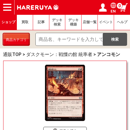
0
EN
ショップ
買取
記事
デッキ検索
デッキ構築
選手一覧
店舗一覧
イベント
ヘルプ
お問い合わせ
ログイン／会員登録
マイページ
デッキ
デッキ
ショップ
買取
記事
店舗一覧
イベント
ヘルプ
検索
構築
商品カテゴリ
通販TOP
>
ダスクモーン：戦慄の館 統率者
>
アンコモン