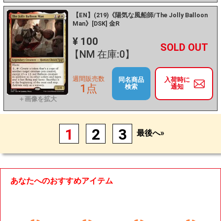
【EN】(219)《陽気な風船師/The Jolly Balloon
Man》[DSK] 金R
¥ 100
+
－
【NM 在庫:0】
週間販売数
同名商品
入荷時に
1点
検索
通知
1
2
3
最後へ»
あなたへのおすすめアイテム