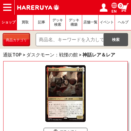
0
EN
ショップ
買取
記事
デッキ検索
デッキ構築
選手一覧
店舗一覧
イベント
ヘルプ
お問い合わせ
ログイン／会員登録
マイページ
デッキ
デッキ
ショップ
買取
記事
店舗一覧
イベント
ヘルプ
検索
構築
商品カテゴリ
通販TOP
>
ダスクモーン：戦慄の館
>
神話レア＆レア