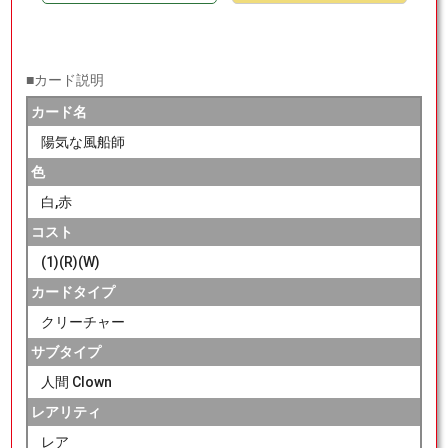
■カード説明
カード名
陽気な風船師
色
白,赤
コスト
(1)(R)(W)
カードタイプ
クリーチャー
サブタイプ
人間 Clown
レアリティ
レア