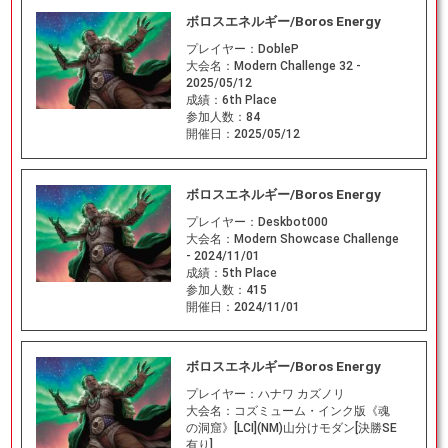
ボロスエネルギー/Boros Energy
プレイヤー：
DobleP
大会名：
Modern Challenge 32 -
2025/05/12
成績：
6th Place
参加人数：
84
開催日：
2025/05/12
ボロスエネルギー/Boros Energy
プレイヤー：
Deskbot000
大会名：
Modern Showcase Challenge
- 2024/11/01
成績：
5th Place
参加人数：
415
開催日：
2024/11/01
ボロスエネルギー/Boros Energy
プレイヤー：
ハナワ カズノリ
大会名：
コズミューム・インク版《魂
の洞窟》[LCI](NM)山分けモダン[決勝SE
有り]