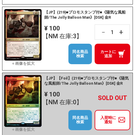
【JP】(219)■プロモスタンプ付■《陽気な風船
師/The Jolly Balloon Man》[DSK] 金R
¥ 100
+
－
【NM 在庫:3】
同名商品
カートに
検索
追加
【JP】【Foil】(219)■プロモスタンプ付■《陽気
な風船師/The Jolly Balloon Man》[DSK] 金R
¥ 100
+
－
【NM 在庫:0】
同名商品
入荷時に
検索
通知