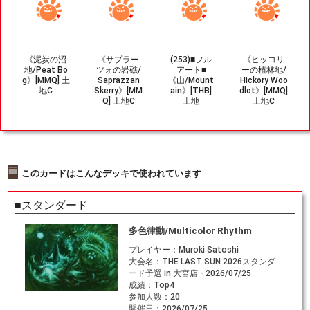
《泥炭の沼
《サプラー
(253)■フル
《ヒッコリ
地/Peat Bo
ツォの岩礁/
アート■
ーの植林地/
g》[MMQ] 土
Saprazzan
《山/Mount
Hickory Woo
地C
Skerry》[MM
ain》[THB]
dlot》[MMQ]
Q] 土地C
土地
土地C
このカードはこんなデッキで使われています
■スタンダード
多色律動/Multicolor Rhythm
プレイヤー：
Muroki Satoshi
大会名：
THE LAST SUN 2026スタンダ
ード予選 in 大宮店 - 2026/07/25
成績：
Top4
参加人数：
20
開催日：
2026/07/25