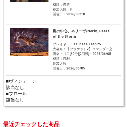
成績：
優勝
参加人数：
8
開催日：
2026/07/18
嵐の中心、ネリーヴ/Neriv, Heart
of the Storm
プレイヤー：
Tsubasa Tashiro
大会名：
【ブラケット2】コマンダー交
流会：甘口[60分][2回戦] - 2026/06/05
成績：
勝利
参加人数：
開催日：
2026/06/05
■ヴィンテージ
該当なし
■ブロール
該当なし
最近チェックした商品