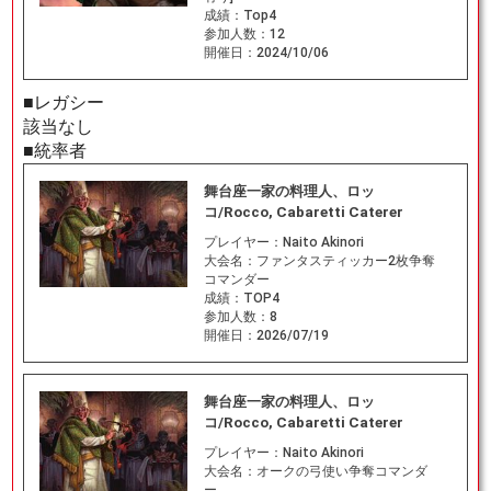
成績：
Top4
参加人数：
12
開催日：
2024/10/06
■レガシー
該当なし
■統率者
舞台座一家の料理人、ロッ
コ/Rocco, Cabaretti Caterer
プレイヤー：
Naito Akinori
大会名：
ファンタスティッカー2枚争奪
コマンダー
成績：
TOP4
参加人数：
8
開催日：
2026/07/19
舞台座一家の料理人、ロッ
コ/Rocco, Cabaretti Caterer
プレイヤー：
Naito Akinori
大会名：
オークの弓使い争奪コマンダ
ー