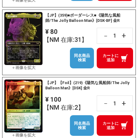
【JP】(359)■ボーダーレス■《陽気な風船
師/The Jolly Balloon Man》[DSK-BF] 金R
¥ 80
+
－
【NM 在庫:31】
同名商品
カートに
検索
追加
【JP】【Foil】(219)《陽気な風船師/The Jolly
Balloon Man》[DSK] 金R
¥ 100
+
－
【NM 在庫:2】
同名商品
カートに
検索
追加