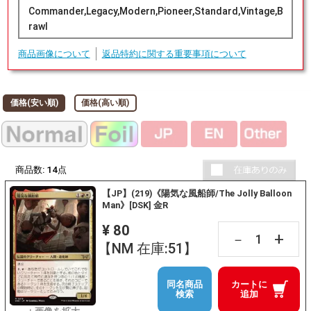
Commander,Legacy,Modern,Pioneer,Standard,Vintage,B
rawl
商品画像について
返品特約に関する重要事項について
価格(安い順)
価格(高い順)
商品数:
14
点
【JP】(219)《陽気な風船師/The Jolly Balloon
Man》[DSK] 金R
¥ 80
+
－
【NM 在庫:51】
同名商品
カートに
検索
追加