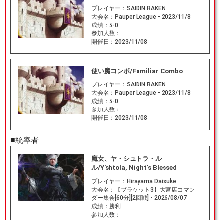
プレイヤー：
SAIDIN.RAKEN
大会名：
Pauper League - 2023/11/8
成績：
5-0
参加人数：
開催日：
2023/11/08
使い魔コンボ/Familiar Combo
プレイヤー：
SAIDIN.RAKEN
大会名：
Pauper League - 2023/11/8
成績：
5-0
参加人数：
開催日：
2023/11/08
■統率者
魔女、ヤ・シュトラ・ル
ル/Y'shtola, Night's Blessed
プレイヤー：
Hirayama Daisuke
大会名：
【ブラケット3】大宮店コマン
ダー集会[60分][2回戦] - 2026/08/07
成績：
勝利
参加人数：