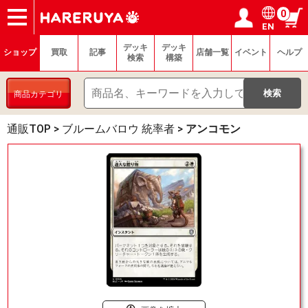
0
EN
ショップ
買取
記事
デッキ検索
デッキ構築
選手一覧
店舗一覧
イベント
ヘルプ
お問い合わせ
ログイン／会員登録
マイページ
デッキ
デッキ
ショップ
買取
記事
店舗一覧
イベント
ヘルプ
検索
構築
商品カテゴリ
通販TOP
>
ブルームバロウ 統率者
>
アンコモン