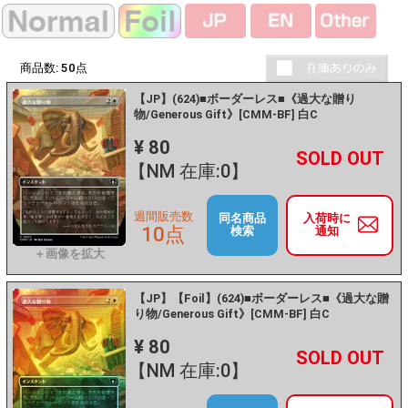
商品数:
50
点
【JP】(624)■ボーダーレス■《過大な贈り
物/Generous Gift》[CMM-BF] 白C
¥ 80
+
－
【NM 在庫:0】
週間販売数
同名商品
入荷時に
10点
検索
通知
【JP】【Foil】(624)■ボーダーレス■《過大な贈
り物/Generous Gift》[CMM-BF] 白C
¥ 80
+
－
【NM 在庫:0】