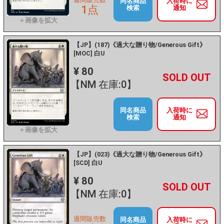
同名商品
入荷時に
1点
検索
通知
【JP】(187)《過大な贈り物/Generous Gift》
[MOC] 白U
¥ 80
+
－
【NM 在庫:0】
同名商品
入荷時に
検索
通知
【JP】(023)《過大な贈り物/Generous Gift》
[SCD] 白U
¥ 80
+
－
【NM 在庫:0】
週間販売数
同名商品
入荷時に