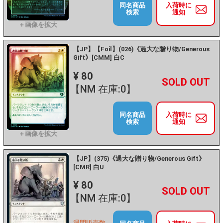
同名商品
入荷時に
検索
通知
【JP】【Foil】(026)《過大な贈り物/Generous
Gift》[CMM] 白C
¥ 80
+
－
【NM 在庫:0】
同名商品
入荷時に
検索
通知
【JP】(375)《過大な贈り物/Generous Gift》
[CMR] 白U
¥ 80
+
－
【NM 在庫:0】
週間販売数