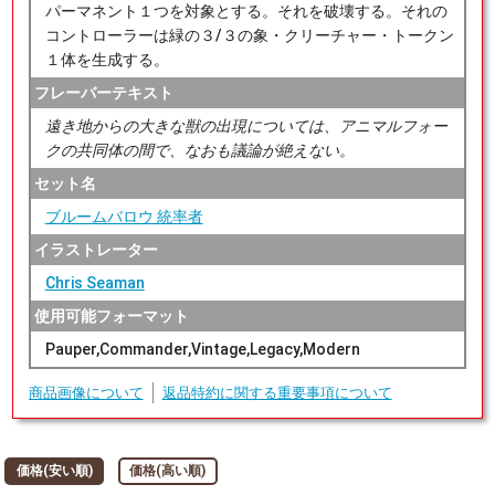
パーマネント１つを対象とする。それを破壊する。それの
コントローラーは緑の３/３の象・クリーチャー・トークン
１体を生成する。
フレーバーテキスト
遠き地からの大きな獣の出現については、アニマルフォー
クの共同体の間で、なおも議論が絶えない。
セット名
ブルームバロウ 統率者
イラストレーター
Chris Seaman
使用可能フォーマット
Pauper,Commander,Vintage,Legacy,Modern
商品画像について
返品特約に関する重要事項について
価格(安い順)
価格(高い順)