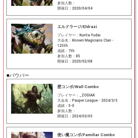
参加人数：
開催日：
2020/04/04
エルドラージ/Eldrazi
プレイヤー：
Kurita Yudai
大会名：
Known Magicians Clan -
125th
成績：
7th
参加人数：
85
開催日：
2020/02/08
■パウパー
壁コンボ/Wall Combo
プレイヤー：
_ZODIAK
大会名：
Pauper League - 2024/3/3
成績：
5-0
参加人数：
開催日：
2024/03/03
使い魔コンボ/Familiar Combo