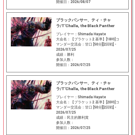
開催日：
2026/08/07
ブラックパンサー、ティ・チャ
ラ/T'Challa, the Black Panther
プレイヤー：
Shimada Hayate
大会名：
【ブラケット2 基準】[18時]コ
マンダー交流会：甘口 [50分][2回戦] -
2026/07/25
成績：
勝利
参加人数：
開催日：
2026/07/25
ブラックパンサー、ティ・チャ
ラ/T'Challa, the Black Panther
プレイヤー：
Shimada Hayate
大会名：
【ブラケット2 基準】[20時]コ
マンダー交流会：甘口 [50分][2回戦] -
2026/07/25
成績：
民主的勝利賞
参加人数：
開催日：
2026/07/25