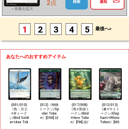
2点
検索
通知
1
2
3
4
5
最後へ»
あなたへのおすすめアイテム
(001/010)
(012)《蜘蛛
(017/008)
(012/013)
《鳥・兵士
トークン/Sp
《鳥+英雄ト
《象+サイト
+斧トーク
ider Toke
ークン/Bird
ークン/Elep
ン/Bird Soldi
n》[DSK] 緑
+Hero Toke
hant+Rhino
er+Axe Tok
n》[FIN] 緑/
Token》[MS
en》[HOB]
無
C] 緑/緑