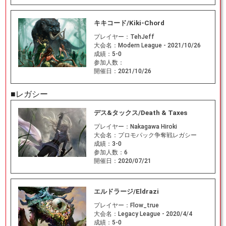
キキコード/Kiki-Chord
プレイヤー：
TehJeff
大会名：
Modern League - 2021/10/26
成績：
5-0
参加人数：
開催日：
2021/10/26
■レガシー
デス&タックス/Death & Taxes
プレイヤー：
Nakagawa Hiroki
大会名：
プロモパック争奪戦レガシー
成績：
3-0
参加人数：
6
開催日：
2020/07/21
エルドラージ/Eldrazi
プレイヤー：
Flow_true
大会名：
Legacy League - 2020/4/4
成績：
5-0