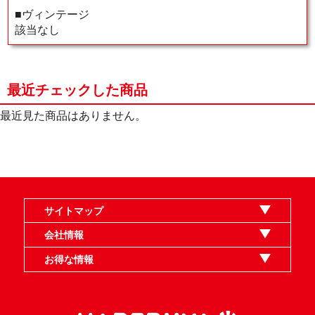
■ヴィンテージ
該当なし
最近チェックした商品
最近見た商品はありません。
サイトマップ
オンラインショップ
買取
記事
選手一覧
デッキ検索
デッキ構築
イベント・大会
店舗のご案内
お問い合わせ
ヘルプ
FAQ
会社情報
利用規約
スタッフ募集
特定商取引法表示
個人情報保護指針
企業情報
お得な情報
晴れる屋X
晴れる屋チャンネル
MTGプロフィールを作ろう
MTG統率者診断アシスタント
「イベント開催の手引き」請求フォーム