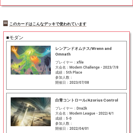
白/茶
このカードはこんなデッキで使われています
■モダン
レンアンドオムナス/Wrenn and
Omnath
プレイヤー：
xfile
大会名：
Modern Challenge - 2023/7/8
成績：
5th Place
参加人数：
開催日：
2023/07/08
白青コントロール/Azorius Control
プレイヤー：
Dna2k
大会名：
Modern League - 2022/4/1
成績：
5-0
参加人数：
開催日：
2022/04/01