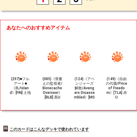
あなたへのおすすめアイテム
(297)■フル
(085)《骨蓄
(124)《アベ
(149)《自由
アート■
えの監視者/
ンジャーズ
の代価/Price
《島/Islan
Bonecache
解散/Aveng
of Freedo
d》[FIN] 土地
Overseer》
ers Disasse
m》[TLA] 赤
[BLB] 黒U
mbled》[MS
U
H] 赤R
このカードはこんなデッキで使われています