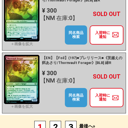
り/Thornvault Forager》[BLB] 緑R
¥ 300
+
－
【NM 在庫:0】
同名商品
入荷時に
検索
通知
【EN】【Foil】(197)■プレリリース■《茨越えの
餌あさり/Thornvault Forager》[BLB] 緑R
¥ 300
+
－
【NM 在庫:0】
同名商品
入荷時に
検索
通知
1
2
3
最後へ»