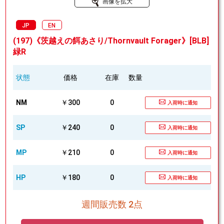
画像を拡大
JP
EN
(197)《茨越えの餌あさり/Thornvault Forager》[BLB]
緑R
状態
価格
在庫
数量
NM
￥300
0
入荷時に通知
SP
￥240
0
入荷時に通知
MP
￥210
0
入荷時に通知
HP
￥180
0
入荷時に通知
週間販売数 2点