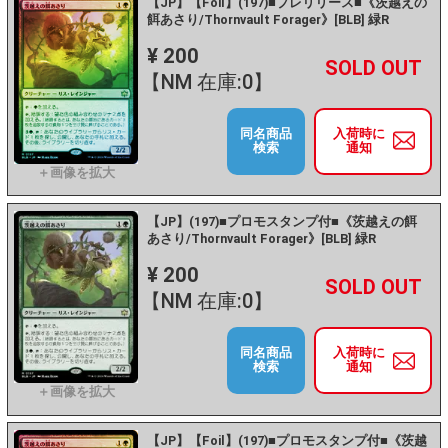
【JP】【Foil】(197)■プレリリース■《茨越えの
餌あさり/Thornvault Forager》[BLB] 緑R
¥ 200
+
－
【NM 在庫:0】
同名商品
入荷時に
検索
通知
【JP】(197)■プロモスタンプ付■《茨越えの餌
あさり/Thornvault Forager》[BLB] 緑R
¥ 200
+
－
【NM 在庫:0】
同名商品
入荷時に
検索
通知
【JP】【Foil】(197)■プロモスタンプ付■《茨越