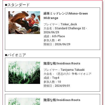
■スタンダード
緑単ミッドレンジ/Mono-Green
Midrange
プレイヤー：
Tinker_deck
大会名：
Standard Challenge 32 -
2026/06/29
成績：
6th Place
参加人数：
41
開催日：
2026/06/29
■パイオニア
陰湿な根/Insidious Roots
プレイヤー：
Taniyama Takaaki
大会名：
《意志の力》争奪パイオニア
成績：
Top4
参加人数：
10
開催日：
2024/09/01
陰湿な根/Insidious Roots