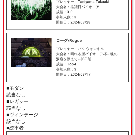
プレイヤー：
Taniyama Takaaki
大会名：
推奨日パイオニア
成績：
3-0
参加人数：
3
開催日：
2024/08/28
ローグ/Rogue
プレイヤー：
パク ウォンキル
大会名：
晴れる屋パイオニア杯～魂の
洞窟を添えて～[SE有]
成績：
Top4
参加人数：
3
開催日：
2024/08/17
■モダン
該当なし
■レガシー
該当なし
■ヴィンテージ
該当なし
■統率者