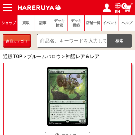
0
EN
ショップ
買取
記事
デッキ検索
デッキ構築
選手一覧
店舗一覧
イベント
ヘルプ
お問い合わせ
ログイン／会員登録
マイページ
デッキ
デッキ
ショップ
買取
記事
店舗一覧
イベント
ヘルプ
検索
構築
商品カテゴリ
通販TOP
>
ブルームバロウ
>
神話レア＆レア