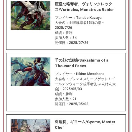
巨怪な略奪者、ヴォリンクレック
ス/Vorinclex, Monstrous Raider
プレイヤー：
Tanabe Kazuya
大会名：
土曜統率者15時の部 -
2025/7/26
成績：
勝利
参加人数：
34
開催日：
2025/07/26
千の顔の逆嶋/Sakashima of a
Thousand Faces
プレイヤー：
Hikino Masaharu
大会名：
プレマ＆スリーブゲット！ゴ
ールデンウィーク統率者[じゃんけん大
会] - 2025/05/03
成績：
勝利
参加人数：
21
開催日：
2025/05/03
料理長、ギヨーム/Gyome, Master
Chef