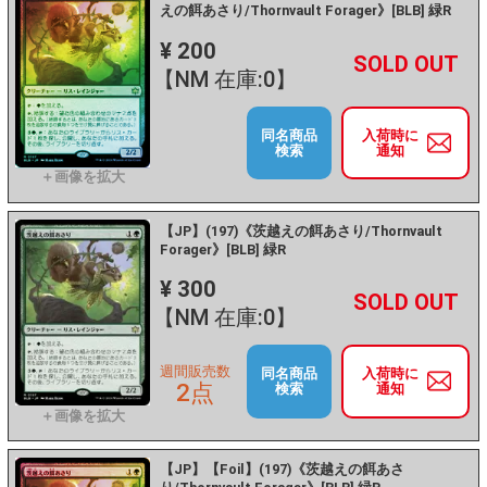
えの餌あさり/Thornvault Forager》[BLB] 緑R
¥ 200
+
－
【NM 在庫:0】
同名商品
入荷時に
検索
通知
【JP】(197)《茨越えの餌あさり/Thornvault
Forager》[BLB] 緑R
¥ 300
+
－
【NM 在庫:0】
週間販売数
同名商品
入荷時に
2点
検索
通知
【JP】【Foil】(197)《茨越えの餌あさ