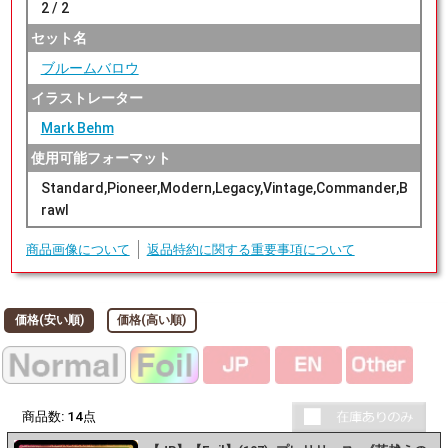
2 / 2
セット名
ブルームバロウ
イラストレーター
Mark Behm
使用可能フォーマット
Standard,Pioneer,Modern,Legacy,Vintage,Commander,B
rawl
商品画像について
返品特約に関する重要事項について
価格(安い順)
価格(高い順)
商品数:
14
点