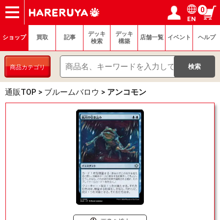
0
EN
ショップ
買取
記事
デッキ検索
デッキ構築
選手一覧
店舗一覧
イベント
ヘルプ
お問い合わせ
ログイン／会員登録
マイページ
デッキ
デッキ
ショップ
買取
記事
店舗一覧
イベント
ヘルプ
検索
構築
商品カテゴリ
通販TOP
>
ブルームバロウ
>
アンコモン