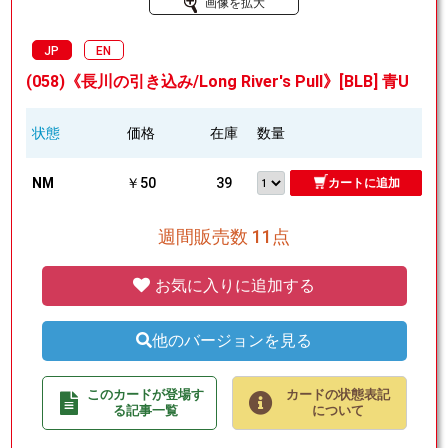
画像を拡大
JP
EN
(058)《長川の引き込み/Long River's Pull》[BLB] 青U
状態
価格
在庫
数量
NM
￥50
39
カートに追加
週間販売数 11点
お気に入りに追加する
他のバージョンを見る
このカードが登場す
カードの状態表記
る記事一覧
について