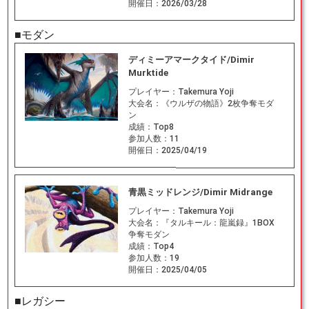
開催日：
2026/03/28
■モダン
ディミーアマークタイド/Dimir
Murktide
プレイヤー：
Takemura Yoji
大会名：
《ウルザの物語》2枚争奪モダ
ン
成績：
Top8
参加人数：
11
開催日：
2025/04/19
青黒ミッドレンジ/Dimir Midrange
プレイヤー：
Takemura Yoji
大会名：
『タルキール：龍嵐録』1BOX
争奪モダン
成績：
Top4
参加人数：
19
開催日：
2025/04/05
■レガシー