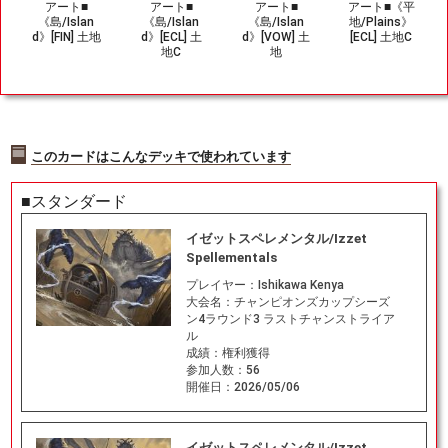
アート■
アート■
アート■
アート■《平
《島/Islan
《島/Islan
《島/Islan
地/Plains》
d》[FIN] 土地
d》[ECL] 土
d》[VOW] 土
[ECL] 土地C
地C
地
このカードはこんなデッキで使われています
■スタンダード
イゼットスペレメンタル/Izzet
Spellementals
プレイヤー：
Ishikawa Kenya
大会名：
チャンピオンズカップシーズ
ン4ラウンド3 ラストチャンストライア
ル
成績：
権利獲得
参加人数：
56
開催日：
2026/05/06
イゼットスペレメンタル/Izzet