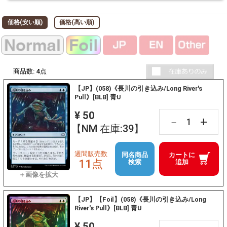
価格(安い順)
価格(高い順)
商品数:
4
点
【JP】(058)《長川の引き込み/Long River's
Pull》[BLB] 青U
¥ 50
+
－
【NM 在庫:39】
週間販売数
同名商品
カートに
11点
検索
追加
【JP】【Foil】(058)《長川の引き込み/Long
River's Pull》[BLB] 青U
¥ 50