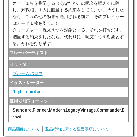
カード１枚を贈呈する（あなたがこの呪文を唱えるに際
し、対戦相手１人に贈呈する約束をしてもよい。そうした
なら、これの他の効果が適用される前に、そのプレイヤー
はカード１枚を引く。）
クリーチャー・呪文１つを対象とする。それを打ち消す。
贈呈する約束をしたなら、代わりに、呪文１つを対象とす
る。それを打ち消す。
フレーバーテキスト
セット名
ブルームバロウ
イラストレーター
Raph Lomotan
使用可能フォーマット
Standard,Pioneer,Modern,Legacy,Vintage,Commander,B
rawl
商品画像について
返品特約に関する重要事項について