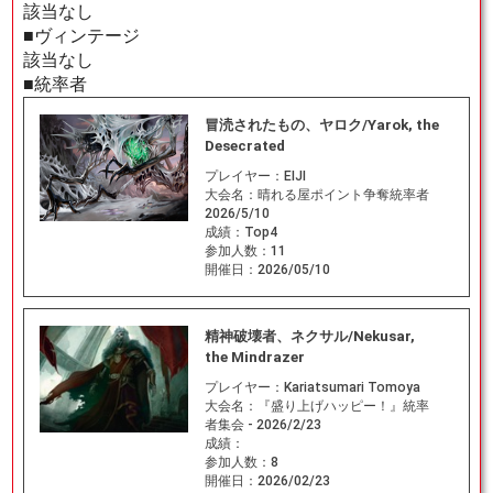
該当なし
■ヴィンテージ
該当なし
■統率者
冒涜されたもの、ヤロク/Yarok, the
Desecrated
プレイヤー：
EIJI
大会名：
晴れる屋ポイント争奪統率者
2026/5/10
成績：
Top4
参加人数：
11
開催日：
2026/05/10
精神破壊者、ネクサル/Nekusar,
the Mindrazer
プレイヤー：
Kariatsumari Tomoya
大会名：
『盛り上げハッピー！』統率
者集会 - 2026/2/23
成績：
参加人数：
8
開催日：
2026/02/23