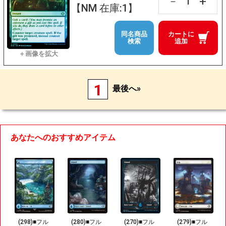
+
－
【NM 在庫:1】
同名商品
カートに
検索
追加
1
最後へ»
あなたへのおすすめアイテム
(298)■フル
(280)■フル
(270)■フル
(279)■フル