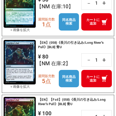
+
－
【NM 在庫:10】
週間販売数
同名商品
カートに
1点
検索
追加
【EN】(058)《長川の引き込み/Long River's
Pull》[BLB] 青U
¥ 80
+
－
【NM 在庫:2】
週間販売数
同名商品
カートに
5点
検索
追加
【EN】【Foil】(058)《長川の引き込み/Long
River's Pull》[BLB] 青U
¥ 100