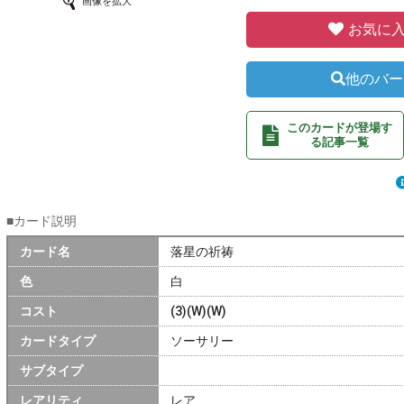
画像を拡大
お気に入
他のバー
このカードが登場す
る記事一覧
■カード説明
カード名
落星の祈祷
色
白
コスト
(3)(W)(W)
カードタイプ
ソーサリー
サブタイプ
レアリティ
レア