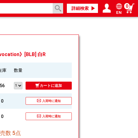
0
詳細検索
EN
ログイン／会員登録
マイページ
vocation》[BLB] 白R
在庫
数量
56
カートに追加
0
入荷時に通知
0
入荷時に通知
売数 5点