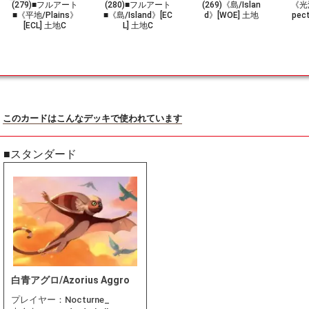
(279)■フルアート
(280)■フルアート
(269)《島/Islan
《光
■《平地/Plains》
■《島/Island》[EC
d》[WOE] 土地
pec
[ECL] 土地C
L] 土地C
このカードはこんなデッキで使われています
■スタンダード
白青アグロ/Azorius Aggro
プレイヤー：
Nocturne_