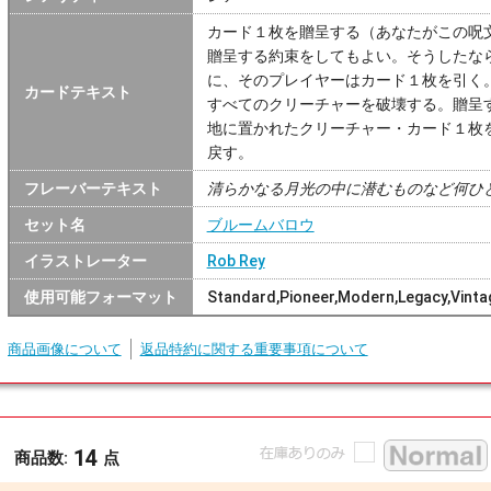
カード１枚を贈呈する（あなたがこの呪
贈呈する約束をしてもよい。そうしたな
に、そのプレイヤーはカード１枚を引く
カードテキスト
すべてのクリーチャーを破壊する。贈呈
地に置かれたクリーチャー・カード１枚
戻す。
フレーバーテキスト
清らかなる月光の中に潜むものなど何ひ
セット名
ブルームバロウ
イラストレーター
Rob Rey
使用可能フォーマット
Standard,Pioneer,Modern,Legacy,Vint
商品画像について
返品特約に関する重要事項について
14
商品数:
点