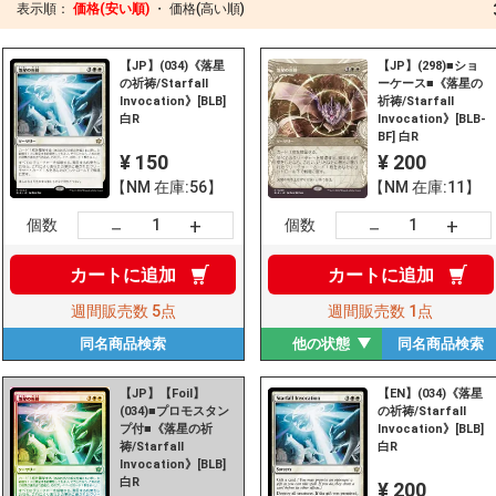
表示順：
価格(安い順)
・
価格(高い順)
【JP】(034)《落星
【JP】(298)■ショ
の祈祷/Starfall
ーケース■《落星の
Invocation》[BLB]
祈祷/Starfall
白R
Invocation》[BLB-
BF] 白R
¥ 150
¥ 200
【NM 在庫:56】
【NM 在庫:11】
+
+
－
－
個数
個数
カートに
追加
カートに
追加
週間販売数
5点
週間販売数
1点
同名商品
検索
他の状態
同名商品
検索
【JP】【Foil】
【EN】(034)《落星
(034)■プロモスタン
の祈祷/Starfall
プ付■《落星の祈
Invocation》[BLB]
祷/Starfall
白R
Invocation》[BLB]
白R
¥ 200