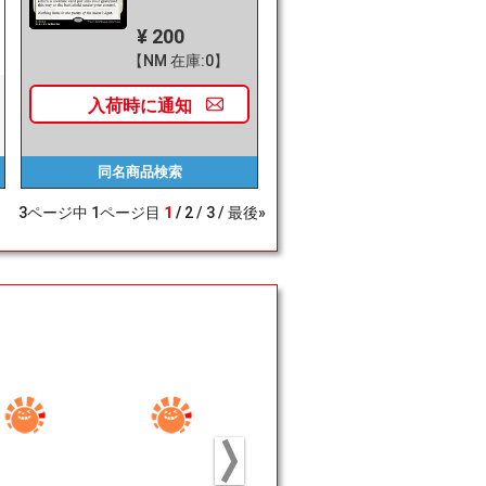
¥ 200
【NM 在庫:0】
入荷時に
通知
同名商品
検索
3
ページ中
1
ページ目
1
2
3
最後»