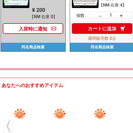
【NM 在庫:4】
¥ 200
+
－
個数
【NM 在庫:0】
カートに
追加
入荷時に
通知
週間販売数
2点
同名商品
検索
同名商品
検索
あなたへのおすすめアイテム