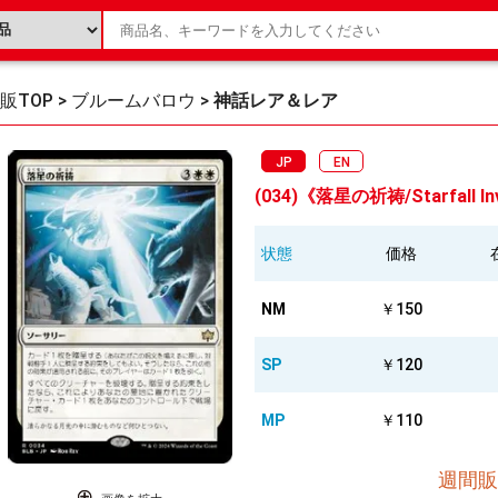
販TOP
>
ブルームバロウ
>
神話レア＆レア
JP
EN
(034)《落星の祈祷/Starfall In
状態
価格
NM
￥150
SP
￥120
MP
￥110
週間販