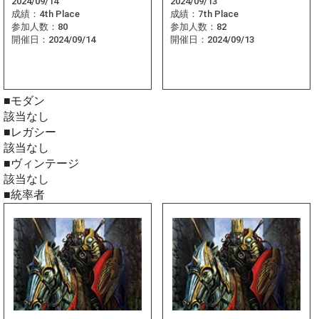
2024/09/14
2024/09/13
成績：
4th Place
成績：
7th Place
参加人数：
80
参加人数：
82
開催日：
2024/09/14
開催日：
2024/09/13
■モダン
該当なし
■レガシー
該当なし
■ヴィンテージ
該当なし
■統率者