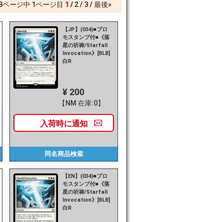
3
ページ中
1
ページ目
1
2
3
最後»
【JP】(034)■プロ
モスタンプ付■《落
星の祈祷/Starfall
Invocation》[BLB]
白R
¥ 200
【NM 在庫:0】
入荷時に
通知
同名商品
検索
【EN】(034)■プロ
モスタンプ付■《落
星の祈祷/Starfall
Invocation》[BLB]
白R