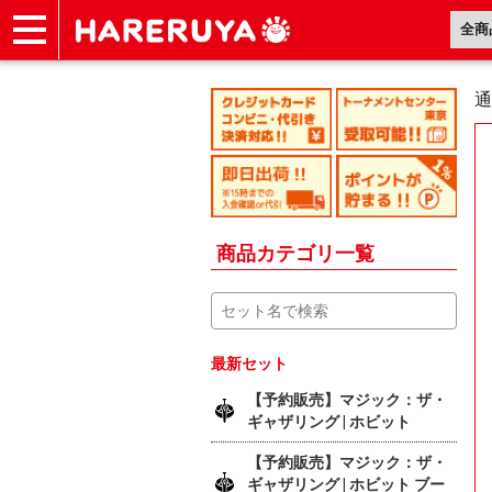
ショップ
買取
記事
デッキ検索
デッキ構築
選手一覧
店舗一覧
イベント
ヘルプ
お問い合わせ
通
商品カテゴリ一覧