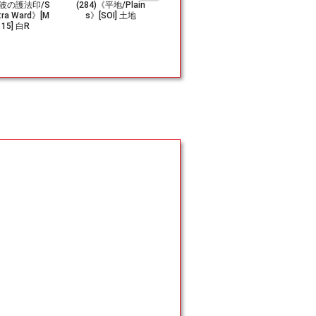
波の護法印/S
(284)《平地/Plain
(230)《統率の塔/
(384)《森/F
tra Ward》[M
s》[SOI] 土地
Command Towe
t》[MID]
15] 白R
r》[AFC] 土地C