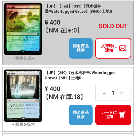
【JP】【Foil】(331)《冠水樹林
帯/Waterlogged Grove》[WHO] 土地R
¥ 400
+
－
【NM 在庫:0】
同名商品
入荷時に
検索
通知
【JP】(249)《冠水樹林帯/Waterlogged
Grove》[MH1] 土地R
¥ 400
+
－
【NM 在庫:18】
同名商品
カートに
検索
追加