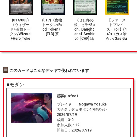
(014/003)
(017)《食物
《せし郎の
【ファース
《ウィザー
トークン/Fo
娘、さ千/Sa
トプレイ
ド+英雄トー
od Token》
chi, Daught
ス・Foil】(4
クン/Wizard
[ELD] 茶
er of Seshir
49)《ガス喰
+Hero Toke
o》[CHK] 緑
らい/Gas Gu
n》[FIN] 黒/
U
zzler》[DFT-
無
BF] 黒R
このカードはこんなデッキで使われています
■モダン
感染/Infect
プレイヤー：
Nogawa Yosuke
大会名：
休日モダン17時の部 -
2026/07/19
成績：
3-0
参加人数：
12
開催日：
2026/07/19