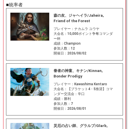
■統率者
森の友、ジャヘイラ/Jaheira,
Friend of the Forest
プレイヤー：
ナカムラ ユウヤ
大会名：
10,000ポイント争奪コマンダ
ー杯
成績：
Champion
参加人数：
12
開催日：
2026/08/02
眷者の神童、キナン/Kinnan,
Bonder Prodigy
プレイヤー：
Kawashima Kentaro
大会名：
【ブラケット4・5推奨】コマ
ンダー交流会：辛口
成績：
勝利
参加人数：
7
開催日：
2026/08/01
災厄の占い師、グラルブ/Glarb,