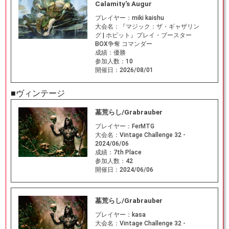
Calamity's Augur
プレイヤー：
miki kaishu
大会名：
『マジック：ザ・ギャザリン
グ | ホビット』プレイ・ブースター
BOX争奪 コマンダー
成績：
優勝
参加人数：
10
開催日：
2026/08/01
■ヴィンテージ
墓荒らし/Grabrauber
プレイヤー：
FerMTG
大会名：
Vintage Challenge 32 -
2024/06/06
成績：
7th Place
参加人数：
42
開催日：
2024/06/06
墓荒らし/Grabrauber
プレイヤー：
kasa
大会名：
Vintage Challenge 32 -