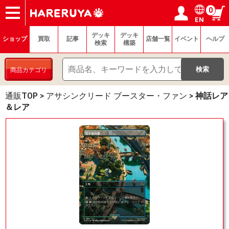
0
EN
ショップ
買取
記事
デッキ検索
デッキ構築
選手一覧
店舗一覧
イベント
ヘルプ
お問い合わせ
ログイン／会員登録
マイページ
デッキ
デッキ
ショップ
買取
記事
店舗一覧
イベント
ヘルプ
検索
構築
商品カテゴリ
通販TOP
>
アサシンクリード ブースター・ファン
>
神話レア
＆レア