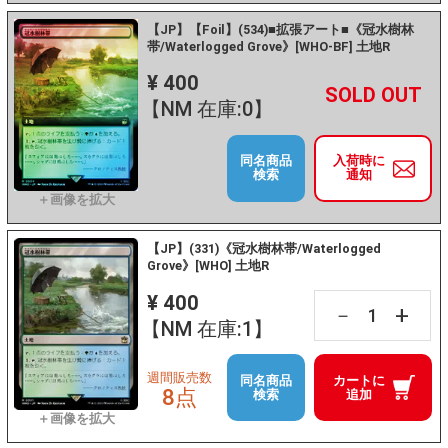
【JP】【Foil】(534)■拡張アート■《冠水樹林
帯/Waterlogged Grove》[WHO-BF] 土地R
¥ 400
+
－
【NM 在庫:0】
同名商品
入荷時に
検索
通知
【JP】(331)《冠水樹林帯/Waterlogged
Grove》[WHO] 土地R
¥ 400
+
－
【NM 在庫:1】
週間販売数
同名商品
カートに
8点
検索
追加