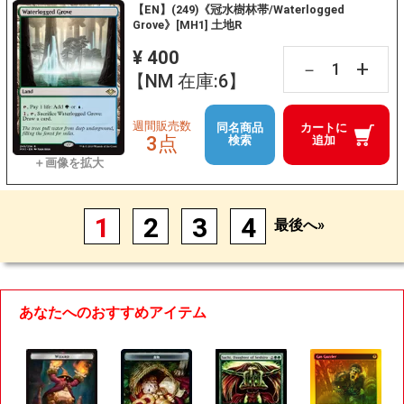
【EN】(249)《冠水樹林帯/Waterlogged
Grove》[MH1] 土地R
¥ 400
+
－
【NM 在庫:6】
週間販売数
同名商品
カートに
3点
検索
追加
1
2
3
4
最後へ»
あなたへのおすすめアイテム