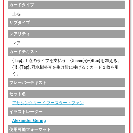
カードタイプ
土地
サブタイプ
レアリティ
レア
カードテキスト
{Tap}, １点のライフを支払う：{Green}か{Blue}を加える。
{1}, {Tap}, 冠水樹林帯を生け贄に捧げる：カード１枚を引
く。
フレーバーテキスト
セット名
アサシンクリード ブースター・ファン
イラストレーター
Alexander Gering
使用可能フォーマット