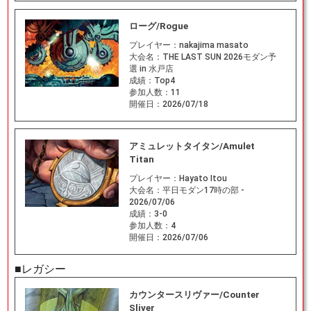
ローグ/Rogue
プレイヤー：
nakajima masato
大会名：
THE LAST SUN 2026モダン予
選 in 水戸店
成績：
Top4
参加人数：
11
開催日：
2026/07/18
アミュレットタイタン/Amulet
Titan
プレイヤー：
Hayato Itou
大会名：
平日モダン17時の部 -
2026/07/06
成績：
3-0
参加人数：
4
開催日：
2026/07/06
■レガシー
カウンタースリヴァー/Counter
Sliver