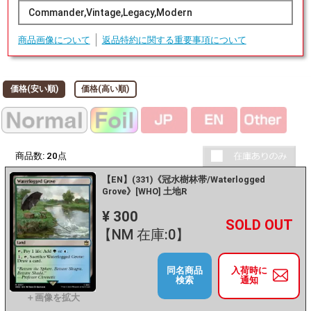
Commander,Vintage,Legacy,Modern
商品画像について
返品特約に関する重要事項について
価格(安い順)
価格(高い順)
商品数:
20
点
【EN】(331)《冠水樹林帯/Waterlogged
Grove》[WHO] 土地R
¥ 300
+
－
【NM 在庫:0】
同名商品
入荷時に
検索
通知