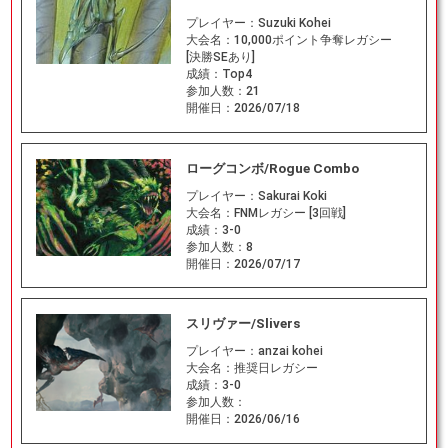
プレイヤー：
Suzuki Kohei
大会名：
10,000ポイント争奪レガシー
[決勝SEあり]
成績：
Top4
参加人数：
21
開催日：
2026/07/18
ローグコンボ/Rogue Combo
プレイヤー：
Sakurai Koki
大会名：
FNMレガシー [3回戦]
成績：
3-0
参加人数：
8
開催日：
2026/07/17
スリヴァー/Slivers
プレイヤー：
anzai kohei
大会名：
推奨日レガシー
成績：
3-0
参加人数：
開催日：
2026/06/16