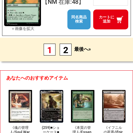
【NM 在庫:48】
同名商品
カートに
検索
追加
1
2
最後へ»
あなたへのおすすめアイテム
《魂の管理
(259)■ショ
《本質の管
《イフニル
人/Soul War
ーケース■
理人/Essen
の死界/Ifnir