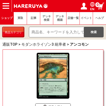
0
EN
ショップ
買取
記事
デッキ検索
デッキ構築
選手一覧
店舗一覧
イベント
ヘルプ
お問い合わせ
ログイン／会員登録
マイページ
デッキ
デッキ
ショップ
買取
記事
店舗一覧
イベント
ヘルプ
検索
構築
商品カテゴリ
通販TOP
>
モダンホライゾン3 統率者
>
アンコモン