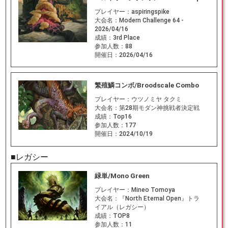
プレイヤー：
aspiringspike
大会名：
Modern Challenge 64 -
2026/04/16
成績：
3rd Place
参加人数：
88
開催日：
2026/04/16
繁殖鱗コンボ/Broodscale Combo
プレイヤー：
ウツノミヤ タクミ
大会名：
第28期モダン神挑戦者決定戦
成績：
Top16
参加人数：
177
開催日：
2024/10/19
■レガシー
緑単/Mono Green
プレイヤー：
Mineo Tomoya
大会名：
『North Eternal Open』トラ
イアル（レガシー）
成績：
TOP8
参加人数：
11