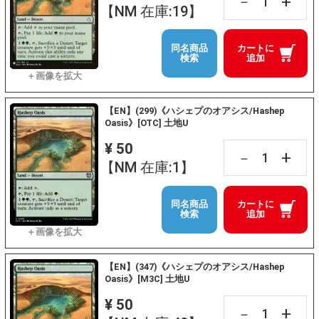
+
－
【NM 在庫:19】
同名商品
カートに
検索
追加
【EN】(299)《ハシェプのオアシス/Hashep
Oasis》[OTC] 土地U
¥ 50
+
－
【NM 在庫:1】
同名商品
カートに
検索
追加
【EN】(347)《ハシェプのオアシス/Hashep
Oasis》[M3C] 土地U
¥ 50
+
－