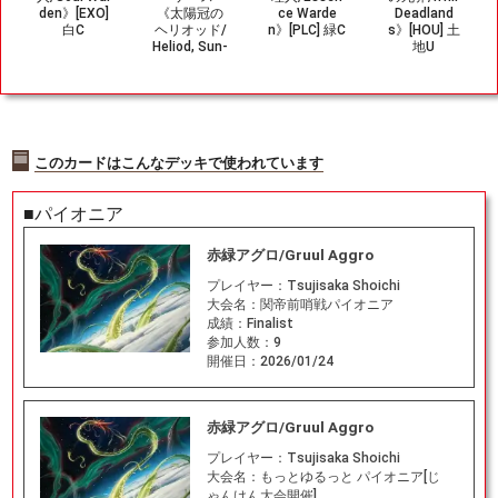
den》[EXO]
《太陽冠の
ce Warde
Deadland
白C
ヘリオッド/
n》[PLC] 緑C
s》[HOU] 土
Heliod, Sun-
地U
Crowned》
[THB-BF] 白
R
このカードはこんなデッキで使われています
■パイオニア
赤緑アグロ/Gruul Aggro
プレイヤー：
Tsujisaka Shoichi
大会名：
関帝前哨戦パイオニア
成績：
Finalist
参加人数：
9
開催日：
2026/01/24
赤緑アグロ/Gruul Aggro
プレイヤー：
Tsujisaka Shoichi
大会名：
もっとゆるっと パイオニア[じ
ゃんけん大会開催]