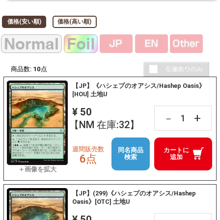
価格(安い順)
価格(高い順)
商品数:
10
点
【JP】《ハシェプのオアシス/Hashep Oasis》
[HOU] 土地U
¥ 50
+
－
【NM 在庫:32】
週間販売数
同名商品
カートに
6点
検索
追加
【JP】(299)《ハシェプのオアシス/Hashep
Oasis》[OTC] 土地U
¥ 50