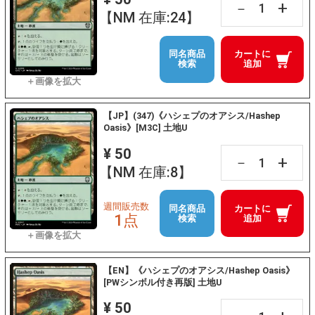
+
－
【NM 在庫:24】
同名商品
カートに
検索
追加
【JP】(347)《ハシェプのオアシス/Hashep
Oasis》[M3C] 土地U
¥ 50
+
－
【NM 在庫:8】
週間販売数
同名商品
カートに
1点
検索
追加
【EN】《ハシェプのオアシス/Hashep Oasis》
[PWシンボル付き再版] 土地U
¥ 50