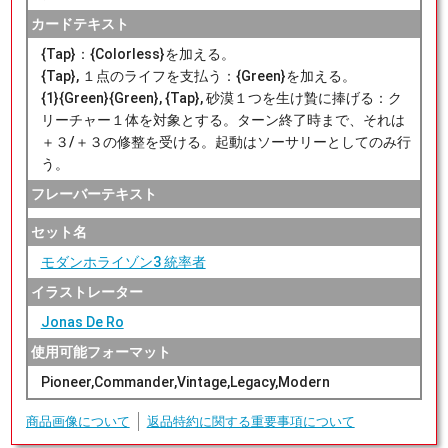
カードテキスト
{Tap}：{Colorless}を加える。
{Tap}, １点のライフを支払う：{Green}を加える。
{1}{Green}{Green}, {Tap}, 砂漠１つを生け贄に捧げる：ク
リーチャー１体を対象とする。ターン終了時まで、それは
＋３/＋３の修整を受ける。起動はソーサリーとしてのみ行
う。
フレーバーテキスト
セット名
モダンホライゾン3 統率者
イラストレーター
Jonas De Ro
使用可能フォーマット
Pioneer,Commander,Vintage,Legacy,Modern
商品画像について
返品特約に関する重要事項について