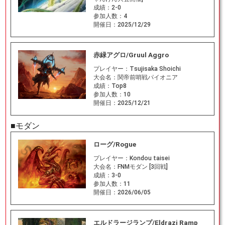
成績：
2-0
参加人数：
4
開催日：
2025/12/29
赤緑アグロ/Gruul Aggro
プレイヤー：
Tsujisaka Shoichi
大会名：
関帝前哨戦パイオニア
成績：
Top8
参加人数：
10
開催日：
2025/12/21
■モダン
ローグ/Rogue
プレイヤー：
Kondou taisei
大会名：
FNMモダン [3回戦]
成績：
3-0
参加人数：
11
開催日：
2026/06/05
エルドラージランプ/Eldrazi Ramp