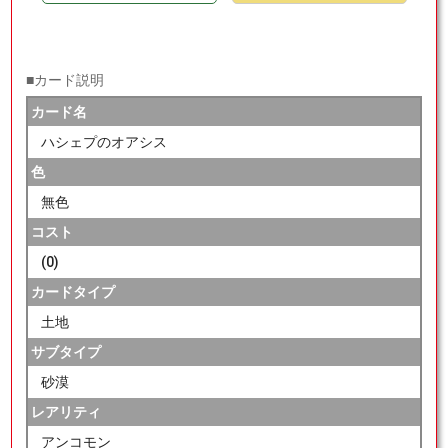
■カード説明
カード名
ハシェプのオアシス
色
無色
コスト
(0)
カードタイプ
土地
サブタイプ
砂漠
レアリティ
アンコモン