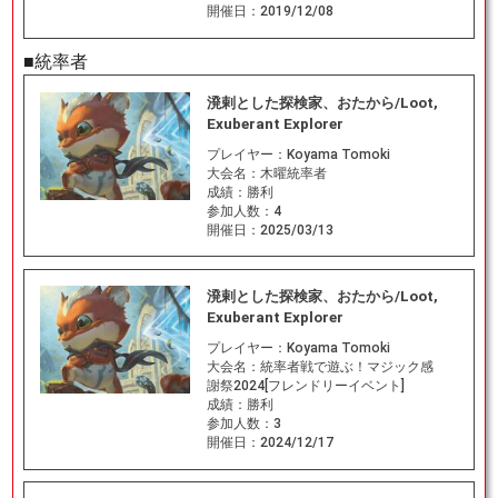
開催日：
2019/12/08
■統率者
溌剌とした探検家、おたから/Loot,
Exuberant Explorer
プレイヤー：
Koyama Tomoki
大会名：
木曜統率者
成績：
勝利
参加人数：
4
開催日：
2025/03/13
溌剌とした探検家、おたから/Loot,
Exuberant Explorer
プレイヤー：
Koyama Tomoki
大会名：
統率者戦で遊ぶ！マジック感
謝祭2024[フレンドリーイベント]
成績：
勝利
参加人数：
3
開催日：
2024/12/17