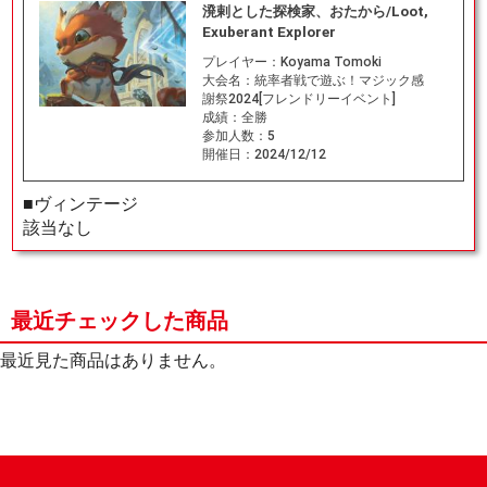
溌剌とした探検家、おたから/Loot,
Exuberant Explorer
プレイヤー：
Koyama Tomoki
大会名：
統率者戦で遊ぶ！マジック感
謝祭2024[フレンドリーイベント]
成績：
全勝
参加人数：
5
開催日：
2024/12/12
■ヴィンテージ
該当なし
最近チェックした商品
最近見た商品はありません。