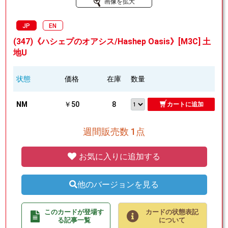
画像を拡大
JP
EN
(347)《ハシェプのオアシス/Hashep Oasis》[M3C] 土
地U
状態
価格
在庫
数量
NM
￥50
8
カートに追加
週間販売数 1点
お気に入りに追加する
他のバージョンを見る
このカードが登場す
カードの状態表記
る記事一覧
について