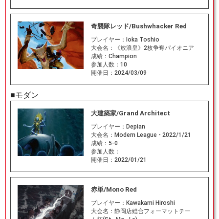
奇襲隊レッド/Bushwhacker Red
プレイヤー：
Ioka Toshio
大会名：
《放浪皇》2枚争奪パイオニア
成績：
Champion
参加人数：
10
開催日：
2024/03/09
■モダン
大建築家/Grand Architect
プレイヤー：
Depian
大会名：
Modern League - 2022/1/21
成績：
5-0
参加人数：
開催日：
2022/01/21
赤単/Mono Red
プレイヤー：
Kawakami Hiroshi
大会名：
静岡店総合フォーマットチー