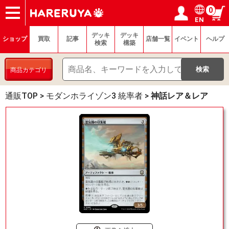
0
EN
ショップ
買取
記事
デッキ検索
デッキ構築
選手一覧
店舗一覧
イベント
ヘルプ
お問い合わせ
ログイン／会員登録
マイページ
デッキ
デッキ
ショップ
買取
記事
店舗一覧
イベント
ヘルプ
検索
構築
商品カテゴリ
通販TOP
>
モダンホライゾン3 統率者
>
神話レア＆レア