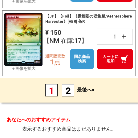
【JP】【Foil】《霊気圏の収集艇/Aethersphere
Harvester》[AER] 茶R
¥ 150
+
－
【NM 在庫:17】
週間販売数
同名商品
カートに
1点
検索
追加
1
2
最後へ»
あなたへのおすすめアイテム
表示するおすすめ商品はまだありません。