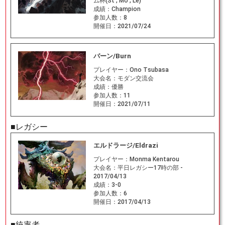
ム杯(St , Mo , Le)
成績：
Champion
参加人数：
8
開催日：
2021/07/24
バーン/Burn
プレイヤー：
Ono Tsubasa
大会名：
モダン交流会
成績：
優勝
参加人数：
11
開催日：
2021/07/11
■レガシー
エルドラージ/Eldrazi
プレイヤー：
Monma Kentarou
大会名：
平日レガシー17時の部 -
2017/04/13
成績：
3-0
参加人数：
6
開催日：
2017/04/13
■統率者