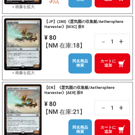
5点
【JP】(280)《霊気圏の収集艇/Aethersphere
Harvester》[M3C] 茶R
¥ 80
+
－
【NM 在庫:18】
同名商品
カートに
検索
追加
【EN】《霊気圏の収集艇/Aethersphere
Harvester》[AER] 茶R
¥ 80
+
－
【NM 在庫:21】
同名商品
カートに
検索
追加