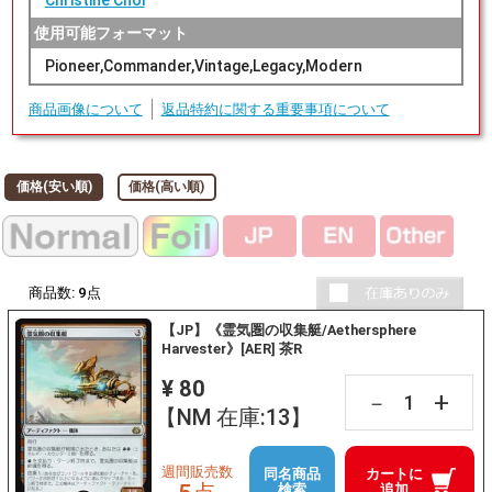
Christine Choi
使用可能フォーマット
Pioneer,Commander,Vintage,Legacy,Modern
商品画像について
返品特約に関する重要事項について
価格(安い順)
価格(高い順)
商品数:
9
点
【JP】《霊気圏の収集艇/Aethersphere
Harvester》[AER] 茶R
¥ 80
+
－
【NM 在庫:13】
週間販売数
同名商品
カートに
検索
追加