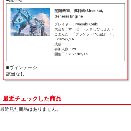
開闢機関、勝利械/Shorikai,
Genesis Engine
プレイヤー：
Iwasaki Kouki
大会名：
すーぱー・えきしびしょん・
こまんだー「ブラケット1で遊ぼー！」
- 2025/2/16
成績：
参加人数：
29
開催日：
2025/02/16
■ヴィンテージ
該当なし
最近チェックした商品
最近見た商品はありません。