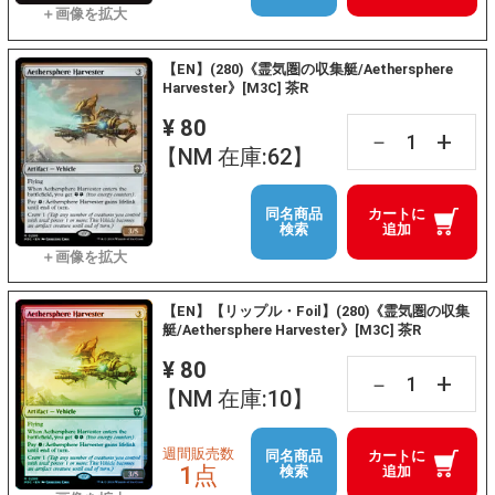
【EN】(280)《霊気圏の収集艇/Aethersphere
Harvester》[M3C] 茶R
¥ 80
+
－
【NM 在庫:62】
同名商品
カートに
検索
追加
【EN】【リップル・Foil】(280)《霊気圏の収集
艇/Aethersphere Harvester》[M3C] 茶R
¥ 80
+
－
【NM 在庫:10】
週間販売数
同名商品
カートに
1点
検索
追加