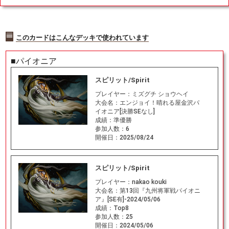
このカードはこんなデッキで使われています
■パイオニア
スピリット/Spirit
プレイヤー：
ミズグチ ショウヘイ
大会名：
エンジョイ！晴れる屋金沢パ
イオニア[決勝SEなし]
成績：
準優勝
参加人数：
6
開催日：
2025/08/24
スピリット/Spirit
プレイヤー：
nakao kouki
大会名：
第13回『九州将軍戦パイオニ
ア』[SE有]-2024/05/06
成績：
Top8
参加人数：
25
開催日：
2024/05/06