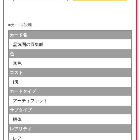
■カード説明
カード名
霊気圏の収集艇
色
無色
コスト
(3)
カードタイプ
アーティファクト
サブタイプ
機体
レアリティ
レア