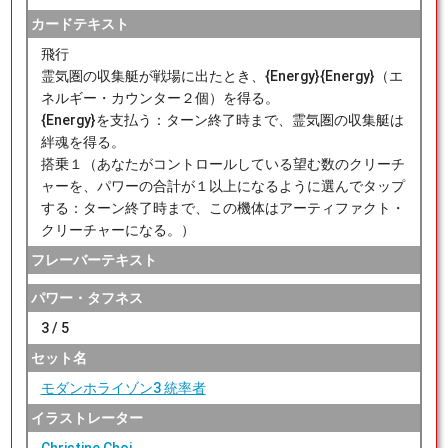
カードテキスト
飛行
霊気圏の収集艇が戦場に出たとき、{Energy}{Energy}（エ
ネルギー・カウンター２個）を得る。
{Energy}を支払う：ターン終了時まで、霊気圏の収集艇は
絆魂を得る。
搭乗１（あなたがコントロールしている望む数のクリーチ
ャーを、パワーの合計が１以上になるように選んでタップ
する：ターン終了時まで、この機体はアーティファクト・
クリーチャーになる。）
フレーバーテキスト
パワー・タフネス
3 / 5
セット名
モダンホライゾン3 統率者
イラストレーター