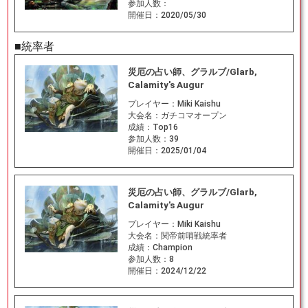
参加人数：
開催日：
2020/05/30
■統率者
災厄の占い師、グラルブ/Glarb,
Calamity's Augur
プレイヤー：
Miki Kaishu
大会名：
ガチコマオープン
成績：
Top16
参加人数：
39
開催日：
2025/01/04
災厄の占い師、グラルブ/Glarb,
Calamity's Augur
プレイヤー：
Miki Kaishu
大会名：
関帝前哨戦統率者
成績：
Champion
参加人数：
8
開催日：
2024/12/22