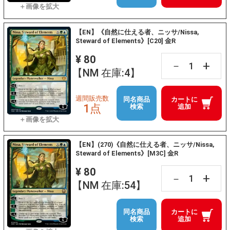
【EN】《自然に仕える者、ニッサ/Nissa,
Steward of Elements》[C20] 金R
¥ 80
+
－
【NM 在庫:4】
週間販売数
同名商品
カートに
1点
検索
追加
【EN】(270)《自然に仕える者、ニッサ/Nissa,
Steward of Elements》[M3C] 金R
¥ 80
+
－
【NM 在庫:54】
同名商品
カートに
検索
追加