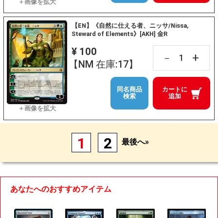
【EN】《自然に仕える者、ニッサ/Nissa,
Steward of Elements》[AKH] 金R
¥ 100
+
－
【NM 在庫:17】
同名商品
カートに
検索
追加
1
2
最後へ»
あなたへのおすすめアイテム