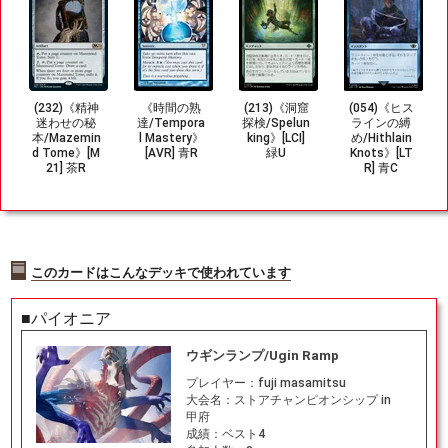
(232)《精神
《時間の熟
(213)《洞窟
(054)《ヒス
迷わせの秘
達/Tempora
探検/Spelun
ラインの縛
本/Mazemin
l Mastery》
king》[LCI]
め/Hithlain
d Tome》[M
[AVR] 青R
緑U
Knots》[LT
21] 茶R
R] 青C
このカードはこんなデッキで使われています
■パイオニア
ウギンランプ/Ugin Ramp
プレイヤー：
fuji masamitsu
大会名：
ストアチャンピオンシップ in
甲府
成績：
ベスト4