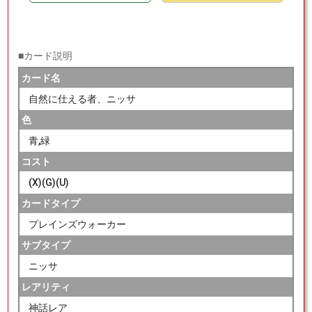
■カード説明
カード名
自然に仕える者、ニッサ
色
青,緑
コスト
(X)(G)(U)
カードタイプ
プレインズウォーカー
サブタイプ
ニッサ
レアリティ
神話レア