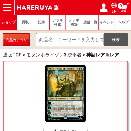
0
EN
ショップ
買取
記事
デッキ検索
デッキ構築
選手一覧
店舗一覧
イベント
ヘルプ
お問い合わせ
ログイン／会員登録
マイページ
デッキ
デッキ
ショップ
買取
記事
店舗一覧
イベント
ヘルプ
検索
構築
商品カテゴリ
通販TOP
>
モダンホライゾン3 統率者
>
神話レア＆レア