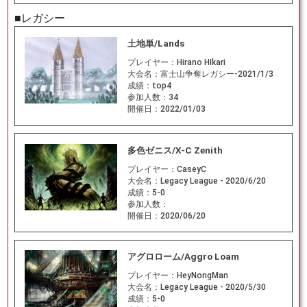
■レガシー
土地単/Lands
プレイヤー：
Hirano HIkari
大会名：
富士山争奪レガシー-2021/1/3
成績：
top4
参加人数：
34
開催日：
2022/01/03
多色ゼニス/X-C Zenith
プレイヤー：
CaseyC
大会名：
Legacy League - 2020/6/20
成績：
5-0
参加人数：
開催日：
2020/06/20
アグロローム/Aggro Loam
プレイヤー：
HeyNongMan
大会名：
Legacy League - 2020/5/30
成績：
5-0