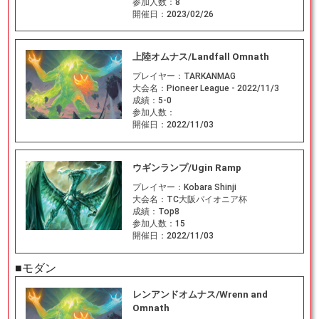
参加人数：
8
開催日：
2023/02/26
上陸オムナス/Landfall Omnath
プレイヤー：
TARKANMAG
大会名：
Pioneer League - 2022/11/3
成績：
5-0
参加人数：
開催日：
2022/11/03
ウギンランプ/Ugin Ramp
プレイヤー：
Kobara Shinji
大会名：
TC大阪パイオニア杯
成績：
Top8
参加人数：
15
開催日：
2022/11/03
■モダン
レンアンドオムナス/Wrenn and
Omnath