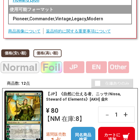
Howard Lyon
使用可能フォーマット
Pioneer,Commander,Vintage,Legacy,Modern
商品画像について
返品特約に関する重要事項について
価格(安い順)
価格(高い順)
商品数:
12
点
【JP】《自然に仕える者、ニッサ/Nissa,
Steward of Elements》[AKH] 金R
¥ 80
+
－
【NM 在庫:8】
週間販売数
同名商品
カートに
検索
追加