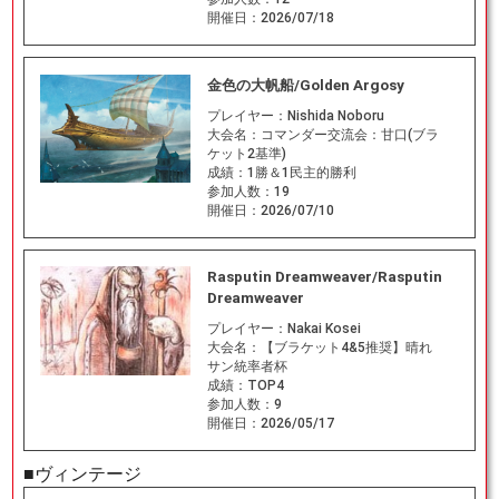
開催日：
2026/07/18
金色の大帆船/Golden Argosy
プレイヤー：
Nishida Noboru
大会名：
コマンダー交流会：甘口(ブラ
ケット2基準)
成績：
1勝＆1民主的勝利
参加人数：
19
開催日：
2026/07/10
Rasputin Dreamweaver/Rasputin
Dreamweaver
プレイヤー：
Nakai Kosei
大会名：
【ブラケット4&5推奨】晴れ
サン統率者杯
成績：
TOP4
参加人数：
9
開催日：
2026/05/17
■ヴィンテージ