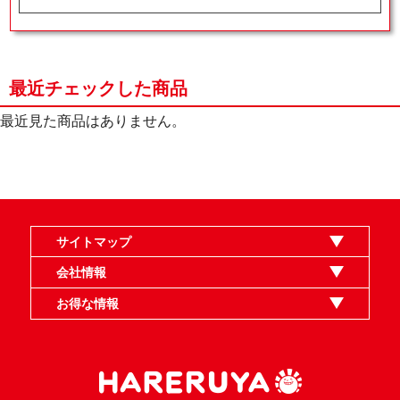
最近チェックした商品
最近見た商品はありません。
サイトマップ
オンラインショップ
買取
記事
選手一覧
デッキ検索
デッキ構築
イベント・大会
店舗のご案内
お問い合わせ
ヘルプ
FAQ
会社情報
利用規約
スタッフ募集
特定商取引法表示
個人情報保護指針
企業情報
お得な情報
晴れる屋X
晴れる屋チャンネル
MTGプロフィールを作ろう
MTG統率者診断アシスタント
「イベント開催の手引き」請求フォーム