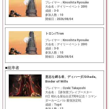
プレイヤー：
Kinoshita Ryosuke
大会名：
デイリーイベント 20時
成績：
3-0
参加人数：
10
開催日：
2026/08/04
トロン/Tron
プレイヤー：
Kinoshita Ryosuke
大会名：
デイリーイベント 20時
成績：
3-0
参加人数：
10
開催日：
2026/08/04
■統率者
意志を縛る者、ディハーダ/Dihada,
Binder of Wills
プレイヤー：
Ozeki Takayoshi
大会名：
【参加賞プレイブースター
付】晴れる屋仙台店7周年記念！コマン
ダーカーニバル 最強決定戦
成績：
Top4
参加人数：
12