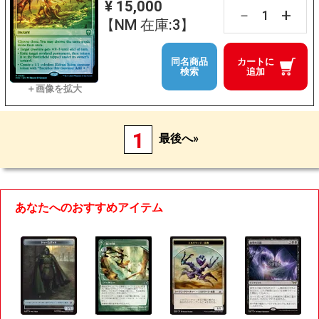
¥ 15,000
+
－
【NM 在庫:3】
同名商品
カートに
検索
追加
1
最後へ»
あなたへのおすすめアイテム