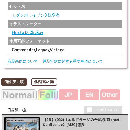
セット名
モダンホライゾン3 統率者
イラストレーター
Hristo D. Chukov
使用可能フォーマット
Commander,Legacy,Vintage
商品画像について
返品特約に関する重要事項について
価格(安い順)
価格(高い順)
商品数:
3
点
【EN】(032)《エルドラージの合流点/Eldrazi
Confluence》[M3C] 無R