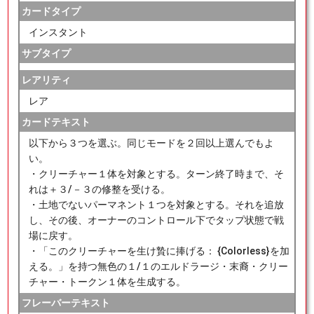
カードタイプ
インスタント
サブタイプ
レアリティ
レア
カードテキスト
以下から３つを選ぶ。同じモードを２回以上選んでもよ
い。
・クリーチャー１体を対象とする。ターン終了時まで、そ
れは＋３/－３の修整を受ける。
・土地でないパーマネント１つを対象とする。それを追放
し、その後、オーナーのコントロール下でタップ状態で戦
場に戻す。
・「このクリーチャーを生け贄に捧げる： {Colorless}を加
える。」を持つ無色の１/１のエルドラージ・末裔・クリー
チャー・トークン１体を生成する。
フレーバーテキスト