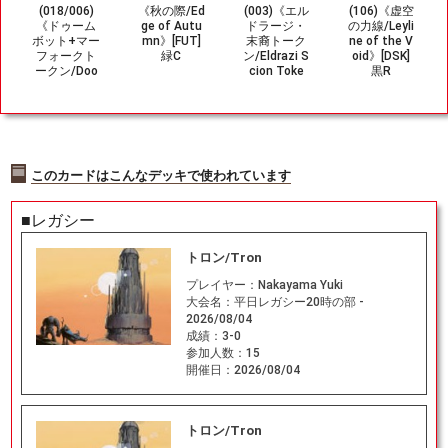
(018/006)
《秋の際/Ed
(003)《エル
(106)《虚空
《ドゥーム
ge of Autu
ドラージ・
の力線/Leyli
ボット+マー
mn》[FUT]
末裔トーク
ne of the V
フォークト
緑C
ン/Eldrazi S
oid》[DSK]
ークン/Doo
cion Toke
黒R
mbot+Merf
n》[OGW] 無
olk Token》
[MSH] 茶/青
このカードはこんなデッキで使われています
■レガシー
トロン/Tron
プレイヤー：
Nakayama Yuki
大会名：
平日レガシー20時の部 -
2026/08/04
成績：
3-0
参加人数：
15
開催日：
2026/08/04
トロン/Tron