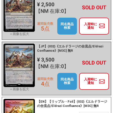
¥ 2,500
+
－
【NM 在庫:0】
週間販売数
同名商品
入荷時に
5点
検索
通知
【JP】(032)《エルドラージの合流点/Eldrazi
Confluence》[M3C] 無R
¥ 3,500
+
－
【NM 在庫:0】
週間販売数
同名商品
入荷時に
4点
検索
通知
【EN】【リップル・Foil】(032)《エルドラージ
の合流点/Eldrazi Confluence》[M3C] 無R