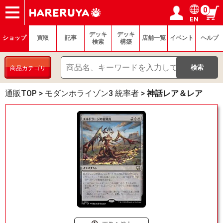
0
EN
ショップ
買取
記事
デッキ検索
デッキ構築
選手一覧
店舗一覧
イベント
ヘルプ
お問い合わせ
ログイン／会員登録
マイページ
デッキ
デッキ
ショップ
買取
記事
店舗一覧
イベント
ヘルプ
検索
構築
商品カテゴリ
通販TOP
>
モダンホライゾン3 統率者
>
神話レア＆レア