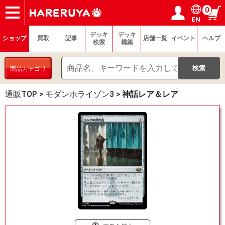
0
EN
ショップ
買取
記事
デッキ検索
デッキ構築
選手一覧
店舗一覧
イベント
ヘルプ
お問い合わせ
ログイン／会員登録
マイページ
デッキ
デッキ
ショップ
買取
記事
店舗一覧
イベント
ヘルプ
検索
構築
商品カテゴリ
通販TOP
>
モダンホライゾン3
>
神話レア＆レア