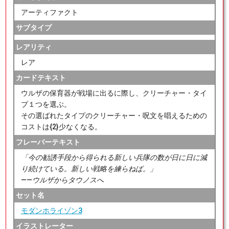
アーティファクト
サブタイプ
レアリティ
レア
カードテキスト
ウルザの保育器が戦場に出るに際し、クリーチャー・タイ
プ１つを選ぶ。
その選ばれたタイプのクリーチャー・呪文を唱えるための
コストは{2}少なくなる。
フレーバーテキスト
「今の勧誘手段から得られる新しい兵隊の数が日に日に減
り続けている。新しい戦略を練らねば。」
――ウルザからタウノスへ
セット名
モダンホライゾン3
イラストレーター