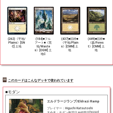
(262)《平地/
(184)■フル
(437)■旧枠■
(449)■旧枠■
Plains》[SN
アート■《荒
《平地/Plain
《森/Fores
C] 土地
地/Waste
s》[CMM] 土
t》[CMM] 土
s》[OGW] 土
地
地
地C
このカードはこんなデッキで使われています
■モダン
エルドラージランプ/Eldrazi Ramp
プレイヤー：
Higuchi Katsutoshi
大会名：
モダン推奨日 in福岡店[3回戦]