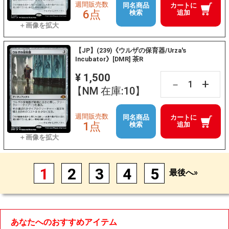
週間販売数
同名商品
カートに
6点
検索
追加
【JP】(239)《ウルザの保育器/Urza's
Incubator》[DMR] 茶R
¥ 1,500
+
－
【NM 在庫:10】
週間販売数
同名商品
カートに
1点
検索
追加
1
2
3
4
5
最後へ»
あなたへのおすすめアイテム