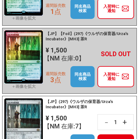
週間販売数
同名商品
入荷時に
1点
検索
通知
【JP】【Foil】(297)《ウルザの保育器/Urza's
Incubator》[MH3] 茶R
¥ 1,500
+
－
【NM 在庫:0】
週間販売数
同名商品
入荷時に
3点
検索
通知
【JP】(297)《ウルザの保育器/Urza's
Incubator》[MH3] 茶R
¥ 1,500
+
－
【NM 在庫:7】