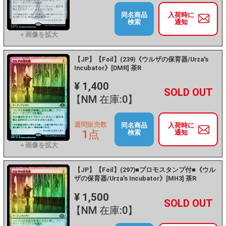
同名商品
入荷時に
検索
通知
【JP】【Foil】(239)《ウルザの保育器/Urza's
Incubator》[DMR] 茶R
¥ 1,400
+
－
【NM 在庫:0】
週間販売数
同名商品
入荷時に
1点
検索
通知
【JP】【Foil】(297)■プロモスタンプ付■《ウル
ザの保育器/Urza's Incubator》[MH3] 茶R
¥ 1,500
+
－
【NM 在庫:0】