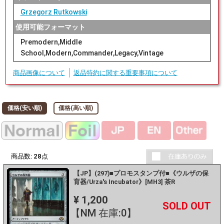
Grzegorz Rutkowski
使用可能フォーマット
Premodern,Middle
School,Modern,Commander,Legacy,Vintage
商品画像について
返品特約に関する重要事項について
価格(安い順)
価格(高い順)
商品数:
28
点
【JP】(297)■プロモスタンプ付■《ウルザの保
育器/Urza's Incubator》[MH3] 茶R
¥ 1,200
+
－
【NM 在庫:0】