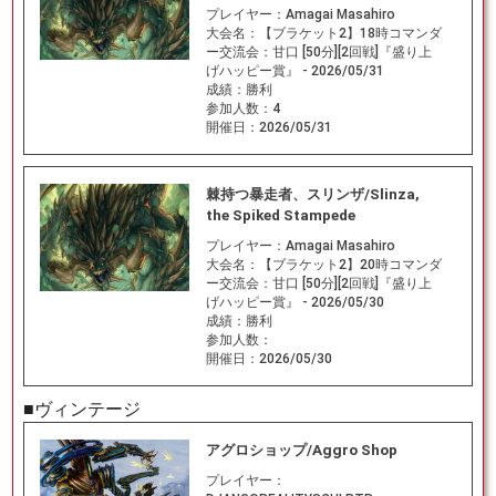
プレイヤー：
Amagai Masahiro
大会名：
【ブラケット2】18時コマンダ
ー交流会：甘口 [50分][2回戦]『盛り上
げハッピー賞』 - 2026/05/31
成績：
勝利
参加人数：
4
開催日：
2026/05/31
棘持つ暴走者、スリンザ/Slinza,
the Spiked Stampede
プレイヤー：
Amagai Masahiro
大会名：
【ブラケット2】20時コマンダ
ー交流会：甘口 [50分][2回戦]『盛り上
げハッピー賞』 - 2026/05/30
成績：
勝利
参加人数：
開催日：
2026/05/30
■ヴィンテージ
アグロショップ/Aggro Shop
プレイヤー：