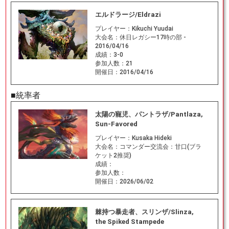
エルドラージ/Eldrazi
プレイヤー：
Kikuchi Yuudai
大会名：
休日レガシー17時の部 -
2016/04/16
成績：
3-0
参加人数：
21
開催日：
2016/04/16
■統率者
太陽の寵児、パントラザ/Pantlaza,
Sun-Favored
プレイヤー：
Kusaka Hideki
大会名：
コマンダー交流会：甘口(ブラ
ケット2推奨)
成績：
参加人数：
開催日：
2026/06/02
棘持つ暴走者、スリンザ/Slinza,
the Spiked Stampede