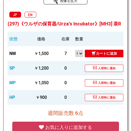
画像を拡大
JP
EN
(297)《ウルザの保育器/Urza's Incubator》[MH3] 茶R
状態
価格
在庫
数量
NM
￥1,500
7
カートに追加
SP
￥1,200
0
入荷時に通知
MP
￥1,050
0
入荷時に通知
HP
￥900
0
入荷時に通知
週間販売数 6点
お気に入りに追加する