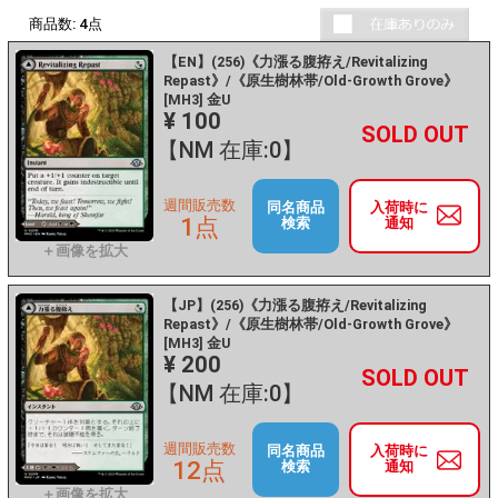
商品数:
4
点
【EN】(256)《力漲る腹拵え/Revitalizing
Repast》/《原生樹林帯/Old-Growth Grove》
[MH3] 金U
¥ 100
+
－
【NM 在庫:0】
週間販売数
同名商品
入荷時に
1点
検索
通知
【JP】(256)《力漲る腹拵え/Revitalizing
Repast》/《原生樹林帯/Old-Growth Grove》
[MH3] 金U
¥ 200
+
－
【NM 在庫:0】
週間販売数
同名商品
入荷時に
12点
検索
通知