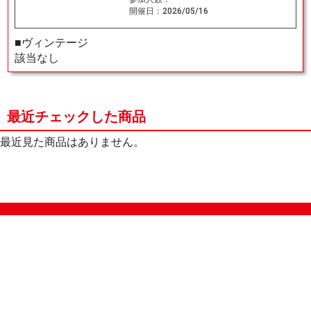
開催日：
2026/05/16
■ヴィンテージ
該当なし
最近チェックした商品
最近見た商品はありません。
サイトマップ
オンラインショップ
買取
記事
選手一覧
デッキ検索
デッキ構築
イベント・大会
店舗のご案内
お問い合わせ
ヘルプ
FAQ
会社情報
利用規約
スタッフ募集
特定商取引法表示
個人情報保護指針
企業情報
お得な情報
晴れる屋X
晴れる屋チャンネル
MTGプロフィールを作ろう
MTG統率者診断アシスタント
「イベント開催の手引き」請求フォーム