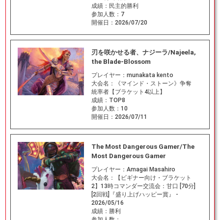
成績：
民主的勝利
参加人数：
7
開催日：
2026/07/20
刃を咲かせる者、ナジーラ/Najeela,
the Blade-Blossom
プレイヤー：
munakata kento
大会名：
《マインド・ストーン》争奪
統率者【ブラケット4以上】
成績：
TOP8
参加人数：
10
開催日：
2026/07/11
The Most Dangerous Gamer/The
Most Dangerous Gamer
プレイヤー：
Amagai Masahiro
大会名：
【ビギナー向け・ブラケット
2】13時コマンダー交流会：甘口 [70分]
[2回戦]『盛り上げハッピー賞』 -
2026/05/16
成績：
勝利
参加人数：