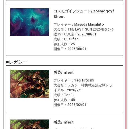
コスモゴイフシュート/Cosmogoyf
Shoot
プレイヤー：
Masuda Masahito
大会名：
THE LAST SUN 2026モダン予
選 in TC 東京 - 2026/08/01
成績：
Qualified
参加人数：
25
開催日：
2026/08/01
■レガシー
感染/Infect
プレイヤー：
Yagi Hitoshi
大会名：
レガシー神挑戦者決定戦トラ
イアル - 2026/2/1
成績：
Top8
参加人数：
48
開催日：
2026/02/01
感染/Infect