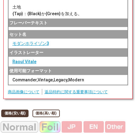
土地
{Tap}：{Black}か{Green}を加える。
フレーバーテキスト
セット名
モダンホライゾン3
イラストレーター
Raoul Vitale
使用可能フォーマット
Commander,Vintage,Legacy,Modern
商品画像について
返品特約に関する重要事項について
価格(安い順)
価格(高い順)