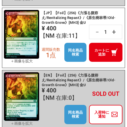
【JP】【Foil】(256)《力漲る腹拵
え/Revitalizing Repast》/《原生樹林帯/Old-
Growth Grove》[MH3] 金U
¥ 400
+
－
【NM 在庫:11】
週間販売数
同名商品
カートに
1点
検索
追加
【EN】【Foil】(256)《力漲る腹拵
え/Revitalizing Repast》/《原生樹林帯/Old-
Growth Grove》[MH3] 金U
¥ 400
+
－
【NM 在庫:0】
同名商品
入荷時に
検索
通知