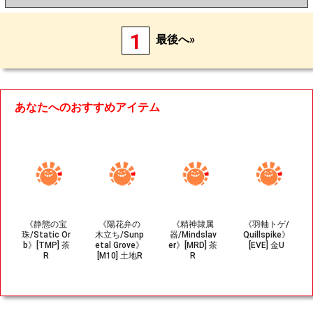
1
最後へ»
あなたへのおすすめアイテム
《静態の宝
《陽花弁の
《精神隷属
《羽軸トゲ/
珠/Static Or
木立ち/Sunp
器/Mindslav
Quillspike》
b》[TMP] 茶
etal Grove》
er》[MRD] 茶
[EVE] 金U
R
[M10] 土地R
R