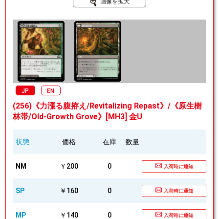
画像を拡大
JP
EN
(256)《力漲る腹拵え/Revitalizing Repast》/《原生樹
林帯/Old-Growth Grove》[MH3] 金U
状態
価格
在庫
数量
NM
￥200
0
入荷時に通知
SP
￥160
0
入荷時に通知
MP
￥140
0
入荷時に通知