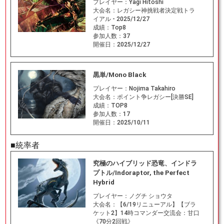
プレイヤー：
Yagi Hitoshi
大会名：
レガシー神挑戦者決定戦トラ
イアル - 2025/12/27
成績：
Top8
参加人数：
37
開催日：
2025/12/27
黒単/Mono Black
プレイヤー：
Nojima Takahiro
大会名：
ポイント争レガシー[決勝SE]
成績：
TOP8
参加人数：
17
開催日：
2025/10/11
■統率者
究極のハイブリッド恐竜、インドラ
プトル/Indoraptor, the Perfect
Hybrid
プレイヤー：
ノグチ ショウタ
大会名：
【6/19リニューアル】【ブラ
ケット2】14時コマンダー交流会：甘口
《70分2回戦》