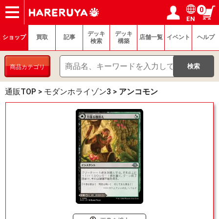
0
EN
ショップ
買取
記事
デッキ検索
デッキ構築
選手一覧
店舗一覧
イベント
ヘルプ
お問い合わせ
ログイン／会員登録
マイページ
デッキ
デッキ
ショップ
買取
記事
店舗一覧
イベント
ヘルプ
検索
構築
商品カテゴリ
通販TOP
>
モダンホライゾン3
>
アンコモン