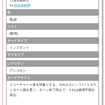
力漲る腹拵え
>>
原生樹林帯
色
黒,緑
コスト
(B/G)
カードタイプ
インスタント
サブタイプ
レアリティ
アンコモン
カードテキスト
クリーチャー１体を対象とする。それの上に＋１/＋１カウ
ンター１個を置く。ターン終了時まで、それは破壊不能を
得る。