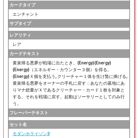
カードタイプ
エンチャント
サブタイプ
レアリティ
レア
カードテキスト
黄泉帰る悪夢が戦場に出たとき、{Energy}{Energy}
{Energy}（エネルギー・カウンター３個）を得る。
{Energy}Ｘ個を支払う, クリーチャー１体を生け贄に捧げる,
黄泉帰る悪夢をオーナーの手札に戻す：あなたの墓地にあ
りマナ総量がＸであるクリーチャー・カード１枚を対象と
する。それを戦場に戻す。起動はソーサリーとしてのみ行
う。
フレーバーテキスト
セット名
モダンホライゾン3