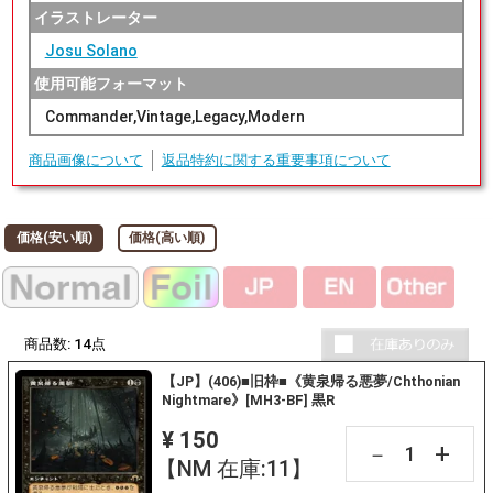
イラストレーター
Josu Solano
使用可能フォーマット
Commander,Vintage,Legacy,Modern
商品画像について
返品特約に関する重要事項について
価格(安い順)
価格(高い順)
商品数:
14
点
【JP】(406)■旧枠■《黄泉帰る悪夢/Chthonian
Nightmare》[MH3-BF] 黒R
¥ 150
+
－
【NM 在庫:11】