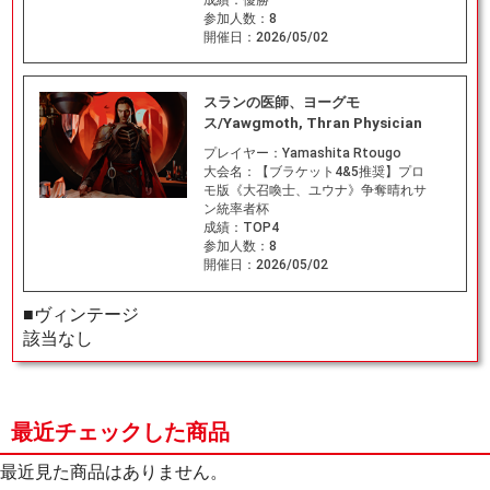
参加人数：
8
開催日：
2026/05/02
スランの医師、ヨーグモ
ス/Yawgmoth, Thran Physician
プレイヤー：
Yamashita Rtougo
大会名：
【ブラケット4&5推奨】プロ
モ版《大召喚士、ユウナ》争奪晴れサ
ン統率者杯
成績：
TOP4
参加人数：
8
開催日：
2026/05/02
■ヴィンテージ
該当なし
最近チェックした商品
最近見た商品はありません。