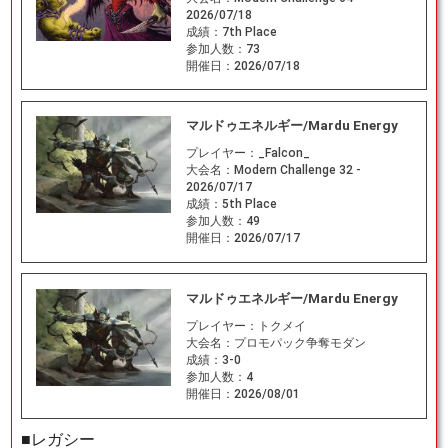
2026/07/18
成績：
7th Place
参加人数：
73
開催日：
2026/07/18
マルドゥエネルギー/Mardu Energy
プレイヤー：
_Falcon_
大会名：
Modern Challenge 32 -
2026/07/17
成績：
5th Place
参加人数：
49
開催日：
2026/07/17
マルドゥエネルギー/Mardu Energy
プレイヤー：
トクメイ
大会名：
プロモパック争奪モダン
成績：
3-0
参加人数：
4
開催日：
2026/08/01
■レガシー