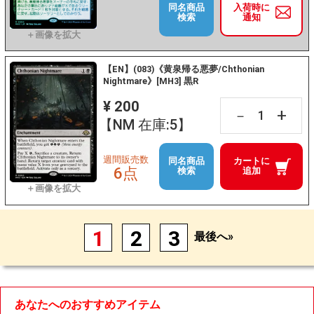
同名商品
入荷時に
検索
通知
【EN】(083)《黄泉帰る悪夢/Chthonian
Nightmare》[MH3] 黒R
¥ 200
+
－
【NM 在庫:5】
週間販売数
同名商品
カートに
6点
検索
追加
1
2
3
最後へ»
あなたへのおすすめアイテム