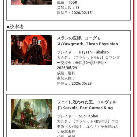
成績：
Top8
参加人数：
73
開催日：
2026/02/15
■統率者
スランの医師、ヨーグモ
ス/Yawgmoth, Thran Physician
プレイヤー：
Hayashi Takahiro
大会名：
【ブラケット4＆5】コマンダ
ー交流会：辛口[60分][2回戦] -
2026/05/29
成績：
勝利
参加人数：
開催日：
2026/05/29
フェイに呪われた王、コルヴォル
ド/Korvold, Fae-Cursed King
プレイヤー：
Sugii Kohei
大会名：
【ブラケット4&5推奨】プロ
モ版《大召喚士、ユウナ》争奪晴れサ
ン統率者杯
成績：
優勝