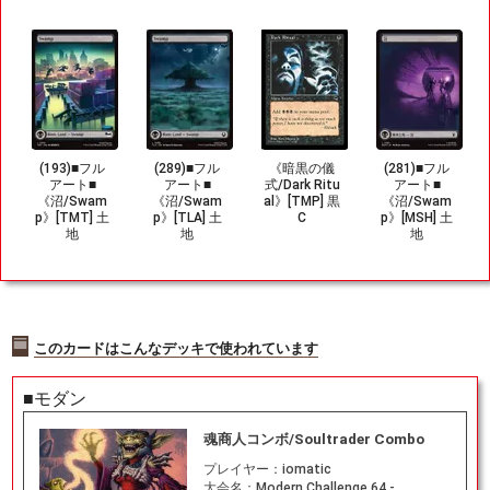
(193)■フル
(289)■フル
《暗黒の儀
(281)■フル
アート■
アート■
式/Dark Ritu
アート■
《沼/Swam
《沼/Swam
al》[TMP] 黒
《沼/Swam
p》[TMT] 土
p》[TLA] 土
C
p》[MSH] 土
地
地
地
このカードはこんなデッキで使われています
■モダン
魂商人コンボ/Soultrader Combo
プレイヤー：
iomatic
大会名：
Modern Challenge 64 -