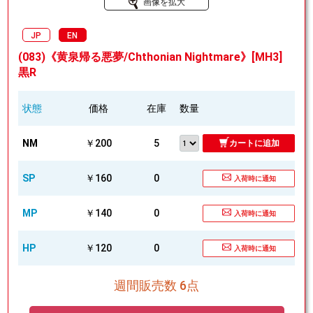
画像を拡大
JP
EN
(083)《黄泉帰る悪夢/Chthonian Nightmare》[MH3]
黒R
状態
価格
在庫
数量
NM
￥200
5
カートに追加
SP
￥160
0
入荷時に通知
MP
￥140
0
入荷時に通知
HP
￥120
0
入荷時に通知
週間販売数 6点