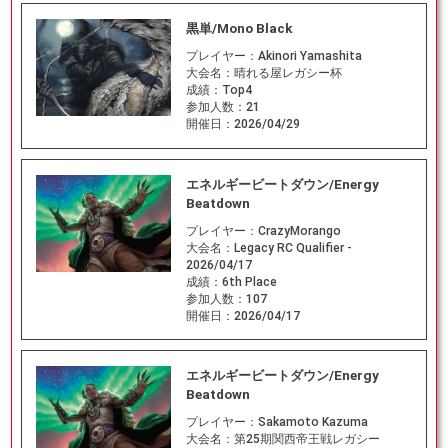
黒単/Mono Black
プレイヤー：
Akinori Yamashita
大会名：
晴れる屋レガシー杯
成績：
Top4
参加人数：
21
開催日：
2026/04/29
エネルギービートダウン/Energy
Beatdown
プレイヤー：
CrazyMorango
大会名：
Legacy RC Qualifier -
2026/04/17
成績：
6th Place
参加人数：
107
開催日：
2026/04/17
エネルギービートダウン/Energy
Beatdown
プレイヤー：
Sakamoto Kazuma
大会名：
第25期関西帝王戦レガシー