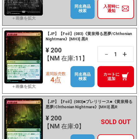
同名商品
入荷時に
検索
通知
【JP】【Foil】(083)《黄泉帰る悪夢/Chthonian
Nightmare》[MH3] 黒R
¥ 200
+
－
【NM 在庫:11】
週間販売数
同名商品
カートに
4点
検索
追加
【JP】【Foil】(083)■プレリリース■《黄泉帰る
悪夢/Chthonian Nightmare》[MH3] 黒R
¥ 200
+
－
【NM 在庫:0】