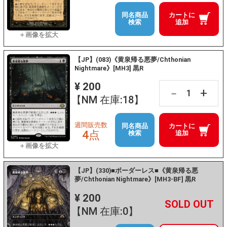
同名商品
カートに
検索
追加
【JP】(083)《黄泉帰る悪夢/Chthonian
Nightmare》[MH3] 黒R
¥ 200
+
－
【NM 在庫:18】
週間販売数
同名商品
カートに
4点
検索
追加
【JP】(330)■ボーダーレス■《黄泉帰る悪
夢/Chthonian Nightmare》[MH3-BF] 黒R
¥ 200
+
－
【NM 在庫:0】