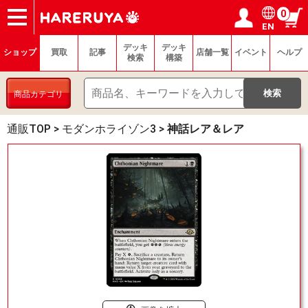
0
EN
ショップ
買取
記事
デッキ検索
デッキ構築
選手一覧
店舗一覧
イベント
ヘルプ
お問い合わせ
ログイン／会員登録
マイページ
デッキ
デッキ
ショップ
買取
記事
店舗一覧
イベント
ヘルプ
検索
構築
商品カテゴリ
通販TOP
>
モダンホライゾン3
>
神話レア＆レア