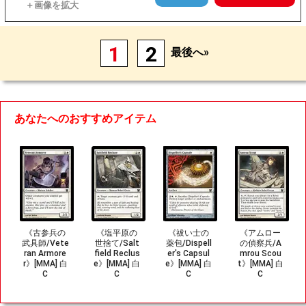
1
2
最後へ»
あなたへのおすすめアイテム
《古参兵の
《塩平原の
《祓い士の
《アムロー
武具師/Vete
世捨て/Salt
薬包/Dispell
の偵察兵/A
ran Armore
field Reclus
er's Capsul
mrou Scou
r》[MMA] 白
e》[MMA] 白
e》[MMA] 白
t》[MMA] 白
C
C
C
C