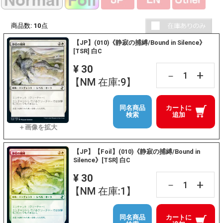
商品数:
10
点
【JP】(010)《静寂の捕縛/Bound in Silence》
[TSR] 白C
¥ 30
+
－
【NM 在庫:9】
同名商品
カートに
検索
追加
【JP】【Foil】(010)《静寂の捕縛/Bound in
Silence》[TSR] 白C
¥ 30
+
－
【NM 在庫:1】
同名商品
カートに