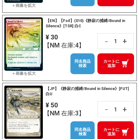
【EN】【Foil】(010)《静寂の捕縛/Bound in
Silence》[TSR] 白C
¥ 30
+
－
【NM 在庫:4】
同名商品
カートに
検索
追加
【JP】《静寂の捕縛/Bound in Silence》[FUT]
白U
¥ 50
+
－
【NM 在庫:3】
同名商品
カートに
検索
追加