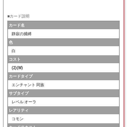
■カード説明
カード名
静寂の捕縛
色
白
コスト
(2)(W)
カードタイプ
エンチャント 同族
サブタイプ
レベル オーラ
レアリティ
コモン