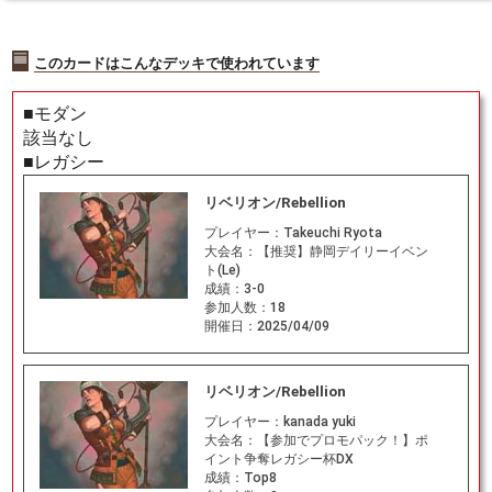
このカードはこんなデッキで使われています
■モダン
該当なし
■レガシー
リベリオン/Rebellion
プレイヤー：
Takeuchi Ryota
大会名：
【推奨】静岡デイリーイベン
ト(Le)
成績：
3-0
参加人数：
18
開催日：
2025/04/09
リベリオン/Rebellion
プレイヤー：
kanada yuki
大会名：
【参加でプロモパック！】ポ
イント争奪レガシー杯DX
成績：
Top8