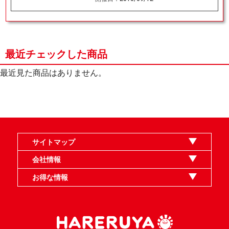
最近チェックした商品
最近見た商品はありません。
サイトマップ
オンラインショップ
買取
記事
選手一覧
デッキ検索
デッキ構築
イベント・大会
店舗のご案内
お問い合わせ
ヘルプ
FAQ
会社情報
利用規約
スタッフ募集
特定商取引法表示
個人情報保護指針
企業情報
お得な情報
晴れる屋X
晴れる屋チャンネル
MTGプロフィールを作ろう
MTG統率者診断アシスタント
「イベント開催の手引き」請求フォーム