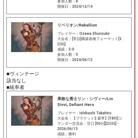
参加人数：
8
開催日：
2024/12/14
リベリオン/Rebellion
プレイヤー：
Ozawa Shunsuke
大会名：
[常設]構築各種フォーマット[3
回戦]
成績：
3-0
参加人数：
5
開催日：
2024/06/12
■ヴィンテージ
該当なし
■統率者
果敢な勇士リン・シヴィー/Lin
Sivvi, Defiant Hero
プレイヤー：
Ishibashi Takahiro
大会名：
【ブラケット2 基準】[18時]コ
マンダー交流会：甘口 [50分][2回戦] -
2026/06/13
成績：
勝利