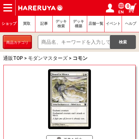
0
EN
ショップ
買取
記事
デッキ検索
デッキ構築
選手一覧
店舗一覧
イベント
ヘルプ
お問い合わせ
ログイン／会員登録
マイページ
デッキ
デッキ
ショップ
買取
記事
店舗一覧
イベント
ヘルプ
検索
構築
商品カテゴリ
通販TOP
>
モダンマスターズ
>
コモン