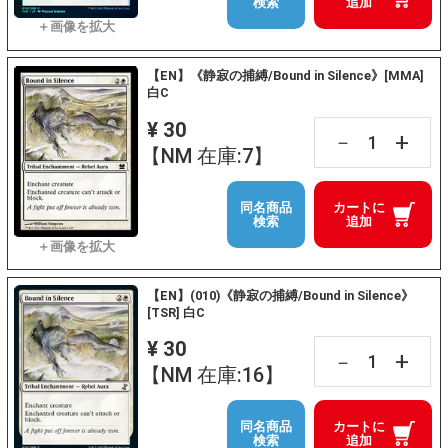
検索
追加
【EN】《静寂の捕縛/Bound in Silence》[MMA]
白C
¥ 30
+
－
【NM 在庫:7】
同名商品
カートに
検索
追加
【EN】(010)《静寂の捕縛/Bound in Silence》
[TSR] 白C
¥ 30
+
－
【NM 在庫:16】
同名商品
カートに
検索
追加