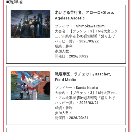
■統率者
老いざる苦行者、アローロ/Oloro,
Ageless Ascetic
プレイヤー：
Shimokawa Izumi
大会名：
【ブラケット3】16時大宮カジ
ュアル統率者 [50分][2回戦]『盛り上げ
ハッピー賞』 - 2026/03/22
成績：
勝利
参加人数：
開催日：
2026/03/22
戦場軍医、ラチェット/Ratchet,
Field Medic
プレイヤー：
Kanda Naoto
大会名：
【ブラケット3】16時大宮カジ
ュアル統率者 [50分][2回戦]『盛り上げ
ハッピー賞』 - 2026/03/21
成績：
勝利
参加人数：
開催日：
2026/03/21