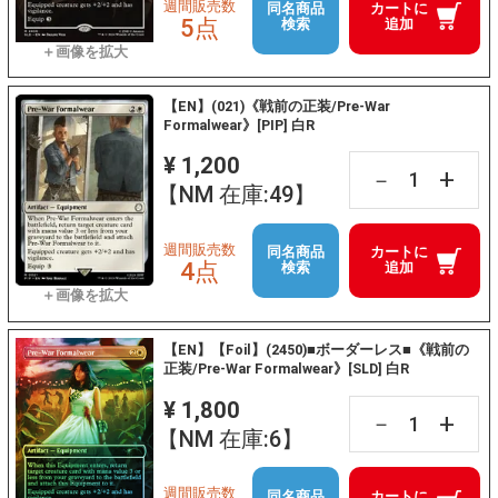
週間販売数
同名商品
カートに
5点
検索
追加
【EN】(021)《戦前の正装/Pre-War
Formalwear》[PIP] 白R
¥ 1,200
+
－
【NM 在庫:49】
週間販売数
同名商品
カートに
4点
検索
追加
【EN】【Foil】(2450)■ボーダーレス■《戦前の
正装/Pre-War Formalwear》[SLD] 白R
¥ 1,800
+
－
【NM 在庫:6】
週間販売数
同名商品
カートに