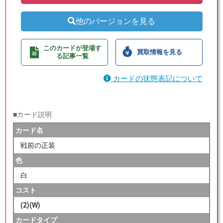
他のバージョンを見る
このカードが登場す
買取情報を見る
る記事一覧
カードの状態表記について
■カード説明
カード名
戦前の正装
色
白
コスト
(2)(W)
カードタイプ