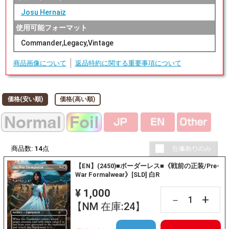
Josu Hernaiz
使用可能フォーマット
Commander,Legacy,Vintage
商品画像について
返品特約に関する重要事項について
価格(安い順)
価格(高い順)
商品数:
14
点
【EN】(2450)■ボーダーレス■《戦前の正装/Pre-
War Formalwear》[SLD] 白R
¥ 1,000
+
－
【NM 在庫:24】