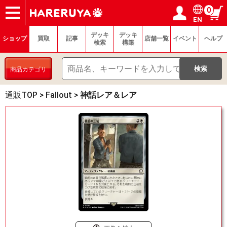
0
EN
ショップ
買取
記事
デッキ検索
デッキ構築
選手一覧
店舗一覧
イベント
ヘルプ
お問い合わせ
ログイン／会員登録
マイページ
デッキ
デッキ
ショップ
買取
記事
店舗一覧
イベント
ヘルプ
検索
構築
商品カテゴリ
通販TOP
>
Fallout
>
神話レア＆レア