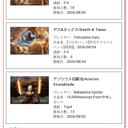
成績：
3-0
参加人数：
18
開催日：
2026/08/05
デス&タックス/Death & Taxes
プレイヤー：
Yokoyama Itaru
大会名：
[プロモパック]平日デイリーイ
ベント[3回戦] - 2026/08/04
成績：
3-0
参加人数：
4
開催日：
2026/08/04
アゾリウス石鍛冶/Azorius
Stoneblade
プレイヤー：
Nakayama Syohei
大会名：
10,000Hareruya Point争奪レ
ガシー
成績：
Top4
参加人数：
14
開催日：
2026/08/02