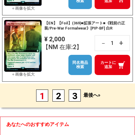
検索
追加
【EN】【Foil】(369)■拡張アート■《戦前の正
装/Pre-War Formalwear》[PIP-BF] 白R
¥ 2,000
+
－
【NM 在庫:2】
同名商品
カートに
検索
追加
1
2
3
最後へ»
あなたへのおすすめアイテム