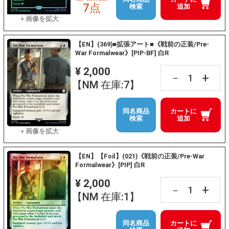
7点
検索
追加
【EN】(369)■拡張アート■《戦前の正装/Pre-
War Formalwear》[PIP-BF] 白R
¥ 2,000
+
－
【NM 在庫:7】
同名商品
カートに
検索
追加
【EN】【Foil】(021)《戦前の正装/Pre-War
Formalwear》[PIP] 白R
¥ 2,000
+
－
【NM 在庫:1】
同名商品
カートに