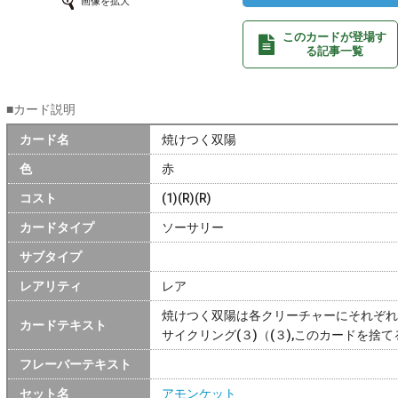
画像を拡大
このカードが登場す
る記事一覧
■カード説明
カード名
焼けつく双陽
色
赤
コスト
(1)(R)(R)
カードタイプ
ソーサリー
サブタイプ
レアリティ
レア
焼けつく双陽は各クリーチャーにそれぞれ
カードテキスト
サイクリング(３)（(３),このカードを捨
フレーバーテキスト
セット名
アモンケット