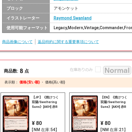
ブロック
アモンケット
イラストレーター
Raymond Swanland
使用可能フォーマット
Legacy,Modern,Vintage,Commander,Front
商品画像について
返品特約に関する重要事項について
8
商品数:
点
表示順：
価格(安い順)
・
価格(高い順)
【JP】《焼けつく
【EN】《焼けつく
双陽/Sweltering
双陽/Sweltering
Suns》[AKH] 赤R
Suns》[AKH] 赤R
¥ 80
¥ 80
【NM 在庫:54】
【NM 在庫:21】