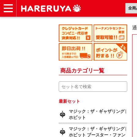
ショップ
買取
記事
デッキ検索
デッキ構築
選手一覧
店舗一覧
イベント
ヘルプ
お問い合わせ
通
商品カテゴリ一覧