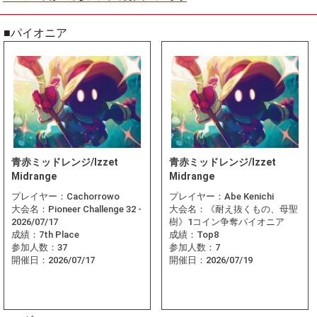
■パイオニア
青赤ミッドレンジ/Izzet
青赤ミッドレンジ/Izzet
Midrange
Midrange
プレイヤー：
Cachorrowo
プレイヤー：
Abe Kenichi
大会名：
Pioneer Challenge 32 -
大会名：
《耐え抜くもの、母聖
2026/07/17
樹》1コイン争奪パイオニア
成績：
7th Place
成績：
Top8
参加人数：
37
参加人数：
7
開催日：
2026/07/17
開催日：
2026/07/19