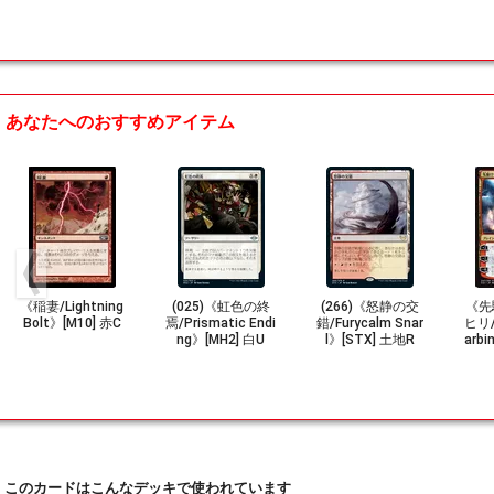
あなたへのおすすめアイテム
《稲妻/Lightning
(025)《虹色の終
(266)《怒静の交
《先
Bolt》[M10] 赤C
焉/Prismatic Endi
錯/Furycalm Snar
ヒリ/N
ng》[MH2] 白U
l》[STX] 土地R
arbi
このカードはこんなデッキで使われています