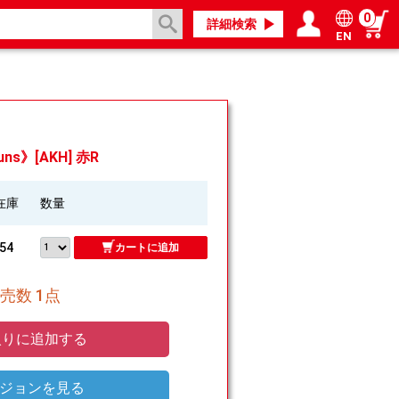
0
詳細検索
EN
ログイン／会員登録
マイページ
ns》[AKH] 赤R
在庫
数量
54
カートに追加
売数 1点
りに追加する
ジョンを見る