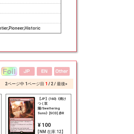
ier,Pioneer,Historic
2
ページ中
1
ページ目
1
2
最後»
【JP】(160)《焼け
つく双
陽/Sweltering
Suns》[SCD] 赤R
¥ 100
【NM 在庫:12】