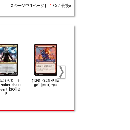
2
ページ中
1
ページ目
1
2
最後»
駆ける者、ナ
(139)《略奪/Pilla
(156)《爆裂+破
(348)■旧枠
ahiri, the H
ge》[MH1] 赤U
綻/Boom+Bust》
鉄の雨/Molte
nger》[SOI] 金
[TSR] 赤R
in》[TSR-BS
R