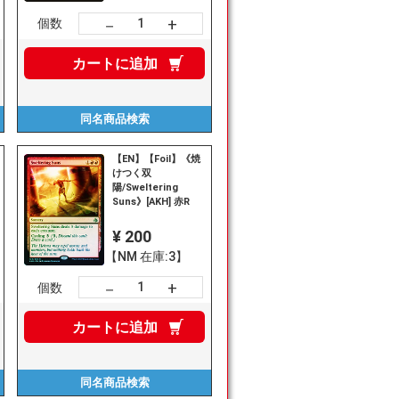
+
－
個数
カートに
追加
同名商品
検索
【EN】【Foil】《焼
けつく双
陽/Sweltering
Suns》[AKH] 赤R
¥ 200
【NM 在庫:3】
+
－
個数
カートに
追加
同名商品
検索