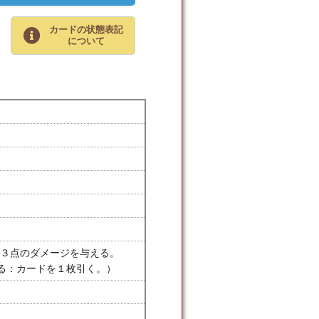
カードの状態表記
について
３点のダメージを与える。
てる：カードを１枚引く。）