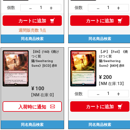
+
+
－
－
個数
個数
カートに
追加
カートに
追加
週間販売数
1点
同名商品
検索
同名商品
検索
【EN】(160)《焼け
【JP】【Foil】《焼
つく双
けつく双
陽/Sweltering
陽/Sweltering
Suns》[SCD] 赤R
Suns》[AKH] 赤R
¥ 200
【NM 在庫:13】
¥ 100
+
－
個数
【NM 在庫:0】
カートに
追加
入荷時に
通知
同名商品
検索
同名商品
検索