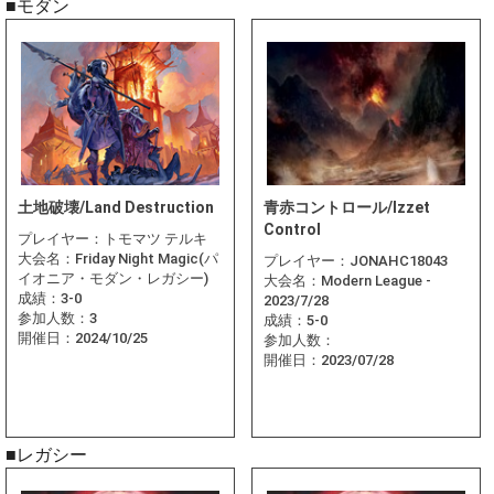
■モダン
土地破壊/Land Destruction
青赤コントロール/Izzet
Control
プレイヤー：
トモマツ テルキ
大会名：
Friday Night Magic(パ
プレイヤー：
JONAHC18043
イオニア・モダン・レガシー)
大会名：
Modern League -
成績：
3-0
2023/7/28
参加人数：
3
成績：
5-0
開催日：
2024/10/25
参加人数：
開催日：
2023/07/28
■レガシー