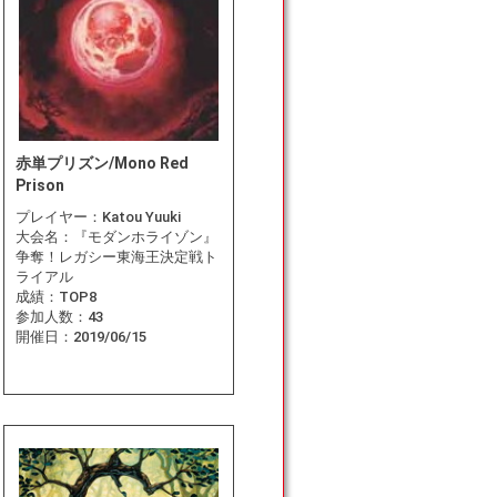
赤単プリズン/Mono Red
Prison
プレイヤー：
Katou Yuuki
大会名：
『モダンホライゾン』
争奪！レガシー東海王決定戦ト
ライアル
成績：
TOP8
参加人数：
43
開催日：
2019/06/15