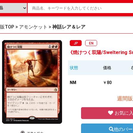
販TOP
>
アモンケット
>
神話レア＆レア
JP
EN
《焼けつく双陽/Sweltering Su
状態
価格
NM
￥80
週間販
お気に入
他のバー