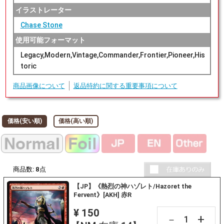
イラストレーター
Chase Stone
使用可能フォーマット
Legacy,Modern,Vintage,Commander,Frontier,Pioneer,His
toric
商品画像について
返品特約に関する重要事項について
価格(安い順)
価格(高い順)
商品数:
8
点
【JP】《熱烈の神ハゾレト/Hazoret the
Fervent》[AKH] 赤R
¥ 150
+
－