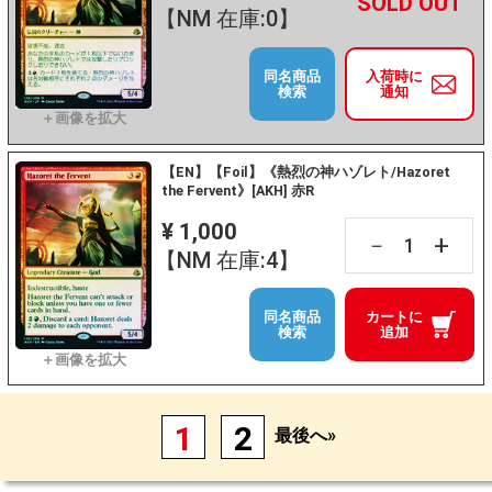
+
－
【NM 在庫:0】
同名商品
入荷時に
検索
通知
【EN】【Foil】《熱烈の神ハゾレト/Hazoret
the Fervent》[AKH] 赤R
¥ 1,000
+
－
【NM 在庫:4】
同名商品
カートに
検索
追加
1
2
最後へ»