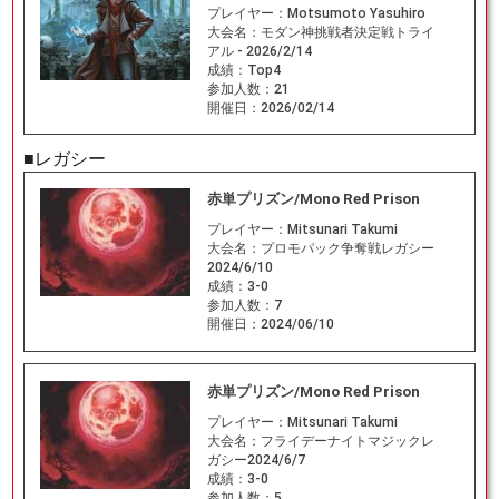
プレイヤー：
Motsumoto Yasuhiro
大会名：
モダン神挑戦者決定戦トライ
アル - 2026/2/14
成績：
Top4
参加人数：
21
開催日：
2026/02/14
■レガシー
赤単プリズン/Mono Red Prison
プレイヤー：
Mitsunari Takumi
大会名：
プロモパック争奪戦レガシー
2024/6/10
成績：
3-0
参加人数：
7
開催日：
2024/06/10
赤単プリズン/Mono Red Prison
プレイヤー：
Mitsunari Takumi
大会名：
フライデーナイトマジックレ
ガシー2024/6/7
成績：
3-0
参加人数：
5