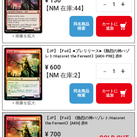
¥ 150
+
－
【NM 在庫:44】
同名商品
カートに
検索
追加
【JP】【Foil】■プレリリース■《熱烈の神ハゾ
レト/Hazoret the Fervent》[AKH-PRE] 赤R
¥ 600
+
－
【NM 在庫:2】
同名商品
カートに
検索
追加
【JP】【Foil】《熱烈の神ハゾレト/Hazoret
the Fervent》[AKH] 赤R
¥ 700