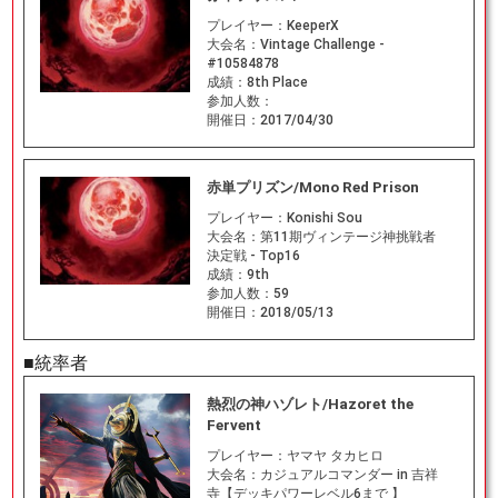
プレイヤー：
KeeperX
大会名：
Vintage Challenge -
#10584878
成績：
8th Place
参加人数：
開催日：
2017/04/30
赤単プリズン/Mono Red Prison
プレイヤー：
Konishi Sou
大会名：
第11期ヴィンテージ神挑戦者
決定戦 - Top16
成績：
9th
参加人数：
59
開催日：
2018/05/13
■統率者
熱烈の神ハゾレト/Hazoret the
Fervent
プレイヤー：
ヤマヤ タカヒロ
大会名：
カジュアルコマンダー in 吉祥
寺【デッキパワーレベル6まで 】