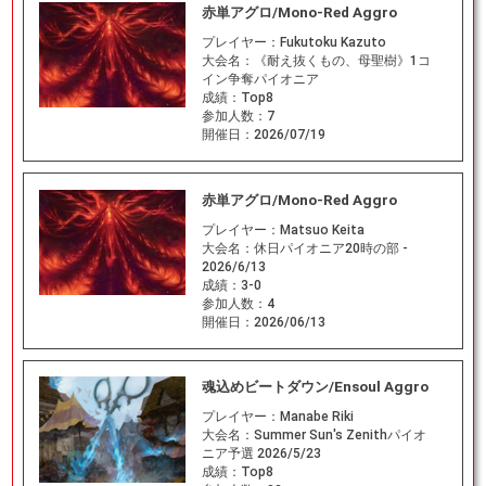
赤単アグロ/Mono-Red Aggro
プレイヤー：
Fukutoku Kazuto
大会名：
《耐え抜くもの、母聖樹》1コ
イン争奪パイオニア
成績：
Top8
参加人数：
7
開催日：
2026/07/19
赤単アグロ/Mono-Red Aggro
プレイヤー：
Matsuo Keita
大会名：
休日パイオニア20時の部 -
2026/6/13
成績：
3-0
参加人数：
4
開催日：
2026/06/13
魂込めビートダウン/Ensoul Aggro
プレイヤー：
Manabe Riki
大会名：
Summer Sun's Zenithパイオ
ニア予選 2026/5/23
成績：
Top8