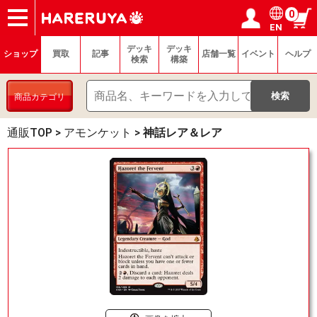
0
EN
ショップ
買取
記事
デッキ検索
デッキ構築
選手一覧
店舗一覧
イベント
ヘルプ
お問い合わせ
ログイン／会員登録
マイページ
デッキ
デッキ
ショップ
買取
記事
店舗一覧
イベント
ヘルプ
検索
構築
商品カテゴリ
通販TOP
>
アモンケット
>
神話レア＆レア