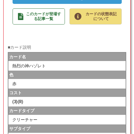
このカードが登場す
カードの状態表記
る記事一覧
について
■カード説明
カード名
熱烈の神ハゾレト
色
赤
コスト
(3)(R)
カードタイプ
クリーチャー
サブタイプ