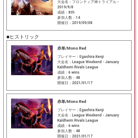
大会名：
フロンティア神トライアル -
2019/9/8
成績：
8th
参加人数：
14
開催日：
2019/09/08
■ヒストリック
赤単/Mono Red
プレイヤー：
Egashira Kenji
大会名：
League Weekend - January
Kaldheim Rivals League
成績：
6 wins
参加人数：
48
開催日：
2021/01/17
赤単/Mono Red
プレイヤー：
Egashira Kenji
大会名：
League Weekend - January
Kaldheim Rivals League
成績：
6 wins
参加人数：
48
開催日：
2021/01/17