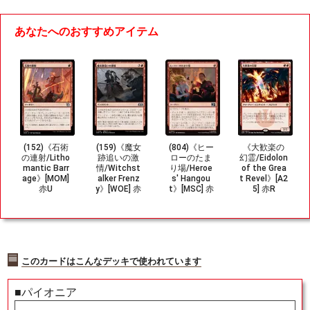
あなたへのおすすめアイテム
(152)《石術
(159)《魔女
(804)《ヒー
《大歓楽の
の連射/Litho
跡追いの激
ローのたま
幻霊/Eidolon
mantic Barr
情/Witchst
り場/Heroe
of the Grea
age》[MOM]
alker Frenz
s' Hangou
t Revel》[A2
赤U
y》[WOE] 赤
t》[MSC] 赤
5] 赤R
U
U
このカードはこんなデッキで使われています
■パイオニア