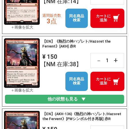
【NM 在庫:14】
週間販売数
同名商品
カートに
3点
検索
追加
【EN】《熱烈の神ハゾレト/Hazoret the
Fervent》[AKH] 赤R
¥ 150
+
－
【NM 在庫:38】
同名商品
カートに
検索
追加
他の状態も見る
【EN】(AKH-136)《熱烈の神ハゾレト/Hazoret
the Fervent》[PWシンボル付き再版] 赤R