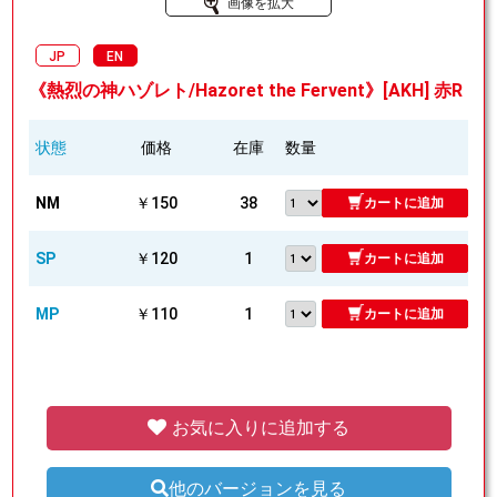
画像を拡大
JP
EN
《熱烈の神ハゾレト/Hazoret the Fervent》[AKH] 赤R
状態
価格
在庫
数量
NM
￥150
38
カートに追加
SP
￥120
1
カートに追加
MP
￥110
1
カートに追加
お気に入りに追加する
他のバージョンを見る