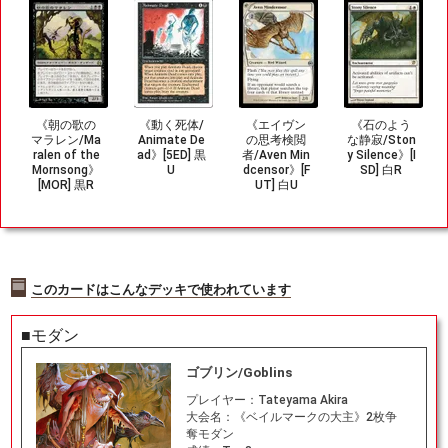
《朝の歌の
《動く死体/
《エイヴン
《石のよう
マラレン/Ma
Animate De
の思考検閲
な静寂/Ston
ralen of the
ad》[5ED] 黒
者/Aven Min
y Silence》[I
Mornsong》
U
dcensor》[F
SD] 白R
[MOR] 黒R
UT] 白U
このカードはこんなデッキで使われています
■モダン
ゴブリン/Goblins
プレイヤー：
Tateyama Akira
大会名：
《ベイルマークの大主》2枚争
奪モダン