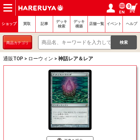
0
EN
ショップ
買取
記事
デッキ検索
デッキ構築
選手一覧
店舗一覧
イベント
ヘルプ
お問い合わせ
ログイン／会員登録
マイページ
デッキ
デッキ
ショップ
買取
記事
店舗一覧
イベント
ヘルプ
検索
構築
商品カテゴリ
通販TOP
>
ローウィン
>
神話レア＆レア