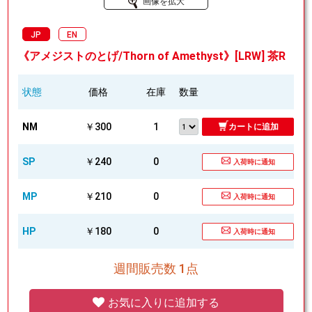
画像を拡大
JP
EN
《アメジストのとげ/Thorn of Amethyst》[LRW] 茶R
状態
価格
在庫
数量
NM
￥300
1
カートに追加
SP
￥240
0
入荷時に通知
MP
￥210
0
入荷時に通知
HP
￥180
0
入荷時に通知
週間販売数 1点
お気に入りに追加する