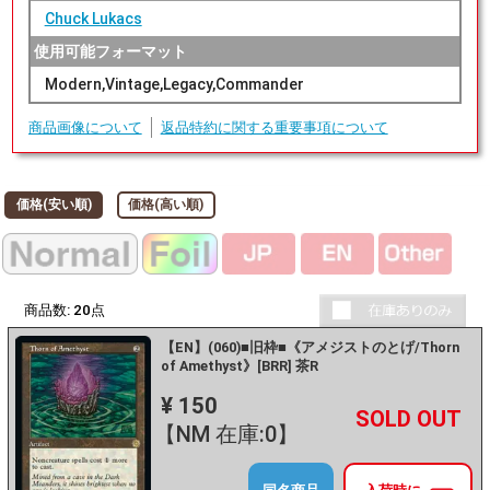
Chuck Lukacs
使用可能フォーマット
Modern,Vintage,Legacy,Commander
商品画像について
返品特約に関する重要事項について
価格(安い順)
価格(高い順)
商品数:
20
点
【EN】(060)■旧枠■《アメジストのとげ/Thorn
of Amethyst》[BRR] 茶R
¥ 150
+
－
【NM 在庫:0】