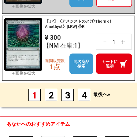
【JP】《アメジストのとげ/Thorn of
Amethyst》[LRW] 茶R
¥ 300
+
－
【NM 在庫:1】
週間販売数
同名商品
カートに
1点
検索
追加
1
2
3
4
最後へ»
あなたへのおすすめアイテム