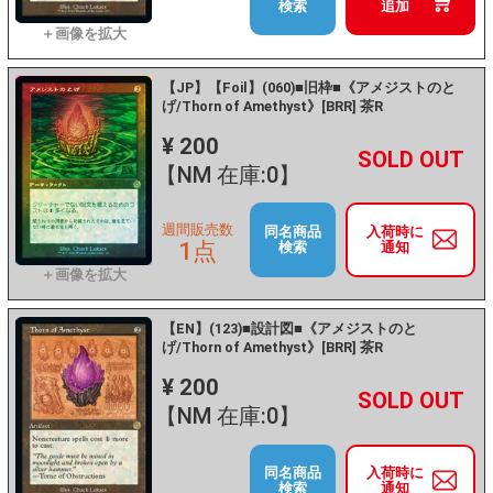
検索
追加
【JP】【Foil】(060)■旧枠■《アメジストのと
げ/Thorn of Amethyst》[BRR] 茶R
¥ 200
+
－
【NM 在庫:0】
週間販売数
同名商品
入荷時に
1点
検索
通知
【EN】(123)■設計図■《アメジストのと
げ/Thorn of Amethyst》[BRR] 茶R
¥ 200
+
－
【NM 在庫:0】
同名商品
入荷時に
検索
通知