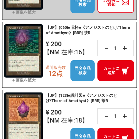
同名商品
入荷時に
検索
通知
【JP】(060)■旧枠■《アメジストのとげ/Thorn
of Amethyst》[BRR] 茶R
¥ 200
+
－
【NM 在庫:16】
週間販売数
同名商品
カートに
12点
検索
追加
【JP】(123)■設計図■《アメジストのと
げ/Thorn of Amethyst》[BRR] 茶R
¥ 200
+
－
【NM 在庫:18】
同名商品
カートに