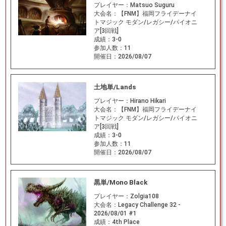
プレイヤー：
Matsuo Suguru
大会名：
【FNM】福岡フライデーナイ
トマジック モダン/レガシー/パイオニ
ア[3回戦]
成績：
3-0
参加人数：
11
開催日：
2026/08/07
土地単/Lands
プレイヤー：
Hirano Hikari
大会名：
【FNM】福岡フライデーナイ
トマジック モダン/レガシー/パイオニ
ア[3回戦]
成績：
3-0
参加人数：
11
開催日：
2026/08/07
黒単/Mono Black
プレイヤー：
Zolgia108
大会名：
Legacy Challenge 32 -
2026/08/01 #1
成績：
4th Place