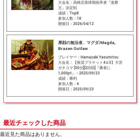
大会名：
高崎店第肆期統率者『達磨
王』決定戦
成績：
Top8
参加人数：
18
開催日：
2026/04/12
厚顔の無法者、マグダ/Magda,
Brazen Outlaw
プレイヤー：
Hamazaki Yasumitsu
大会名：
【推奨ブラケット4＆5】大宮
ガチコマ [50分][2回戦]『勝者に
1,000pt』 - 2025/09/23
成績：
勝利
参加人数：
6
開催日：
2025/09/23
最近チェックした商品
最近見た商品はありません。