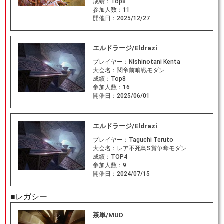
成績：
Top8
参加人数：
11
開催日：
2025/12/27
エルドラージ/Eldrazi
プレイヤー：
Nishinotani Kenta
大会名：
関帝前哨戦モダン
成績：
Top8
参加人数：
16
開催日：
2025/06/01
エルドラージ/Eldrazi
プレイヤー：
Taguchi Teruto
大会名：
レア不死鳥S賞争奪モダン
成績：
TOP4
参加人数：
9
開催日：
2024/07/15
■レガシー
茶単/MUD