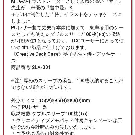
MTGのイラストレーターとして人気の高い『夢子』
先生が、声優の『畠中愛』を
モデルに制作した「侍」イラストをデッキケースに
しました。
PUレザー製で丈夫な本体に加えて、統率者用のケー
スとしても使えるダブルスリーブ100枚(+α)の収納
が可能※注1となっており、TCGユーザーにとって使
いや すい製品に仕上げております。
《Creative Deck Case》夢子先生 - 侍 - デッキケー
ス
商品番号:SLA-001
※注1:厚めのスリーブの場合、100枚収納することが
できない場合がございます。
外形サイズ 115(w)×85(H)×80(D)mm
仕様 PUレザー製
収納枚数 ダブルスリーブ100枚(+α)
＊クリエイティブメモパッド付属キャンペーンは店
頭でのお会計時のみお渡しいたします。
＊ご予約の場合は対象外です。