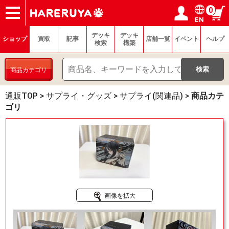
0
EN
ショップ
買取
記事
デッキ検索
デッキ構築
選手一覧
店舗一覧
イベント
ヘルプ
お問い合わせ
ログイン／会員登録
マイページ
デッキ
デッキ
ショップ
買取
記事
店舗一覧
イベント
ヘルプ
検索
構築
商品カテゴリ
通販TOP
>
サプライ・グッズ
>
サプライ(関連品)
>
商品カテ
ゴリ
画像を拡大