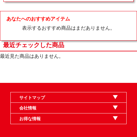
あなたへのおすすめアイテム
表示するおすすめ商品はまだありません。
最近チェックした商品
最近見た商品はありません。
サイトマップ
オンラインショップ
買取
記事
選手一覧
デッキ検索
デッキ構築
イベント・大会
店舗のご案内
お問い合わせ
ヘルプ
FAQ
会社情報
利用規約
スタッフ募集
特定商取引法表示
個人情報保護指針
企業情報
お得な情報
晴れる屋X
晴れる屋チャンネル
MTGプロフィールを作ろう
MTG統率者診断アシスタント
「イベント開催の手引き」請求フォーム