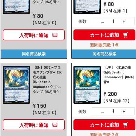
タンプ_RNA] 青R
¥ 80
【NM 在庫:1】
¥ 80
+
－
個数
【NM 在庫:0】
カートに
追加
入荷時に
通知
週間販売数
1点
同名商品
検索
同名商品
検索
【EN】(032)■プロ
【JP】《水底の生
モスタンプ付■《水
術師/Benthic
底の生術
Biomancer》[RNA]
師/Benthic
青R
Biomancer》[Pス
タンプ_RNA] 青R
¥ 200
【NM 在庫:12】
¥ 150
+
－
個数
【NM 在庫:0】
カートに
追加
入荷時に
通知
週間販売数
2点