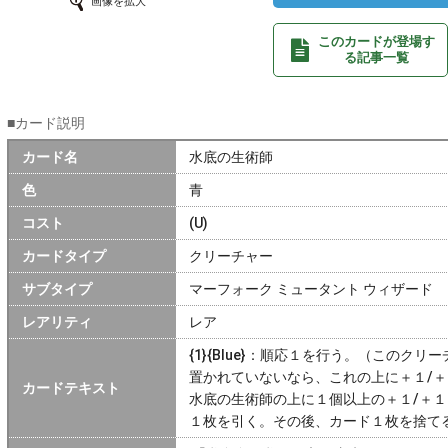
画像を拡大
このカードが登場す
る記事一覧
■カード説明
カード名
水底の生術師
色
青
コスト
(U)
カードタイプ
クリーチャー
サブタイプ
マーフォーク ミュータント ウィザード
レアリティ
レア
{1}{Blue}：順応１を行う。（このク
置かれていないなら、これの上に＋１/
カードテキスト
水底の生術師の上に１個以上の＋１/＋
１枚を引く。その後、カード１枚を捨て