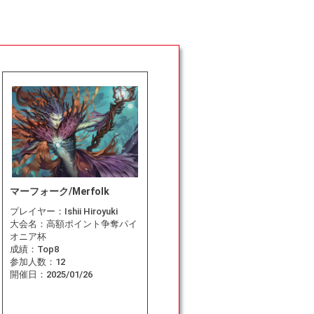
マーフォーク/Merfolk
プレイヤー：
Ishii Hiroyuki
大会名：
高額ポイント争奪パイ
オニア杯
成績：
Top8
参加人数：
12
開催日：
2025/01/26