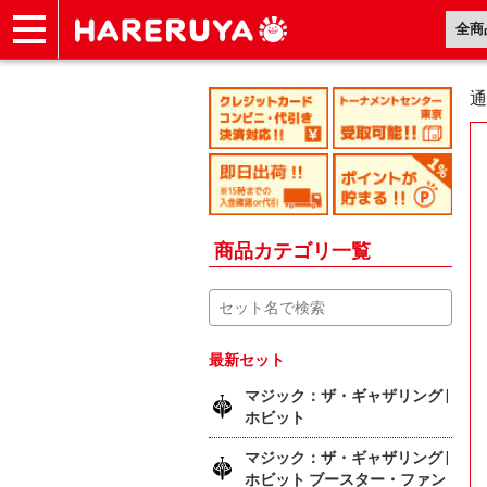
ショップ
買取
記事
デッキ検索
デッキ構築
選手一覧
店舗一覧
イベント
ヘルプ
お問い合わせ
通
商品カテゴリ一覧