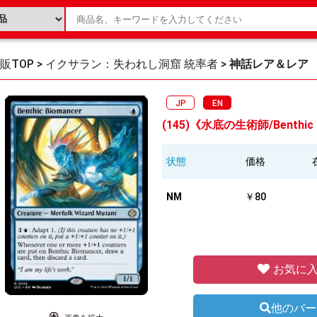
販TOP
>
イクサラン：失われし洞窟 統率者
>
神話レア＆レア
JP
EN
(145)《水底の生術師/Benthic B
状態
価格
NM
￥80
お気に入
他のバー