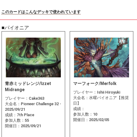
このカードはこんなデッキで使われています
■パイオニア
青赤ミッドレンジ/Izzet
マーフォーク/Merfolk
Midrange
プレイヤー：
Ishii Hiroyuki
大会名：
水曜パイオニア【推奨
プレイヤー：
Cake363
日】
大会名：
Pioneer Challenge 32 -
成績：
2025/09/21
参加人数：
10
成績：
7th Place
開催日：
2025/02/05
参加人数：
55
開催日：
2025/09/21