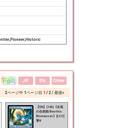
tier,Pioneer,Historic
2
ページ中
1
ページ目
1
2
最後»
【EN】(145)《水底
の生術師/Benthic
Biomancer》[LCC]
青R