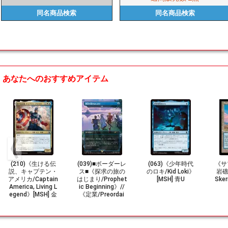
同名商品
検索
同名商品
検索
あなたへのおすすめアイテム
(210)《生ける伝
(039)■ボーダーレ
(063)《少年時代
《サ
説、キャプテン・
ス■《探求の旅の
のロキ/Kid Loki》
岩礁/
アメリカ/Captain
はじまり/Prophet
[MSH] 青U
Ske
America, Living L
ic Beginning》//
egend》[MSH] 金
《定業/Preordai
U
n》(ストアチャン
ピオンシップ)[SC
H] 青