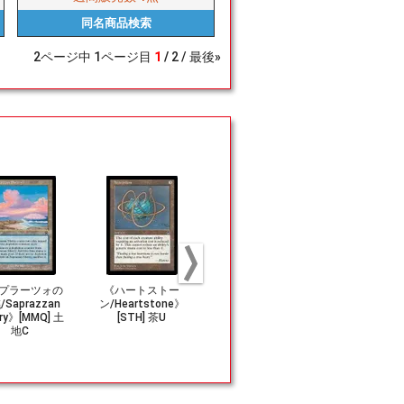
同名商品
検索
2
ページ中
1
ページ目
1
2
最後»
プラーツォの
《ハートストー
《市長の笏/Magis
《荒廃の工作員
Saprazzan
ン/Heartstone》
trate's Scepter》
ighted Age
rry》[MMQ] 土
[STH] 茶U
[M19] 茶R
PH] 青C
地C