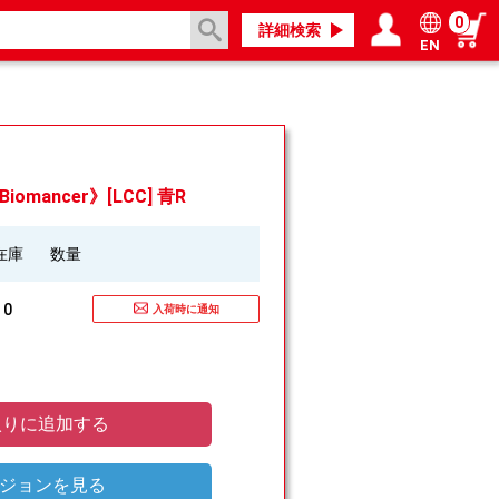
0
詳細検索
EN
ログイン／会員登録
マイページ
iomancer》[LCC] 青R
在庫
数量
0
入荷時に通知
りに追加する
ジョンを見る