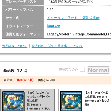
フレーバーテキスト
「私自身が私の一生の功績だ。」
パワー・タフネス
1 / 1
セット名
イクサラン：失われし洞窟 統率者
イラストレーター
Daarken
使用可能フォーマット
Legacy,Modern,Vintage,Commander,Fron
商品画像について
返品特約に関する重要事項について
12
商品数:
点
表示順：
価格(安い順)
・
価格(高い順)
【JP】(032)■プロ
【JP】(145)《水底
モスタンプ付■《水
の生術師/Benthic
底の生術
Biomancer》[LCC]
師/Benthic
青R
Biomancer》[Pス