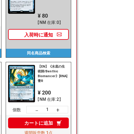
¥ 80
【NM 在庫:0】
入荷時に
通知
同名商品
検索
【EN】《水底の生
術師/Benthic
Biomancer》[RNA]
青R
¥ 200
【NM 在庫:2】
+
－
個数
カートに
追加
週間販売数
1点