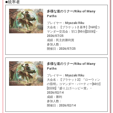
■統率者
多様な道のリクー/Riku of Many
Paths
プレイヤー：
Miyazaki Riku
大会名：
【ブラケット2 基準】[16時]コ
マンダー交流会：甘口 [50分][2回戦] -
2026/07/25
成績：
民主的勝利賞
参加人数：
開催日：
2026/07/25
多様な道のリクー/Riku of Many
Paths
プレイヤー：
Miyazaki Riku
大会名：
【ブラケット2】『ローウィン
の昏明』コマンダー・パーティー[60分]
[2回戦]『盛り上げハッピー賞』 -
2026/02/14
成績：
勝利
参加人数：
開催日：
2026/02/14