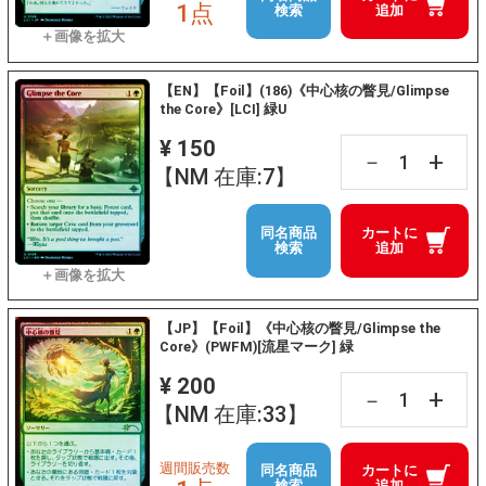
1点
検索
追加
【EN】【Foil】(186)《中心核の瞥見/Glimpse
the Core》[LCI] 緑U
¥ 150
+
－
【NM 在庫:7】
同名商品
カートに
検索
追加
【JP】【Foil】《中心核の瞥見/Glimpse the
Core》(PWFM)[流星マーク] 緑
¥ 200
+
－
【NM 在庫:33】
週間販売数
同名商品
カートに
検索
追加