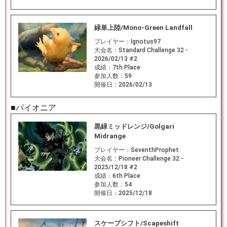
緑単上陸/Mono-Green Landfall
プレイヤー：
Ignotus97
大会名：
Standard Challenge 32 -
2026/02/13 #2
成績：
7th Place
参加人数：
59
開催日：
2026/02/13
■パイオニア
黒緑ミッドレンジ/Golgari
Midrange
プレイヤー：
SeventhProphet
大会名：
Pioneer Challenge 32 -
2025/12/18 #2
成績：
6th Place
参加人数：
54
開催日：
2025/12/18
スケープシフト/Scapeshift