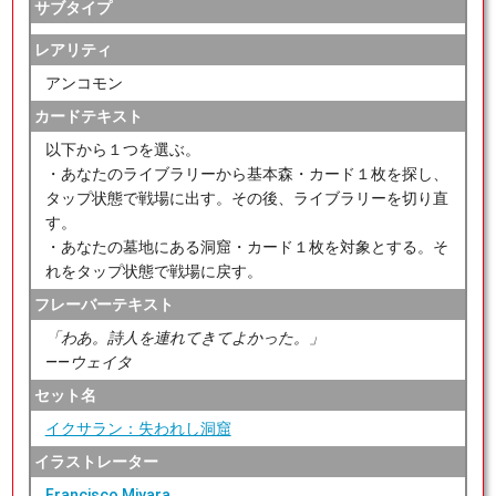
サブタイプ
レアリティ
アンコモン
カードテキスト
以下から１つを選ぶ。
・あなたのライブラリーから基本森・カード１枚を探し、
タップ状態で戦場に出す。その後、ライブラリーを切り直
す。
・あなたの墓地にある洞窟・カード１枚を対象とする。そ
れをタップ状態で戦場に戻す。
フレーバーテキスト
「わあ。詩人を連れてきてよかった。」
――ウェイタ
セット名
イクサラン：失われし洞窟
イラストレーター
Francisco Miyara