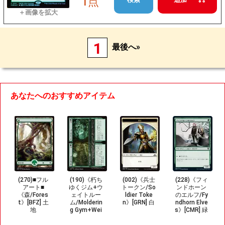
1点
1
最後へ»
あなたへのおすすめアイテム
(270)■フル
(190)《朽ち
(002)《兵士
(228)《フィ
アート■
ゆくジム+ウ
トークン/So
ンドホーン
《森/Fores
ェイトルー
ldier Toke
のエルフ/Fy
t》[BFZ] 土
ム/Molderin
n》[GRN] 白
ndhorn Elve
地
g Gym+Wei
s》[CMR] 緑
ght Room》
C