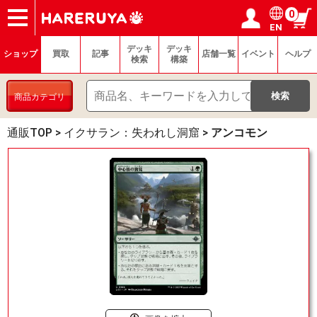
0
EN
ショップ
買取
記事
デッキ検索
デッキ構築
選手一覧
店舗一覧
イベント
ヘルプ
お問い合わせ
ログイン／会員登録
マイページ
デッキ
デッキ
ショップ
買取
記事
店舗一覧
イベント
ヘルプ
検索
構築
商品カテゴリ
通販TOP
>
イクサラン：失われし洞窟
>
アンコモン