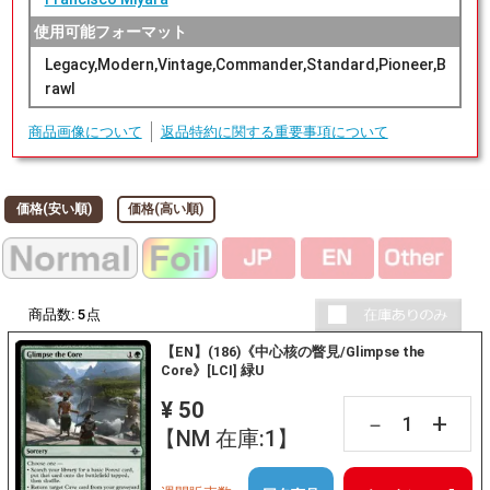
使用可能フォーマット
Legacy,Modern,Vintage,Commander,Standard,Pioneer,B
rawl
商品画像について
返品特約に関する重要事項について
価格(安い順)
価格(高い順)
商品数:
5
点
【EN】(186)《中心核の瞥見/Glimpse the
Core》[LCI] 緑U
¥ 50
+
－
【NM 在庫:1】