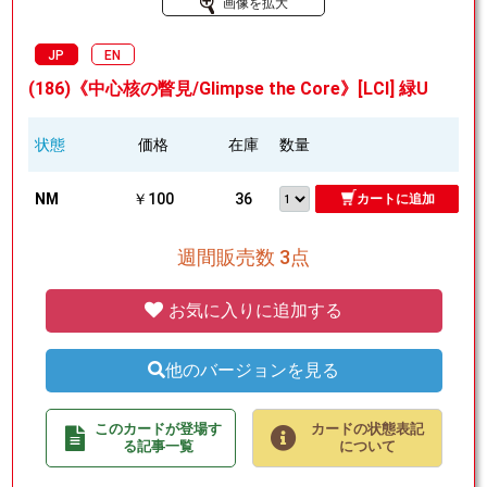
画像を拡大
JP
EN
(186)《中心核の瞥見/Glimpse the Core》[LCI] 緑U
状態
価格
在庫
数量
NM
￥100
36
カートに追加
週間販売数 3点
お気に入りに追加する
他のバージョンを見る
このカードが登場す
カードの状態表記
る記事一覧
について