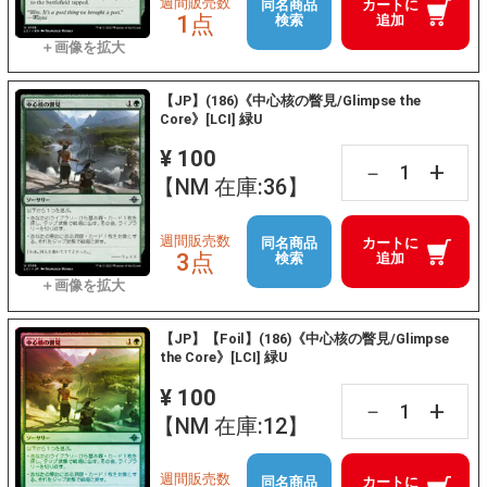
週間販売数
同名商品
カートに
1点
検索
追加
【JP】(186)《中心核の瞥見/Glimpse the
Core》[LCI] 緑U
¥ 100
+
－
【NM 在庫:36】
週間販売数
同名商品
カートに
3点
検索
追加
【JP】【Foil】(186)《中心核の瞥見/Glimpse
the Core》[LCI] 緑U
¥ 100
+
－
【NM 在庫:12】
週間販売数
同名商品
カートに