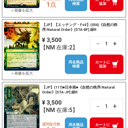
1点
検索
追加
【JP】【エッチング・Foil】(054)《自然の秩
序/Natural Order》[STA-BF] 緑R
¥ 3,500
+
－
【NM 在庫:2】
同名商品
カートに
検索
追加
【JP】(117)■日本画■《自然の秩序/Natural
Order》[STA-JP] 緑R
¥ 3,500
+
－
【NM 在庫:5】
週間販売数
同名商品
カートに