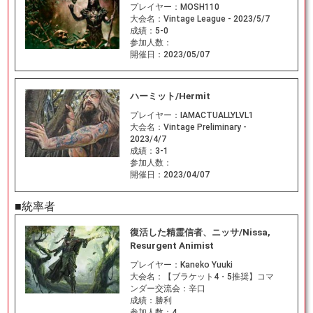
プレイヤー：
MOSH110
大会名：
Vintage League - 2023/5/7
成績：
5-0
参加人数：
開催日：
2023/05/07
ハーミット/Hermit
プレイヤー：
IAMACTUALLYLVL1
大会名：
Vintage Preliminary -
2023/4/7
成績：
3-1
参加人数：
開催日：
2023/04/07
■統率者
復活した精霊信者、ニッサ/Nissa,
Resurgent Animist
プレイヤー：
Kaneko Yuuki
大会名：
【ブラケット4・5推奨】コマ
ンダー交流会：辛口
成績：
勝利
参加人数：
4