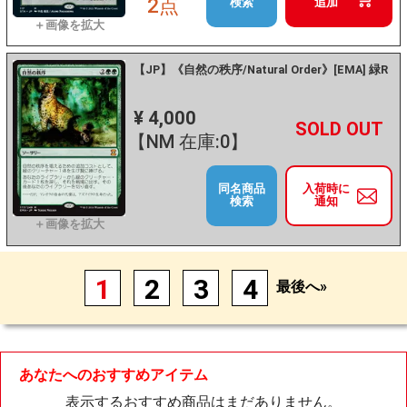
2点
検索
追加
【JP】《自然の秩序/Natural Order》[EMA] 緑R
¥ 4,000
+
－
【NM 在庫:0】
同名商品
入荷時に
検索
通知
1
2
3
4
最後へ»
あなたへのおすすめアイテム
表示するおすすめ商品はまだありません。