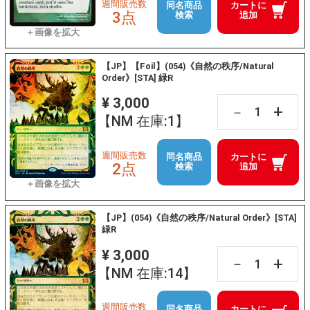
週間販売数
同名商品
カートに
3点
検索
追加
【JP】【Foil】(054)《自然の秩序/Natural
Order》[STA] 緑R
¥ 3,000
+
－
【NM 在庫:1】
週間販売数
同名商品
カートに
2点
検索
追加
【JP】(054)《自然の秩序/Natural Order》[STA]
緑R
¥ 3,000
+
－
【NM 在庫:14】
週間販売数
同名商品
カートに