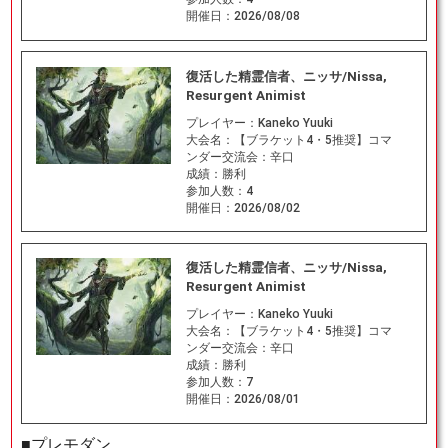
開催日：
2026/08/08
復活した精霊信者、ニッサ/Nissa,
Resurgent Animist
プレイヤー：
Kaneko Yuuki
大会名：
【ブラケット4・5推奨】コマ
ンダー交流会：辛口
成績：
勝利
参加人数：
4
開催日：
2026/08/02
復活した精霊信者、ニッサ/Nissa,
Resurgent Animist
プレイヤー：
Kaneko Yuuki
大会名：
【ブラケット4・5推奨】コマ
ンダー交流会：辛口
成績：
勝利
参加人数：
7
開催日：
2026/08/01
■プレモダン