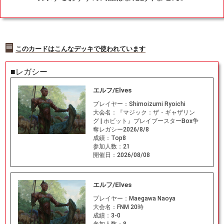
このカードはこんなデッキで使われています
■レガシー
エルフ/Elves
プレイヤー：
Shimoizumi Ryoichi
大会名：
『マジック：ザ・ギャザリン
グ | ホビット』プレイブースターBox争
奪レガシー2026/8/8
成績：
Top8
参加人数：
21
開催日：
2026/08/08
エルフ/Elves
プレイヤー：
Maegawa Naoya
大会名：
FNM 20時
成績：
3-0