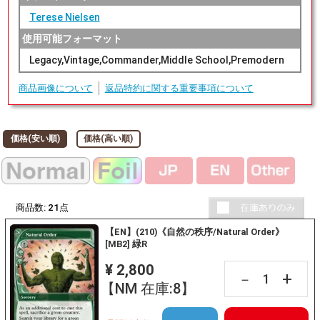
Terese Nielsen
使用可能フォーマット
Legacy,Vintage,Commander,Middle School,Premodern
商品画像について
返品特約に関する重要事項について
価格(安い順)
価格(高い順)
商品数:
21
点
【EN】(210)《自然の秩序/Natural Order》
[MB2] 緑R
¥ 2,800
+
－
【NM 在庫:8】