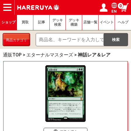
0
EN
ショップ
買取
記事
デッキ検索
デッキ構築
選手一覧
店舗一覧
イベント
ヘルプ
お問い合わせ
ログイン／会員登録
マイページ
デッキ
デッキ
ショップ
買取
記事
店舗一覧
イベント
ヘルプ
検索
構築
商品カテゴリ
通販TOP
>
エターナルマスターズ
>
神話レア＆レア