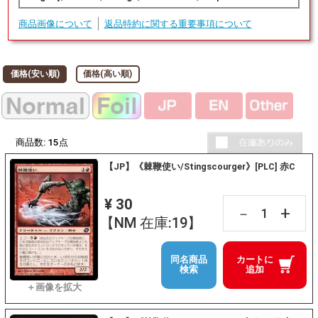
商品画像について
返品特約に関する重要事項について
価格(安い順)
価格(高い順)
商品数:
15
点
【JP】《棘鞭使い/Stingscourger》[PLC] 赤C
¥ 30
+
－
【NM 在庫:19】
同名商品
カートに
検索
追加