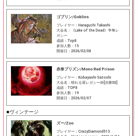
ゴブリン/Goblins
プレイヤー：
Haraguchi Takashi
大会名：
《Lake of the Dead》争奪レ
ガシー
成績：
Top8
参加人数：
15
開催日：
2026/02/08
赤単プリズン/Mono Red Prison
プレイヤー：
Kobayashi Satoshi
大会名：
晴れる屋レガシー杯[決勝SE]
成績：
TOP8
参加人数：
19
開催日：
2026/02/07
■ヴィンテージ
ズー/Zoo
プレイヤー：
CrazyDiamond513