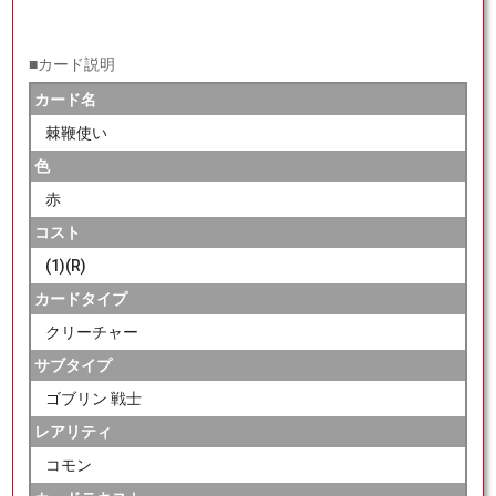
■カード説明
カード名
棘鞭使い
色
赤
コスト
(1)(R)
カードタイプ
クリーチャー
サブタイプ
ゴブリン 戦士
レアリティ
コモン