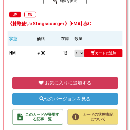
画像を拡大
JP
EN
《棘鞭使い/Stingscourger》[EMA] 赤C
状態
価格
在庫
数量
NM
￥30
12
カートに追加
お気に入りに追加する
他のバージョンを見る
このカードが登場す
カードの状態表記
る記事一覧
について