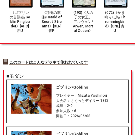
《ゴブリン
《秘滝の軍
(193)《人の
(072)《かき
の首謀者/Go
使/Herald of
子の女王、
鳴らし鳥/Th
blin Ringlea
Secret Stre
アルウェン/
rummingbir
der》[APC]
ams》[XLN]
Arwen, Mort
d》[ONE] 青
赤U
青R
al Queen》
U
[LTR] 金R
このカードはこんなデッキで使われています
■モダン
ゴブリン/Goblins
プレイヤー：
Mizuta Yoshinori
大会名：
さくっとデイリー 18時
成績：
2-0
参加人数：
6
開催日：
2026/06/08
ゴブリン/Goblins