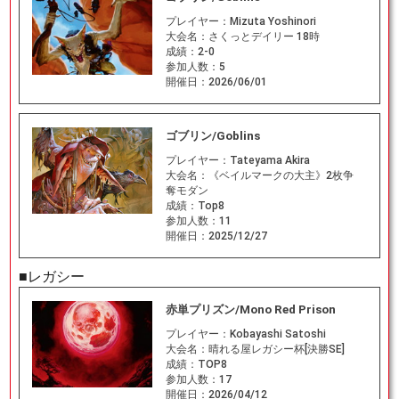
プレイヤー：
Mizuta Yoshinori
大会名：
さくっとデイリー 18時
成績：
2-0
参加人数：
5
開催日：
2026/06/01
ゴブリン/Goblins
プレイヤー：
Tateyama Akira
大会名：
《ベイルマークの大主》2枚争
奪モダン
成績：
Top8
参加人数：
11
開催日：
2025/12/27
■レガシー
赤単プリズン/Mono Red Prison
プレイヤー：
Kobayashi Satoshi
大会名：
晴れる屋レガシー杯[決勝SE]
成績：
TOP8
参加人数：
17
開催日：
2026/04/12