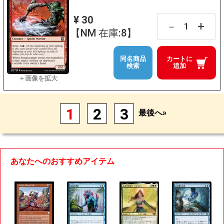
¥ 30
+
－
【NM 在庫:8】
同名商品
カートに
検索
追加
1
2
3
最後へ»
あなたへのおすすめアイテム