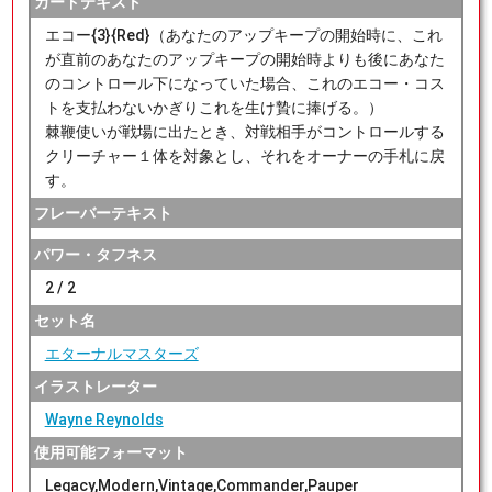
カードテキスト
エコー{3}{Red}（あなたのアップキープの開始時に、これ
が直前のあなたのアップキープの開始時よりも後にあなた
のコントロール下になっていた場合、これのエコー・コス
トを支払わないかぎりこれを生け贄に捧げる。）
棘鞭使いが戦場に出たとき、対戦相手がコントロールする
クリーチャー１体を対象とし、それをオーナーの手札に戻
す。
フレーバーテキスト
パワー・タフネス
2 / 2
セット名
エターナルマスターズ
イラストレーター
Wayne Reynolds
使用可能フォーマット
Legacy,Modern,Vintage,Commander,Pauper