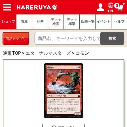
0
EN
ショップ
買取
記事
デッキ検索
デッキ構築
選手一覧
店舗一覧
イベント
ヘルプ
お問い合わせ
ログイン／会員登録
マイページ
デッキ
デッキ
ショップ
買取
記事
店舗一覧
イベント
ヘルプ
検索
構築
商品カテゴリ
通販TOP
>
エターナルマスターズ
>
コモン