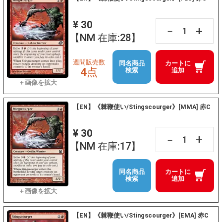
¥ 30
+
－
【NM 在庫:28】
週間販売数
同名商品
カートに
4点
検索
追加
【EN】《棘鞭使い/Stingscourger》[MMA] 赤C
¥ 30
+
－
【NM 在庫:17】
同名商品
カートに
検索
追加
【EN】《棘鞭使い/Stingscourger》[EMA] 赤C