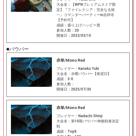
大会名：
【WPNプレミアムストア限
定】『ファイレクシア：完全なる統
一』コマンダーパーティーin吉祥寺
【予約可】
成績：
盛り上げハッピー賞
参加人数：
20
開催日：
2023/03/10
■パウパー
赤単/Mono Red
プレイヤー：
Kaneko Yuki
大会名：
水曜パウパー【推奨日】
成績：
3-0
参加人数：
開催日：
2025/07/30
赤単/Mono Red
プレイヤー：
Nadachi Shinji
大会名：
第10期パウパー神挑戦者決定
戦
成績：
Top8