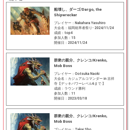
船壊し、ダーゴ/Dargo, the
Shipwrecker
プレイヤー：
Nakahara Yasuhiro
大会名：
福岡統率者祭り- 2024/11/24
成績：
top4
参加人数：
15
開催日：
2024/11/24
群衆の親分、クレンコ/Krenko,
Mob Boss
プレイヤー：
Ootsuka Naoki
大会名：
カジュアルコマンダー in 吉祥
寺【デッキパワーレベル6まで 】
成績：
ラウンド勝利
参加人数：
11
開催日：
2023/03/18
群衆の親分、クレンコ/Krenko,
Mob Boss
プレイヤー：
Takai Sho