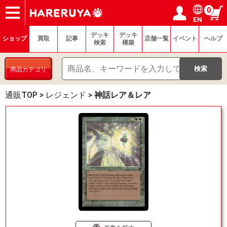
0
EN
ショップ
買取
記事
デッキ検索
デッキ構築
選手一覧
店舗一覧
イベント
ヘルプ
お問い合わせ
ログイン／会員登録
マイページ
デッキ
デッキ
ショップ
買取
記事
店舗一覧
イベント
ヘルプ
検索
構築
商品カテゴリ
通販TOP
>
レジェンド
>
神話レア＆レア