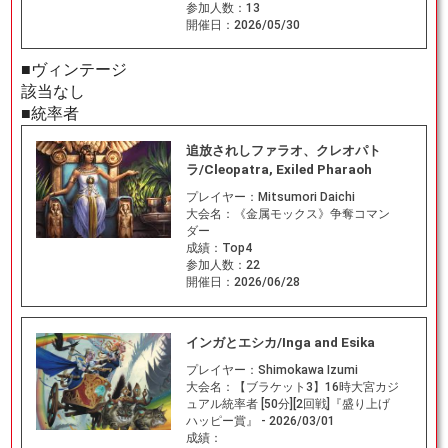
参加人数：
13
開催日：
2026/05/30
■ヴィンテージ
該当なし
■統率者
追放されしファラオ、クレオパト
ラ/Cleopatra, Exiled Pharaoh
プレイヤー：
Mitsumori Daichi
大会名：
《金属モックス》争奪コマン
ダー
成績：
Top4
参加人数：
22
開催日：
2026/06/28
インガとエシカ/Inga and Esika
プレイヤー：
Shimokawa Izumi
大会名：
【ブラケット3】16時大宮カジ
ュアル統率者 [50分][2回戦]『盛り上げ
ハッピー賞』 - 2026/03/01
成績：