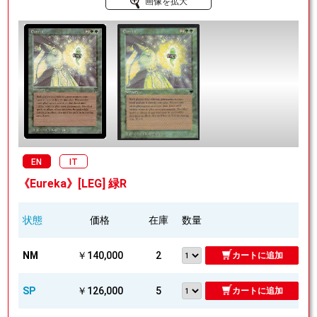
画像を拡大
EN
IT
《Eureka》[LEG] 緑R
状態
価格
在庫
数量
NM
￥140,000
2
カートに追加
SP
￥126,000
5
カートに追加