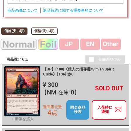
商品画像について
返品特約に関する重要事項について
価格(安い順)
価格(高い順)
商品数:
16
点
【JP】(190)《猿人の指導霊/Simian Spirit
Guide》[TSR] 赤C
¥ 300
+
－
【NM 在庫:0】
週間販売数
同名商品
入荷時に
4点
検索
通知