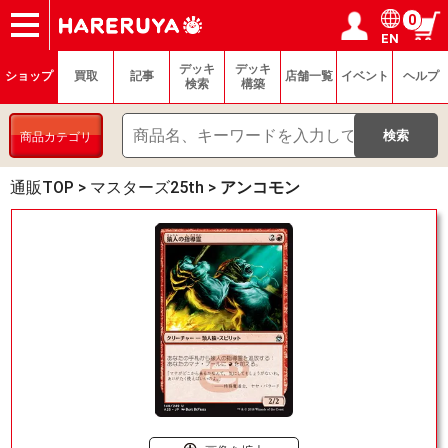
0
EN
ショップ
買取
記事
デッキ検索
デッキ構築
選手一覧
店舗一覧
イベント
ヘルプ
お問い合わせ
ログイン／会員登録
マイページ
デッキ
デッキ
ショップ
買取
記事
店舗一覧
イベント
ヘルプ
検索
構築
商品カテゴリ
通販TOP
>
マスターズ25th
>
アンコモン