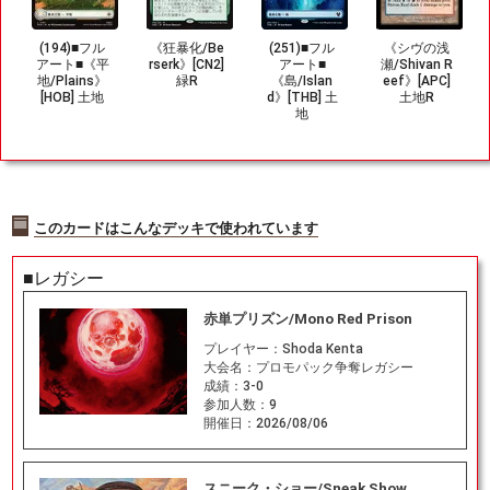
(194)■フル
《狂暴化/Be
(251)■フル
《シヴの浅
アート■《平
rserk》[CN2]
アート■
瀬/Shivan R
地/Plains》
緑R
《島/Islan
eef》[APC]
[HOB] 土地
d》[THB] 土
土地R
地
このカードはこんなデッキで使われています
■レガシー
赤単プリズン/Mono Red Prison
プレイヤー：
Shoda Kenta
大会名：
プロモパック争奪レガシー
成績：
3-0
参加人数：
9
開催日：
2026/08/06
スニーク・ショー/Sneak Show