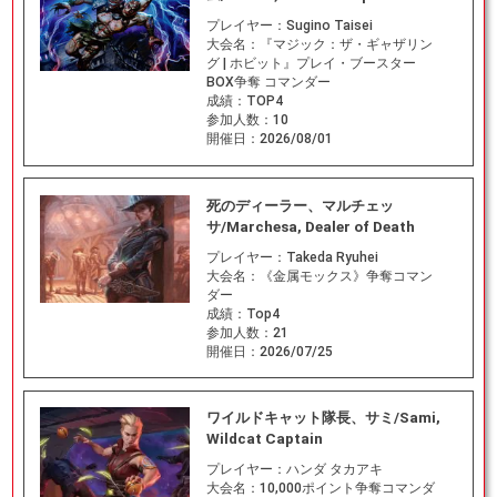
プレイヤー：
Sugino Taisei
大会名：
『マジック：ザ・ギャザリン
グ | ホビット』プレイ・ブースター
BOX争奪 コマンダー
成績：
TOP4
参加人数：
10
開催日：
2026/08/01
死のディーラー、マルチェッ
サ/Marchesa, Dealer of Death
プレイヤー：
Takeda Ryuhei
大会名：
《金属モックス》争奪コマン
ダー
成績：
Top4
参加人数：
21
開催日：
2026/07/25
ワイルドキャット隊長、サミ/Sami,
Wildcat Captain
プレイヤー：
ハンダ タカアキ
大会名：
10,000ポイント争奪コマンダ