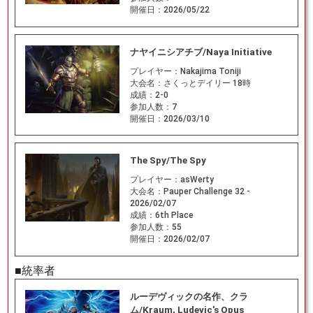
開催日：
2026/05/22
ナヤイニシアチブ/Naya Initiative
プレイヤー：
Nakajima Toniji
大会名：
さくっとデイリー 18時
成績：
2-0
参加人数：
7
開催日：
2026/03/10
The Spy/The Spy
プレイヤー：
asWerty
大会名：
Pauper Challenge 32 -
2026/02/07
成績：
6th Place
参加人数：
55
開催日：
2026/02/07
■統率者
ルーデヴィックの名作、クラ
ム/Kraum, Ludevic's Opus