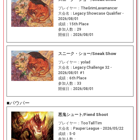
プレイヤー：
TheGrimLavamancer
大会名：
Legacy Showcase Qualifier -
2026/08/01
成績：
15th Place
参加人数：
29
開催日：
2026/08/01
スニーク・ショー/Sneak Show
プレイヤー：
yolad
大会名：
Legacy Challenge 32 -
2026/08/01 #1
成績：
6th Place
参加人数：
33
開催日：
2026/08/01
■パウパー
悪鬼シュート/Fiend Shoot
プレイヤー：
TooTallTim
大会名：
Pauper League - 2026/05/22
成績：
5-0
参加人数：