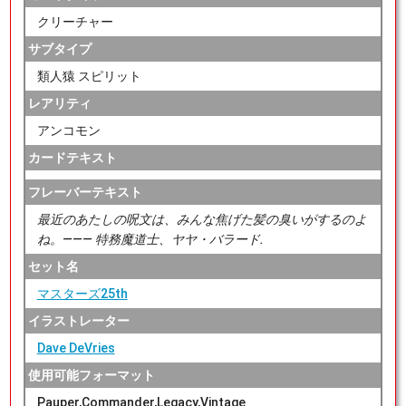
クリーチャー
サブタイプ
類人猿 スピリット
レアリティ
アンコモン
カードテキスト
フレーバーテキスト
最近のあたしの呪文は、みんな焦げた髪の臭いがするのよ
ね。――― 特務魔道士、ヤヤ・バラード.
セット名
マスターズ25th
イラストレーター
Dave DeVries
使用可能フォーマット
Pauper,Commander,Legacy,Vintage