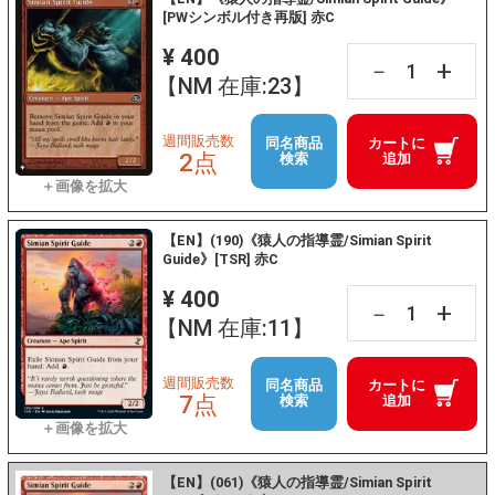
[PWシンボル付き再版] 赤C
¥ 400
+
－
【NM 在庫:23】
週間販売数
同名商品
カートに
2点
検索
追加
【EN】(190)《猿人の指導霊/Simian Spirit
Guide》[TSR] 赤C
¥ 400
+
－
【NM 在庫:11】
週間販売数
同名商品
カートに
7点
検索
追加
【EN】(061)《猿人の指導霊/Simian Spirit