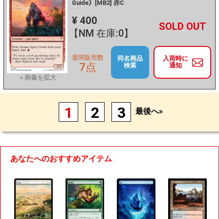
Guide》[MB2] 赤C
¥ 400
+
－
【NM 在庫:0】
週間販売数
同名商品
入荷時に
7点
検索
通知
1
2
3
最後へ»
あなたへのおすすめアイテム