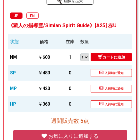
画像を拡大
JP
EN
《猿人の指導霊/Simian Spirit Guide》[A25] 赤U
状態
価格
在庫
数量
NM
￥600
1
カートに追加
SP
￥480
0
入荷時に通知
MP
￥420
0
入荷時に通知
HP
￥360
0
入荷時に通知
週間販売数 5点
お気に入りに追加する