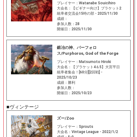
プレイヤー：
Watanabe Souicihiro
大会名：
【ビギナー向け】ブラケット2
統率者交流会15時の部 - 2025/11/30
成績：
参加人数：
28
開催日：
2025/11/30
鍛冶の神、パーフォロ
ス/Purphoros, God of the Forge
プレイヤー：
Matsumoto Hiroki
大会名：
【ブラケット4＆5】大宮平日
統率者集会！[60分][2回戦] -
2025/10/23
成績：
勝利
参加人数：
開催日：
2025/10/23
■ヴィンテージ
ズー/Zoo
プレイヤー：
Sprouts
大会名：
Vintage League - 2022/1/2
成績：
5-0