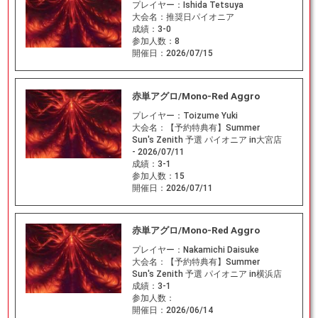
プレイヤー：
Ishida Tetsuya
大会名：
推奨日パイオニア
成績：
3-0
参加人数：
8
開催日：
2026/07/15
赤単アグロ/Mono-Red Aggro
プレイヤー：
Toizume Yuki
大会名：
【予約特典有】Summer
Sun's Zenith 予選 パイオニア in大宮店
- 2026/07/11
成績：
3-1
参加人数：
15
開催日：
2026/07/11
赤単アグロ/Mono-Red Aggro
プレイヤー：
Nakamichi Daisuke
大会名：
【予約特典有】Summer
Sun's Zenith 予選 パイオニア in横浜店
成績：
3-1
参加人数：
開催日：
2026/06/14