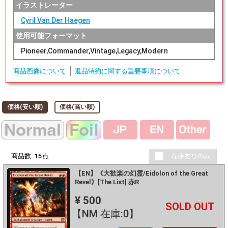
イラストレーター
Cyril Van Der Haegen
使用可能フォーマット
Pioneer,Commander,Vintage,Legacy,Modern
商品画像について
返品特約に関する重要事項について
価格(安い順)
価格(高い順)
商品数:
15
点
【EN】《大歓楽の幻霊/Eidolon of the Great
Revel》[The List] 赤R
¥ 500
+
－
【NM 在庫:0】