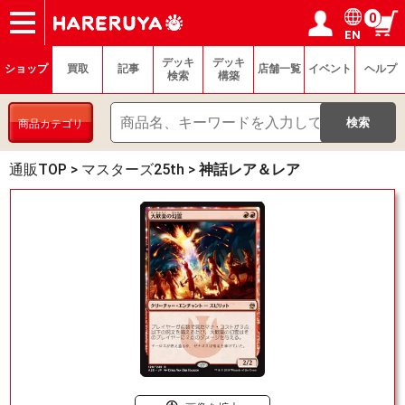
0
EN
ショップ
買取
記事
デッキ検索
デッキ構築
選手一覧
店舗一覧
イベント
ヘルプ
お問い合わせ
ログイン／会員登録
マイページ
デッキ
デッキ
ショップ
買取
記事
店舗一覧
イベント
ヘルプ
検索
構築
商品カテゴリ
通販TOP
>
マスターズ25th
>
神話レア＆レア