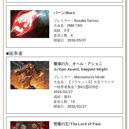
バーン/Burn
プレイヤー：
Kusaka Satoru
大会名：
FNM 19時
成績：
3-0
参加人数：
6
開催日：
2026/05/01
■統率者
最深の力、オヘル・アショニ
ル/Ojer Axonil, Deepest Might
プレイヤー：
Matsumoto Hiroki
大会名：
【ブラケット3】大宮フライデ
ー統率者集会！[60分][2回戦] -
2026/02/27
成績：
勝利
参加人数：
10
開催日：
2026/02/27
苦痛の王/The Lord of Pain