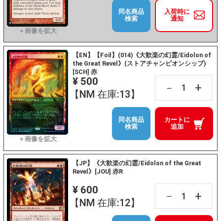
同名商品
入荷時に
検索
通知
【EN】【Foil】(014)《大歓楽の幻霊/Eidolon of
the Great Revel》(ストアチャンピオンシップ)
[SCH] 赤
¥ 500
+
－
【NM 在庫:13】
同名商品
カートに
検索
追加
【JP】《大歓楽の幻霊/Eidolon of the Great
Revel》[JOU] 赤R
¥ 600
+
－
【NM 在庫:12】