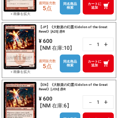
週間販売数
同名商品
カートに
5点
検索
追加
【JP】《大歓楽の幻霊/Eidolon of the Great
Revel》[A25] 赤R
¥ 600
+
－
【NM 在庫:10】
週間販売数
同名商品
カートに
5点
検索
追加
【EN】《大歓楽の幻霊/Eidolon of the Great
Revel》[JOU] 赤R
¥ 600
+
－
【NM 在庫:6】