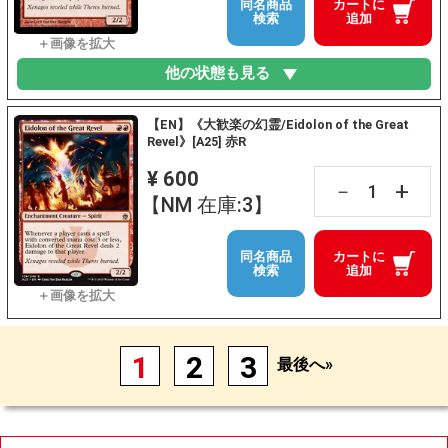
同名商品
カートに
検索
追加
他の状態も見る
【EN】《大歓楽の幻霊/Eidolon of the Great
Revel》[A25] 赤R
¥ 600
+
－
【NM 在庫:3】
同名商品
カートに
検索
追加
1
2
3
最後へ»