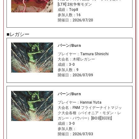
[LTR] 2枚争奪モダン
成績：
Top8
参加人数：
16
開催日：
2026/07/20
■レガシー
バーン/Burn
プレイヤー：
Tamura Shinichi
大会名：
木曜レガシー
成績：
3-0
参加人数：
9
開催日：
2026/07/09
バーン/Burn
プレイヤー：
Hannai Yuta
大会名：
FNM フライデーナイトマジッ
ク大会各種（パイオニア・モダン・レ
ガシー・パウパー）[BO3][3回戦]
成績：
3-0
参加人数：
開催日：
2026/07/03