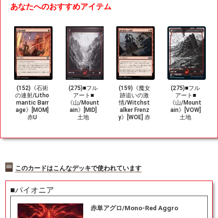
あなたへのおすすめアイテム
(152)《石術
(275)■フル
(159)《魔女
(275)■フル
の連射/Litho
アート■
跡追いの激
アート■
mantic Barr
《山/Mount
情/Witchst
《山/Mount
age》[MOM]
ain》[MID]
alker Frenz
ain》[VOW]
赤U
土地
y》[WOE] 赤
土地
U
このカードはこんなデッキで使われています
■パイオニア
赤単アグロ/Mono-Red Aggro