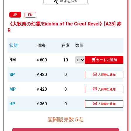
画像を拡大
JP
EN
《大歓楽の幻霊/Eidolon of the Great Revel》[A25] 赤
R
状態
価格
在庫
数量
NM
￥600
10
カートに追加
SP
￥480
0
入荷時に通知
MP
￥420
0
入荷時に通知
HP
￥360
0
入荷時に通知
週間販売数 5点