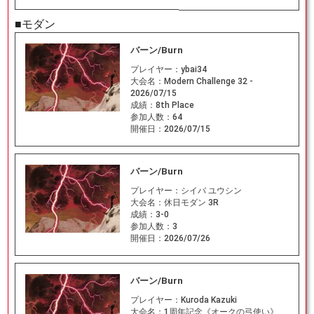
■モダン
バーン/Burn
プレイヤー：
ybai34
大会名：
Modern Challenge 32 -
2026/07/15
成績：
8th Place
参加人数：
64
開催日：
2026/07/15
バーン/Burn
プレイヤー：
シイバ ユウシン
大会名：
休日モダン 3R
成績：
3-0
参加人数：
3
開催日：
2026/07/26
バーン/Burn
プレイヤー：
Kuroda Kazuki
大会名：
1周年記念《オークの弓使い》