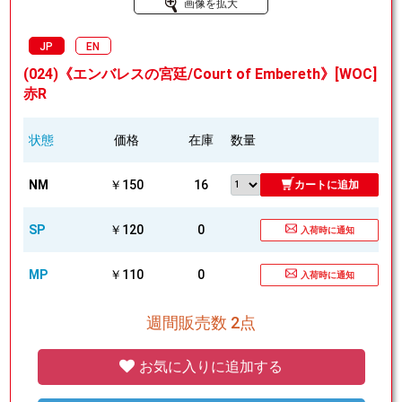
画像を拡大
JP
EN
(024)《エンバレスの宮廷/Court of Embereth》[WOC]
赤R
状態
価格
在庫
数量
NM
￥150
16
カートに追加
SP
￥120
0
入荷時に通知
MP
￥110
0
入荷時に通知
週間販売数 2点
お気に入りに追加する