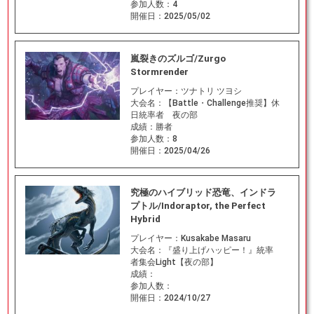
参加人数：
4
開催日：
2025/05/02
嵐裂きのズルゴ/Zurgo
Stormrender
プレイヤー：
ツナトリ ツヨシ
大会名：
【Battle・Challenge推奨】休
日統率者 夜の部
成績：
勝者
参加人数：
8
開催日：
2025/04/26
究極のハイブリッド恐竜、インドラ
プトル/Indoraptor, the Perfect
Hybrid
プレイヤー：
Kusakabe Masaru
大会名：
『盛り上げハッピー！』統率
者集会Light【夜の部】
成績：
参加人数：
開催日：
2024/10/27