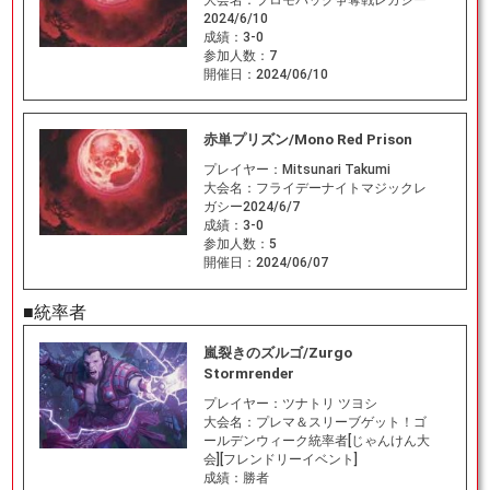
2024/6/10
成績：
3-0
参加人数：
7
開催日：
2024/06/10
赤単プリズン/Mono Red Prison
プレイヤー：
Mitsunari Takumi
大会名：
フライデーナイトマジックレ
ガシー2024/6/7
成績：
3-0
参加人数：
5
開催日：
2024/06/07
■統率者
嵐裂きのズルゴ/Zurgo
Stormrender
プレイヤー：
ツナトリ ツヨシ
大会名：
プレマ＆スリーブゲット！ゴ
ールデンウィーク統率者[じゃんけん大
会][フレンドリーイベント]
成績：
勝者