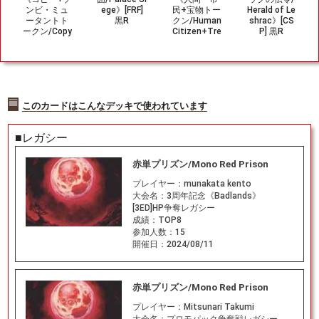
ンビ・ミュ
ege》[FRF]
民+宝物トー
Herald of Le
ータントト
黒R
クン/Human
shrac》[CS
ークン/Copy
Citizen+Tre
P] 黒R
+Zombie M
asure Toke
utant Toke
n》[SPM]
n》[PIP] 無/
金/茶
黒
このカードはこんなデッキで使われています
■レガシー
赤単プリズン/Mono Red Prison
プレイヤー：
munakata kento
大会名：
3周年記念《Badlands》
[3ED]HP争奪レガシー
成績：
TOP8
参加人数：
15
開催日：
2024/08/11
赤単プリズン/Mono Red Prison
プレイヤー：
Mitsunari Takumi
大会名：
プロモパック争奪戦レガシー