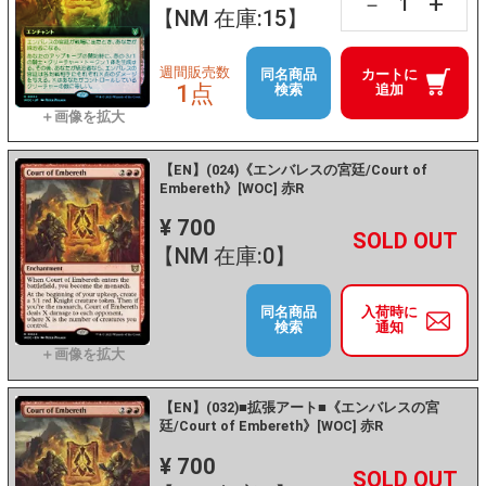
+
－
【NM 在庫:15】
週間販売数
同名商品
カートに
1点
検索
追加
【EN】(024)《エンバレスの宮廷/Court of
Embereth》[WOC] 赤R
¥ 700
+
－
【NM 在庫:0】
同名商品
入荷時に
検索
通知
【EN】(032)■拡張アート■《エンバレスの宮
廷/Court of Embereth》[WOC] 赤R
¥ 700
+
－