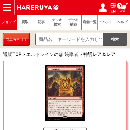
0
EN
ショップ
買取
記事
デッキ検索
デッキ構築
選手一覧
店舗一覧
イベント
ヘルプ
お問い合わせ
ログイン／会員登録
マイページ
デッキ
デッキ
ショップ
買取
記事
店舗一覧
イベント
ヘルプ
検索
構築
商品カテゴリ
通販TOP
>
エルドレインの森 統率者
>
神話レア＆レア