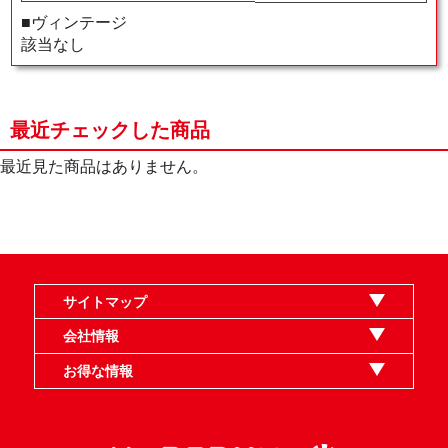
■ヴィンテージ
該当なし
最近チェックした商品
最近見た商品はありません。
サイトマップ
オンラインショップ
買取
記事
選手一覧
デッキ検索
デッキ構築
イベント・大会
店舗のご案内
お問い合わせ
ヘルプ
FAQ
会社情報
利用規約
スタッフ募集
特定商取引法表示
個人情報保護指針
企業情報
お得な情報
晴れる屋X
晴れる屋チャンネル
MTGプロフィールを作ろう
MTG統率者診断アシスタント
「イベント開催の手引き」請求フォーム