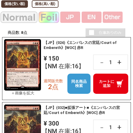
価格(安い順)
価格(高い順)
商品数:
8
点
【JP】(024)《エンバレスの宮廷/Court of
Embereth》[WOC] 赤R
¥ 150
+
－
【NM 在庫:16】
週間販売数
同名商品
カートに
2点
検索
追加
【JP】(032)■拡張アート■《エンバレスの宮
廷/Court of Embereth》[WOC] 赤R
¥ 300
+
－
【NM 在庫:16】