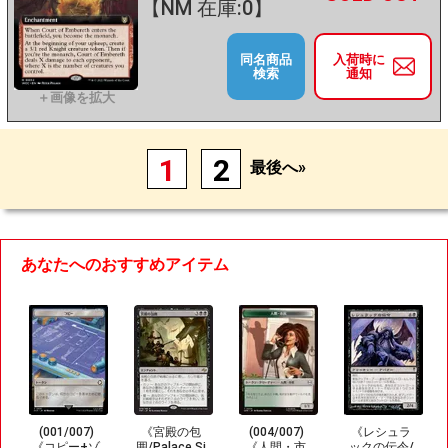
【NM 在庫:0】
同名商品
入荷時に
検索
通知
1
2
最後へ»
あなたへのおすすめアイテム
(001/007)
《宮殿の包
(004/007)
《レシュラ
《コピー+ゾ
囲/Palace Si
《人間・市
ックの伝令/