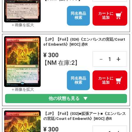
同名商品
カートに
検索
追加
【JP】【Foil】(024)《エンバレスの宮廷/Court
of Embereth》[WOC] 赤R
¥ 300
+
－
【NM 在庫:2】
同名商品
カートに
検索
追加
他の状態も見る
【JP】【Foil】(032)■拡張アート■《エンバレス
の宮廷/Court of Embereth》[WOC] 赤R
¥ 300