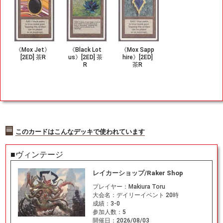
《Mox Jet》
《Black Lot
《Mox Sapp
[2ED] 茶R
us》[2ED] 茶
hire》[2ED]
R
茶R
このカードはこんなデッキで使われています
■ヴィンテージ
レイカーショップ/Raker Shop
プレイヤー：
Makiura Toru
大会名：
デイリーイベント 20時
成績：
3-0
参加人数：
5
開催日：
2026/08/03