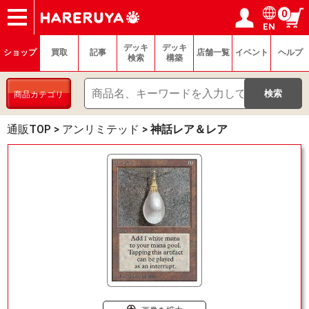
0
EN
ショップ
買取
記事
デッキ検索
デッキ構築
選手一覧
店舗一覧
イベント
ヘルプ
お問い合わせ
ログイン／会員登録
マイページ
デッキ
デッキ
ショップ
買取
記事
店舗一覧
イベント
ヘルプ
検索
構築
商品カテゴリ
通販TOP
>
アンリミテッド
>
神話レア＆レア