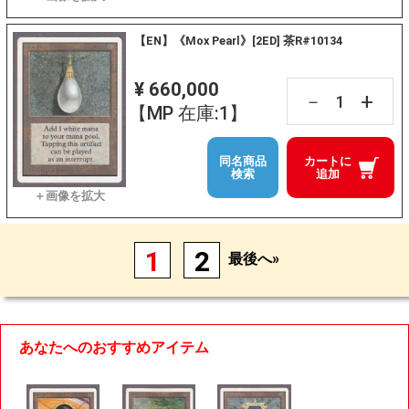
【EN】《Mox Pearl》[2ED] 茶R#10134
¥ 660,000
+
－
【MP 在庫:1】
同名商品
カートに
検索
追加
1
2
最後へ»
あなたへのおすすめアイテム