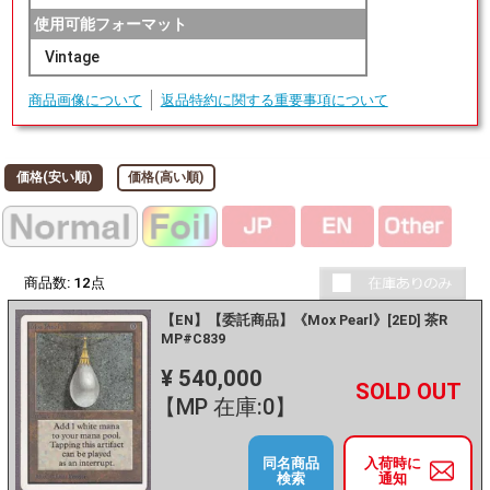
使用可能フォーマット
Vintage
商品画像について
返品特約に関する重要事項について
価格(安い順)
価格(高い順)
商品数:
12
点
【EN】【委託商品】《Mox Pearl》[2ED] 茶R
MP#C839
¥ 540,000
+
－
【MP 在庫:0】
同名商品
入荷時に
検索
通知