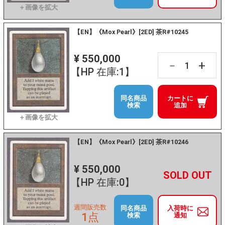
【EN】《Mox Pearl》[2ED] 茶R#10245
¥ 550,000
+
－
【HP 在庫:1】
同名商品
カートに
検索
追加
【EN】《Mox Pearl》[2ED] 茶R#10246
¥ 550,000
+
－
【HP 在庫:0】
週間販売数
同名商品
入荷時に
1点
検索
通知