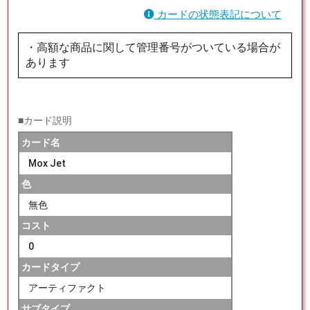
カードの状態表記について
・高額な商品に関して管理番号がついている場合が
あります
■カード説明
カード名
Mox Jet
色
無色
コスト
0
カードタイプ
アーティファクト
サブタイプ