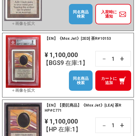
同名商品
入荷時に
検索
通知
【EN】《Mox Jet》[2ED] 茶R#10153
¥ 1,100,000
+
－
【BGS9 在庫:1】
同名商品
カートに
検索
追加
【EN】【委託商品】《Mox Jet》[LEA] 茶R
HP#C771
¥ 1,100,000
+
－
【HP 在庫:1】