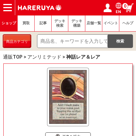
0
EN
ショップ
買取
記事
デッキ検索
デッキ構築
選手一覧
店舗一覧
イベント
ヘルプ
お問い合わせ
ログイン／会員登録
マイページ
デッキ
デッキ
ショップ
買取
記事
店舗一覧
イベント
ヘルプ
検索
構築
商品カテゴリ
通販TOP
>
アンリミテッド
>
神話レア＆レア