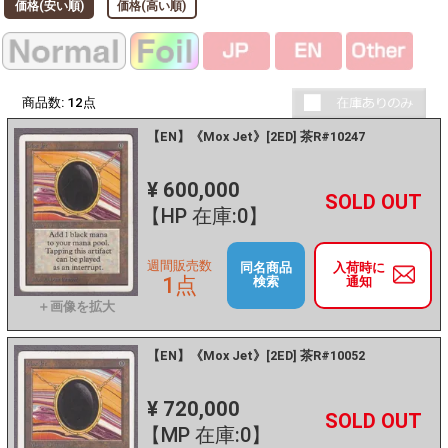
価格(安い順)
価格(高い順)
商品数:
12
点
【EN】《Mox Jet》[2ED] 茶R#10247
¥ 600,000
+
－
【HP 在庫:0】
週間販売数
同名商品
入荷時に
1点
検索
通知
【EN】《Mox Jet》[2ED] 茶R#10052
¥ 720,000
+
－
【MP 在庫:0】