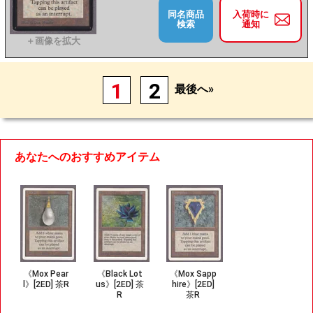
同名商品
入荷時に
検索
通知
1
2
最後へ»
あなたへのおすすめアイテム
《Mox Pear
《Black Lot
《Mox Sapp
l》[2ED] 茶R
us》[2ED] 茶
hire》[2ED]
R
茶R