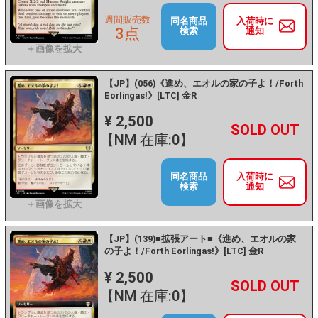
週間販売数
同名商品
入荷時に
3点
検索
通知
【JP】(056)《進め、エオルの家の子よ！/Forth
Eorlingas!》[LTC] 金R
¥ 2,500
+
－
【NM 在庫:0】
同名商品
入荷時に
検索
通知
【JP】(139)■拡張アート■《進め、エオルの家
の子よ！/Forth Eorlingas!》[LTC] 金R
¥ 2,500
+
－
【NM 在庫:0】