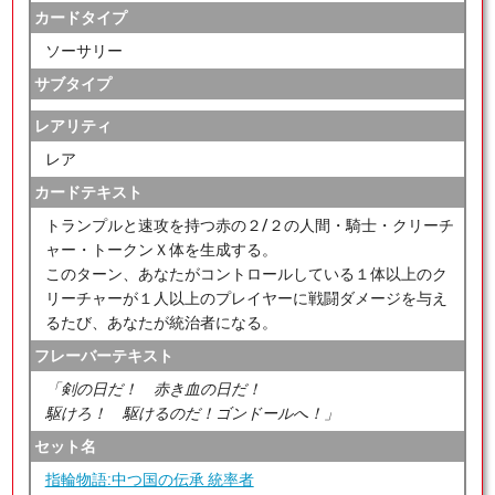
カードタイプ
ソーサリー
サブタイプ
レアリティ
レア
カードテキスト
トランプルと速攻を持つ赤の２/２の人間・騎士・クリーチ
ャー・トークンＸ体を生成する。
このターン、あなたがコントロールしている１体以上のク
リーチャーが１人以上のプレイヤーに戦闘ダメージを与え
るたび、あなたが統治者になる。
フレーバーテキスト
「剣の日だ！ 赤き血の日だ！
駆けろ！ 駆けるのだ！ゴンドールへ！」
セット名
指輪物語:中つ国の伝承 統率者