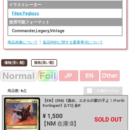
イラストレーター
Filipe Pagliuso
使用可能フォーマット
Commander,Legacy,Vintage
商品画像について
返品特約に関する重要事項について
価格(安い順)
価格(高い順)
商品数:
6
点
【EN】(056)《進め、エオルの家の子よ！/Forth
Eorlingas!》[LTC] 金R
¥ 1,500
+
－
【NM 在庫:0】