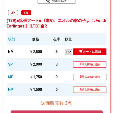
画像を拡大
JP
EN
(139)■拡張アート■《進め、エオルの家の子よ！/Forth
Eorlingas!》[LTC] 金R
状態
価格
在庫
数量
NM
￥2,500
3
カートに追加
SP
￥2,000
0
入荷時に通知
MP
￥1,750
0
入荷時に通知
HP
￥1,500
0
入荷時に通知
週間販売数 3点