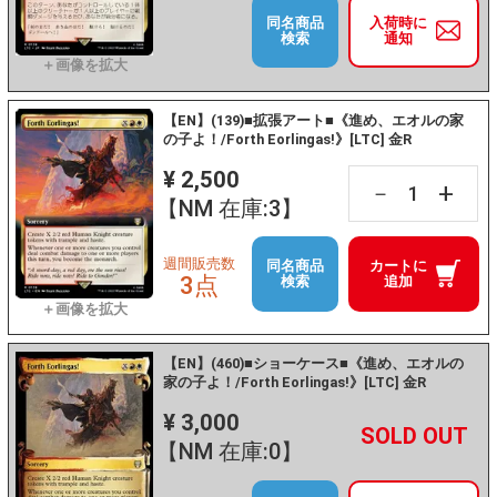
同名商品
入荷時に
検索
通知
【EN】(139)■拡張アート■《進め、エオルの家
の子よ！/Forth Eorlingas!》[LTC] 金R
¥ 2,500
+
－
【NM 在庫:3】
週間販売数
同名商品
カートに
3点
検索
追加
【EN】(460)■ショーケース■《進め、エオルの
家の子よ！/Forth Eorlingas!》[LTC] 金R
¥ 3,000
+
－
【NM 在庫:0】