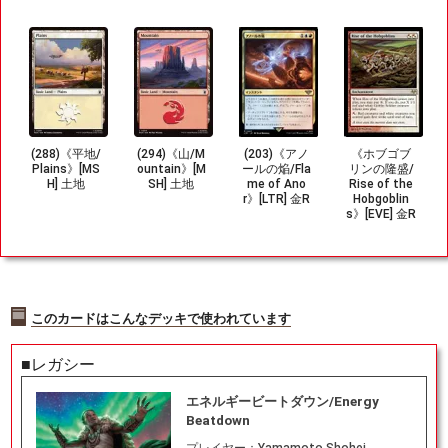
(288)《平地/
(294)《山/M
(203)《アノ
《ホブゴブ
Plains》[MS
ountain》[M
ールの焔/Fla
リンの隆盛/
H] 土地
SH] 土地
me of Ano
Rise of the
r》[LTR] 金R
Hobgoblin
s》[EVE] 金R
このカードはこんなデッキで使われています
■レガシー
エネルギービートダウン/Energy
Beatdown
プレイヤー：
Yamamoto Shohei