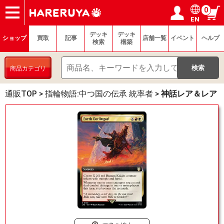
0
EN
ショップ
買取
記事
デッキ検索
デッキ構築
選手一覧
店舗一覧
イベント
ヘルプ
お問い合わせ
ログイン／会員登録
マイページ
デッキ
デッキ
ショップ
買取
記事
店舗一覧
イベント
ヘルプ
検索
構築
商品カテゴリ
通販TOP
>
指輪物語:中つ国の伝承 統率者
>
神話レア＆レア