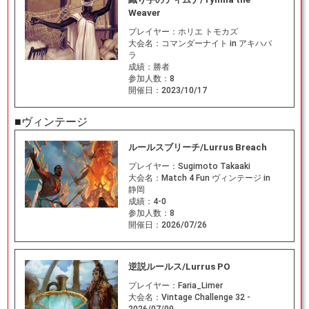
Weaver
プレイヤー：
ホリエ トモカズ
大会名：
コマンダーナイト in アキハバ
ラ
成績：
勝者
参加人数：
8
開催日：
2023/10/17
■ヴィンテージ
ルールスブリーチ/Lurrus Breach
プレイヤー：
Sugimoto Takaaki
大会名：
Match 4 Fun ヴィンテージ in
静岡
成績：
4-0
参加人数：
8
開催日：
2026/07/26
逆説ルールス/Lurrus PO
プレイヤー：
Faria_Limer
大会名：
Vintage Challenge 32 -
2026/07/09