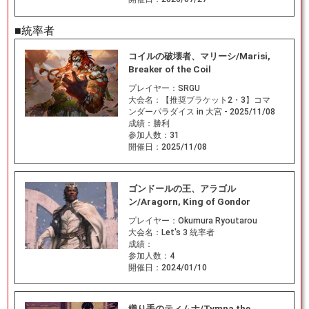
■統率者
コイルの破壊者、マリーシ/Marisi,
Breaker of the Coil
プレイヤー：
SRGU
大会名：
【推奨ブラケット2・3】コマ
ンダーパラダイス in 大宮 - 2025/11/08
成績：
勝利
参加人数：
31
開催日：
2025/11/08
ゴンドールの王、アラゴル
ン/Aragorn, King of Gondor
プレイヤー：
Okumura Ryoutarou
大会名：
Let's 3 統率者
成績：
参加人数：
4
開催日：
2024/01/10
織り手のティムナ/Tymna the