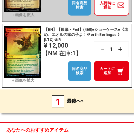
同名商品
入荷時に
検索
通知
【EN】【銀幕・Foil】(460)■ショーケース■《進
め、エオルの家の子よ！/Forth Eorlingas!》
[LTC] 金R
¥ 12,000
+
－
【NM 在庫:1】
同名商品
カートに
検索
追加
1
最後へ»
あなたへのおすすめアイテム