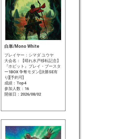
白単/Mono White
プレイヤー：
シマダ ユウヤ
大会名：
【晴れ水戸移転記念】
『ホビット』プレイ・ブースタ
ー1BOX 争奪モダン[決勝SE有
り][予約可]
成績：
Top4
参加人数：
16
開催日：
2026/08/02