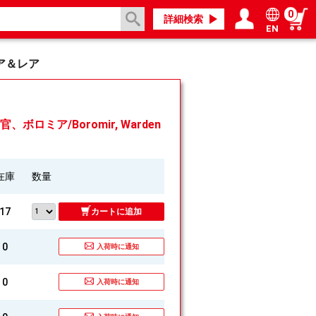
0
詳細検索
EN
ログイン／会員登録
マイページ
ア＆レア
ボロミア/Boromir, Warden
在庫
数量
17
カートに追加
0
入荷時に通知
0
入荷時に通知