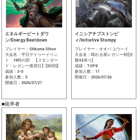
エネルギービートダウ
イニシアチブストンピ
ン/Energy Beatdown
ィ/Initiative Stompy
プレイヤー：
Ohkuma Shion
プレイヤー：
オオバ ユウヘイ
大会名：
平日デイリーイベン
大会名：
晴れる屋レガシー杯[決
ト 19時の部 【スタンダー
勝SE有り]
ド・レガシー推奨日】[3回戦]
成績：
TOP8
成績：
3-0
参加人数：
17
参加人数：
5
開催日：
2026/07/26
開催日：
2026/07/27
■統率者