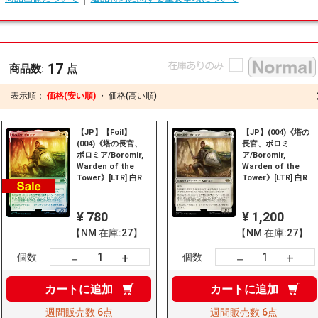
17
商品数:
点
表示順：
価格(安い順)
・
価格(高い順)
【JP】【Foil】
【JP】(004)《塔の
(004)《塔の長官、
長官、ボロミ
ボロミア/Boromir,
ア/Boromir,
Warden of the
Warden of the
Tower》[LTR] 白R
Tower》[LTR] 白R
¥ 780
¥ 1,200
【NM 在庫:27】
【NM 在庫:27】
+
+
－
－
個数
個数
カートに
追加
カートに
追加
週間販売数
6点
週間販売数
6点