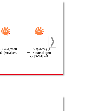
2)《溶融/Melt
《トンネルのイグ
(143)《スカーレ
(134)《魔
n》[MH3] 赤U
ナス/Tunnel Ignu
ット・スパイダ
じのトカゲ/M
s》[SOM] 赤R
ー、ケイン/Scarl
bane Lizar
et Spider, Kaine》
J] 赤U
[SPM] 金U