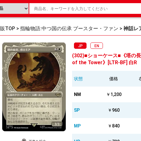
販TOP
>
指輪物語:中つ国の伝承 ブースター・ファン
>
神話レ
JP
EN
(302)■ショーケース■《塔の長官、
of the Tower》[LTR-BF] 白R
状態
価格
NM
￥1,200
SP
￥960
MP
￥840