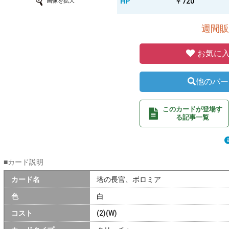
HP
￥720
画像を拡大
週間販
お気に入
他のバー
このカードが登場す
る記事一覧
■カード説明
カード名
塔の長官、ボロミア
色
白
コスト
(2)(W)