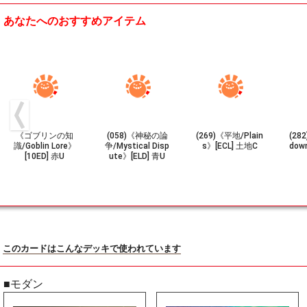
あなたへのおすすめアイテム
《ゴブリンの知
(058)《神秘の論
(269)《平地/Plain
(28
識/Goblin Lore》
争/Mystical Disp
s》[ECL] 土地C
dow
[10ED] 赤U
ute》[ELD] 青U
このカードはこんなデッキで使われています
■モダン