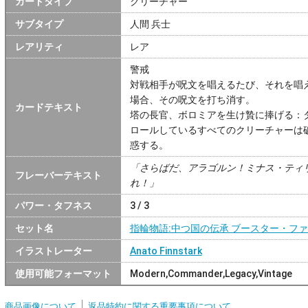
カードタイプ
クリーチャー
サブタイプ
人間 兵士
レアリティ
レア
警戒
対戦相手が呪文を唱えるたび、それを唱
場合、その呪文を打ち消す。
カードテキスト
塔の長官、ボロミアを生け贄に捧げる：
ロールしているすべてのクリーチャーは
惑する。
「さらばだ、アラゴルン！ミナス・ティ
フレーバーテキスト
れ！」
パワー・タフネス
3 / 3
セット名
指輪物語:中つ国の伝承 ブースター・フ
イラストレーター
Anato Finnstark
使用可能フォーマット
Modern,Commander,Legacy,Vintage
商品画像について
返品特約に関する重要事項について