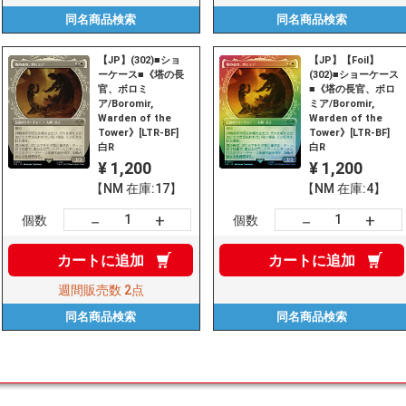
同名商品
検索
同名商品
検索
【JP】(302)■ショ
【JP】【Foil】
ーケース■《塔の長
(302)■ショーケース
官、ボロミ
■《塔の長官、ボロ
ア/Boromir,
ミア/Boromir,
Warden of the
Warden of the
Tower》[LTR-BF]
Tower》[LTR-BF]
白R
白R
¥ 1,200
¥ 1,200
【NM 在庫:17】
【NM 在庫:4】
+
+
－
－
個数
個数
カートに
追加
カートに
追加
週間販売数
2点
同名商品
検索
同名商品
検索