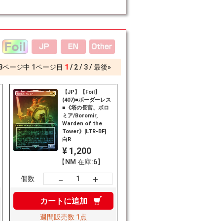
3
ページ中
1
ページ目
1
2
3
最後»
【JP】【Foil】
(407)■ボーダーレス
■《塔の長官、ボロ
ミア/Boromir,
Warden of the
Tower》[LTR-BF]
白R
¥ 1,200
【NM 在庫:6】
+
－
個数
カートに
追加
週間販売数
1点