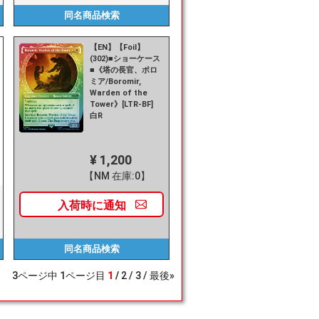
同名商品
検索
【EN】【Foil】
(302)■ショーケース
■《塔の長官、ボロ
ミア/Boromir,
Warden of the
Tower》[LTR-BF]
白R
¥ 1,200
【NM 在庫:0】
入荷時に
通知
同名商品
検索
3
ページ中
1
ページ目
1
2
3
最後»