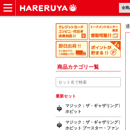
ショップ
買取
記事
デッキ検索
デッキ構築
選手一覧
店舗一覧
イベント
ヘルプ
お問い合わせ
通
商品カテゴリ一覧