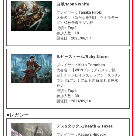
白単/Mono White
プレイヤー：
Tanaka Hiroki
大会名：
《新たな夜明け、ケトラモー
ズ》×2枚争奪モダン杯
成績：
Top8
参加人数：
18
開催日：
2025/08/17
ルビーストーム/Ruby Storm
プレイヤー：
Kato Tomohiro
大会名：
【WPNプレミアムストア限
定】チャンピオンズカップシーズン3ラ
ウンド2プレミアム予選 in 晴れる屋水
戸店
成績：
Top4
参加人数：
30
開催日：
2024/09/16
■レガシー
デス&タックス/Death & Taxes
プレイヤー：
Kagawa Hiroyuki