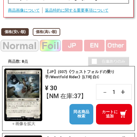
商品画像について
返品特約に関する重要事項について
価格(安い順)
価格(高い順)
商品数:
8
点
【JP】(037)《ウェストフォルドの乗り
手/Westfold Rider》[LTR] 白C
¥ 30
+
－
【NM 在庫:37】
同名商品
カートに
検索
追加