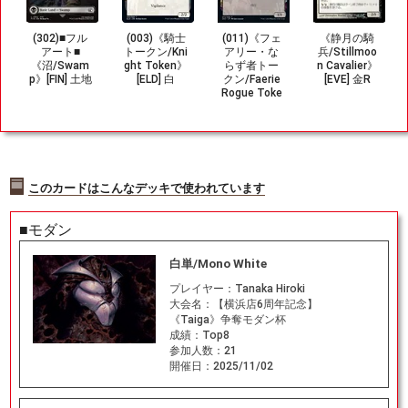
(302)■フル
(003)《騎士
(011)《フェ
《静月の騎
アート■
トークン/Kni
アリー・な
兵/Stillmoo
《沼/Swam
ght Token》
らず者トー
n Cavalier》
p》[FIN] 土地
[ELD] 白
クン/Faerie
[EVE] 金R
Rogue Toke
n》[2X2] 黒
このカードはこんなデッキで使われています
■モダン
白単/Mono White
プレイヤー：
Tanaka Hiroki
大会名：
【横浜店6周年記念】
《Taiga》争奪モダン杯
成績：
Top8
参加人数：
21
開催日：
2025/11/02