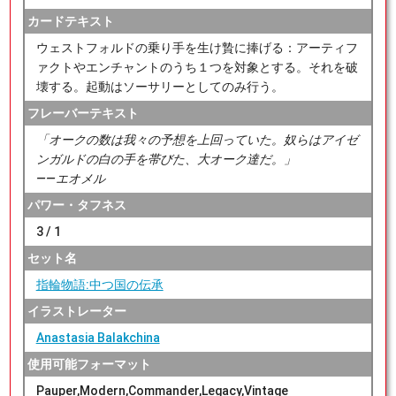
カードテキスト
ウェストフォルドの乗り手を生け贄に捧げる：アーティフ
ァクトやエンチャントのうち１つを対象とする。それを破
壊する。起動はソーサリーとしてのみ行う。
フレーバーテキスト
「オークの数は我々の予想を上回っていた。奴らはアイゼ
ンガルドの白の手を帯びた、大オーク達だ。」
――エオメル
パワー・タフネス
3 / 1
セット名
指輪物語:中つ国の伝承
イラストレーター
Anastasia Balakchina
使用可能フォーマット
Pauper,Modern,Commander,Legacy,Vintage