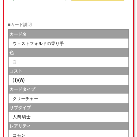
■カード説明
カード名
ウェストフォルドの乗り手
色
白
コスト
(1)(W)
カードタイプ
クリーチャー
サブタイプ
人間 騎士
レアリティ
コモン