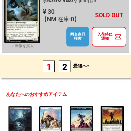
手/Westfold Rider》[HOC] 白C
¥ 30
+
－
【NM 在庫:0】
同名商品
入荷時に
検索
通知
1
2
最後へ»
あなたへのおすすめアイテム