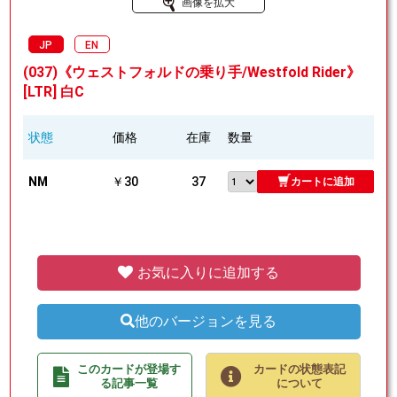
画像を拡大
JP
EN
(037)《ウェストフォルドの乗り手/Westfold Rider》
[LTR] 白C
状態
価格
在庫
数量
NM
￥30
37
カートに追加
お気に入りに追加する
他のバージョンを見る
このカードが登場す
カードの状態表記
る記事一覧
について