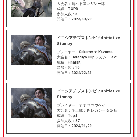
大会名：
晴れる屋レガシー杯
成績：
TOP8
参加人数：
8
開催日：
2024/03/23
イニシアチブストンピィ/Initiative
Stompy
プレイヤー：
Sakamoto Kazuma
大会名：
Hareruya Cup レガシー #21
成績：
Finalist
参加人数：
19
開催日：
2024/02/23
イニシアチブストンピィ/Initiative
Stompy
プレイヤー：
オオバ ユウヘイ
大会名：
季王戦：冬 レガシー 金沢店
成績：
Top4
参加人数：
27
開催日：
2024/01/20