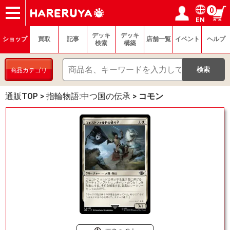
0
EN
ショップ
買取
記事
デッキ検索
デッキ構築
選手一覧
店舗一覧
イベント
ヘルプ
お問い合わせ
ログイン／会員登録
マイページ
デッキ
デッキ
ショップ
買取
記事
店舗一覧
イベント
ヘルプ
検索
構築
商品カテゴリ
通販TOP
>
指輪物語:中つ国の伝承
>
コモン