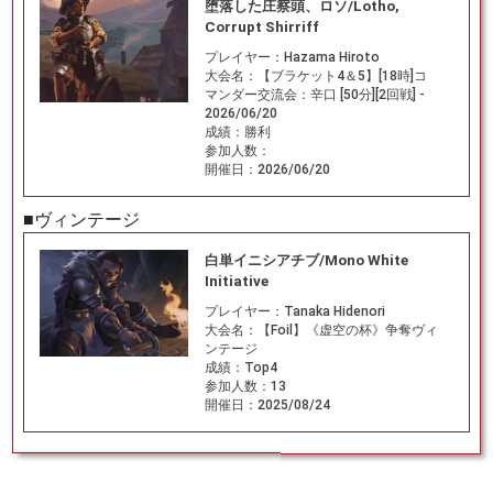
堕落した庄察頭、ロソ/Lotho,
Corrupt Shirriff
プレイヤー：
Hazama Hiroto
大会名：
【ブラケット4＆5】[18時]コ
マンダー交流会：辛口 [50分][2回戦] -
2026/06/20
成績：
勝利
参加人数：
開催日：
2026/06/20
■ヴィンテージ
白単イニシアチブ/Mono White
Initiative
プレイヤー：
Tanaka Hidenori
大会名：
【Foil】《虚空の杯》争奪ヴィ
ンテージ
成績：
Top4
参加人数：
13
開催日：
2025/08/24