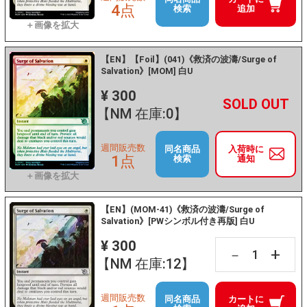
4点
検索
追加
【EN】【Foil】(041)《救済の波濤/Surge of
Salvation》[MOM] 白U
¥ 300
+
－
【NM 在庫:0】
週間販売数
同名商品
入荷時に
1点
検索
通知
【EN】(MOM-41)《救済の波濤/Surge of
Salvation》[PWシンボル付き再版] 白U
¥ 300
+
－
【NM 在庫:12】
週間販売数
同名商品
カートに