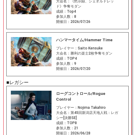
大会名：
《黙示録、シェオルドレッ
ド》争奪モダン
成績：
Top4
参加人数：
8
開催日：
2026/07/26
ハンマータイム/Hammer Time
プレイヤー：
Saito Kensuke
大会名：
勝利の楽士2枚争奪モダン
成績：
TOP4
参加人数：
9
開催日：
2026/07/20
■レガシー
ローグコントロール/Rogue
Control
プレイヤー：
Nojima Takahiro
大会名：
第45回新潟店天地人戦：レガ
シー[決勝SE]
成績：
TOP8
参加人数：
21
開催日：
2026/06/28