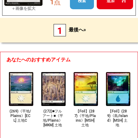
1点
検索
追加
1
最後へ»
あなたへのおすすめアイテム
(269)《平地/
(272)■フル
【Foil】(28
【Foil】(28
Plains》[EC
アート■《平
7)《平地/Pla
9)《島/Islan
L] 土地C
地/Plains》
ins》[MSH]
d》[MSH] 土
[MKM] 土地
土地
地