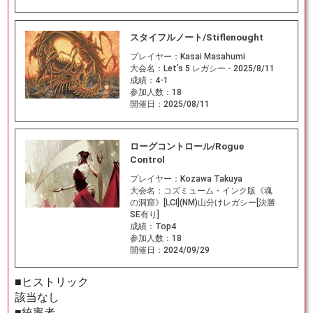
スタイフルノート/Stiflenought
プレイヤー：
Kasai Masahumi
大会名：
Let's 5 レガシー - 2025/8/11
成績：
4-1
参加人数：
18
開催日：
2025/08/11
ローグコントロール/Rogue
Control
プレイヤー：
Kozawa Takuya
大会名：
コズミューム・インク版《魂
の洞窟》[LCI](NM)山分けレガシー[決勝
SE有り]
成績：
Top4
参加人数：
18
開催日：
2024/09/29
■ヒストリック
該当なし
■統率者