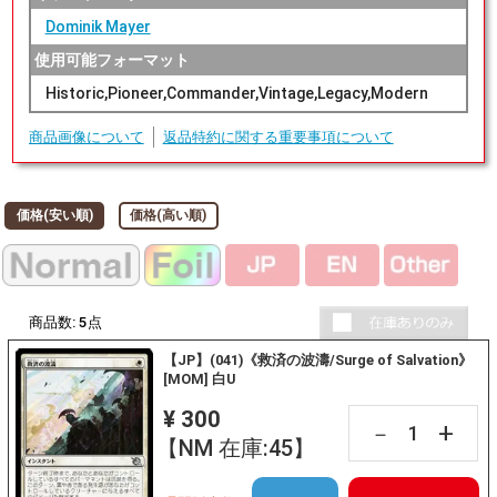
Dominik Mayer
使用可能フォーマット
Historic,Pioneer,Commander,Vintage,Legacy,Modern
商品画像について
返品特約に関する重要事項について
価格(安い順)
価格(高い順)
商品数:
5
点
【JP】(041)《救済の波濤/Surge of Salvation》
[MOM] 白U
¥ 300
+
－
【NM 在庫:45】