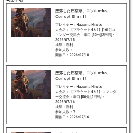
堕落した庄察頭、ロソ/Lotho,
Corrupt Shirriff
プレイヤー：
Hazama Hiroto
大会名：
【ブラケット4＆5】[16時]コ
マンダー交流会：辛口 [50分][2回戦] -
2026/07/18
成績：
勝利
参加人数：
開催日：
2026/07/18
堕落した庄察頭、ロソ/Lotho,
Corrupt Shirriff
プレイヤー：
Hazama Hiroto
大会名：
【ブラケット4＆5】コマンダ
ー交流会：辛口 [50分][2回戦] -
2026/07/16
成績：
勝利
参加人数：
7
開催日：
2026/07/16