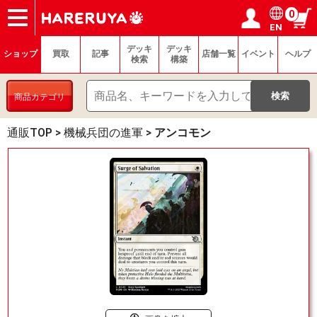
0
EN
ショップ
買取
記事
デッキ検索
デッキ構築
選手一覧
店舗一覧
イベント
ヘルプ
お問い合わせ
ログイン／会員登録
マイページ
デッキ
デッキ
ショップ
買取
記事
店舗一覧
イベント
ヘルプ
検索
構築
商品カテゴリ
通販TOP
>
機械兵団の進軍
>
アンコモン