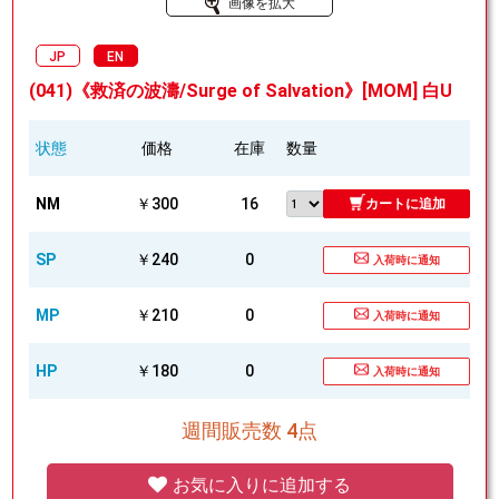
画像を拡大
JP
EN
(041)《救済の波濤/Surge of Salvation》[MOM] 白U
状態
価格
在庫
数量
NM
￥300
16
カートに追加
SP
￥240
0
入荷時に通知
MP
￥210
0
入荷時に通知
HP
￥180
0
入荷時に通知
週間販売数 4点
お気に入りに追加する