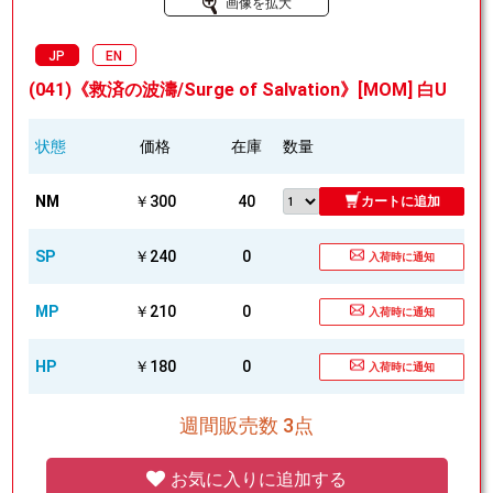
画像を拡大
JP
EN
(041)《救済の波濤/Surge of Salvation》[MOM] 白U
状態
価格
在庫
数量
NM
￥300
40
カートに追加
SP
￥240
0
入荷時に通知
MP
￥210
0
入荷時に通知
HP
￥180
0
入荷時に通知
週間販売数 3点
お気に入りに追加する