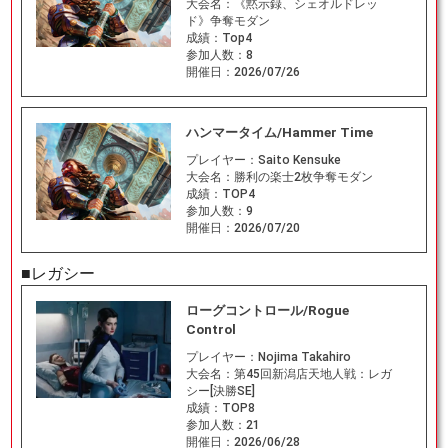
大会名：
《黙示録、シェオルドレッ
ド》争奪モダン
成績：
Top4
参加人数：
8
開催日：
2026/07/26
ハンマータイム/Hammer Time
プレイヤー：
Saito Kensuke
大会名：
勝利の楽士2枚争奪モダン
成績：
TOP4
参加人数：
9
開催日：
2026/07/20
■レガシー
ローグコントロール/Rogue
Control
プレイヤー：
Nojima Takahiro
大会名：
第45回新潟店天地人戦：レガ
シー[決勝SE]
成績：
TOP8
参加人数：
21
開催日：
2026/06/28