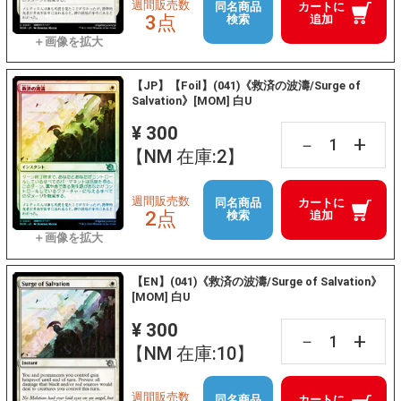
週間販売数
同名商品
カートに
3点
検索
追加
【JP】【Foil】(041)《救済の波濤/Surge of
Salvation》[MOM] 白U
¥ 300
+
－
【NM 在庫:2】
週間販売数
同名商品
カートに
2点
検索
追加
【EN】(041)《救済の波濤/Surge of Salvation》
[MOM] 白U
¥ 300
+
－
【NM 在庫:10】
週間販売数
同名商品
カートに