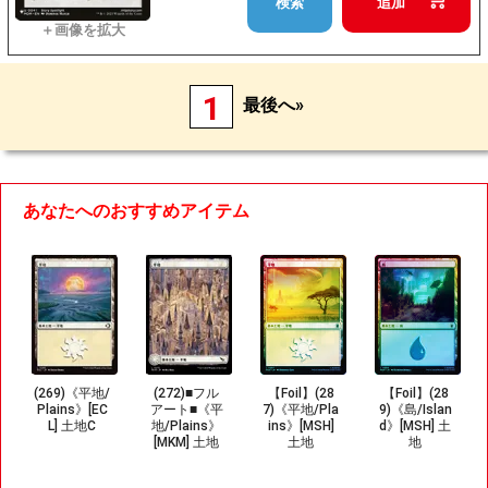
検索
追加
1
最後へ»
あなたへのおすすめアイテム
(269)《平地/
(272)■フル
【Foil】(28
【Foil】(28
Plains》[EC
アート■《平
7)《平地/Pla
9)《島/Islan
L] 土地C
地/Plains》
ins》[MSH]
d》[MSH] 土
[MKM] 土地
土地
地