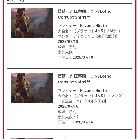
堕落した庄察頭、ロソ/Lotho,
Corrupt Shirriff
プレイヤー：
Hazama Hiroto
大会名：
【ブラケット4＆5】[16時]コ
マンダー交流会：辛口 [50分][2回戦] -
2026/07/18
成績：
勝利
参加人数：
開催日：
2026/07/18
堕落した庄察頭、ロソ/Lotho,
Corrupt Shirriff
プレイヤー：
Hazama Hiroto
大会名：
【ブラケット4＆5】コマンダ
ー交流会：辛口 [50分][2回戦] -
2026/07/16
成績：
勝利
参加人数：
7
開催日：
2026/07/16