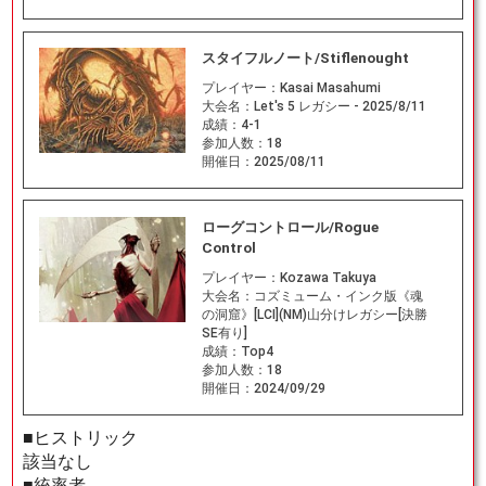
スタイフルノート/Stiflenought
プレイヤー：
Kasai Masahumi
大会名：
Let's 5 レガシー - 2025/8/11
成績：
4-1
参加人数：
18
開催日：
2025/08/11
ローグコントロール/Rogue
Control
プレイヤー：
Kozawa Takuya
大会名：
コズミューム・インク版《魂
の洞窟》[LCI](NM)山分けレガシー[決勝
SE有り]
成績：
Top4
参加人数：
18
開催日：
2024/09/29
■ヒストリック
該当なし
■統率者