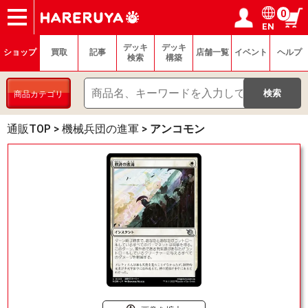
0
EN
ショップ
買取
記事
デッキ検索
デッキ構築
選手一覧
店舗一覧
イベント
ヘルプ
お問い合わせ
ログイン／会員登録
マイページ
デッキ
デッキ
ショップ
買取
記事
店舗一覧
イベント
ヘルプ
検索
構築
商品カテゴリ
通販TOP
>
機械兵団の進軍
>
アンコモン