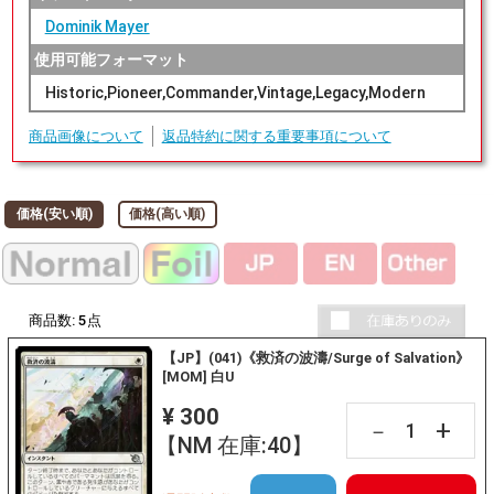
Dominik Mayer
使用可能フォーマット
Historic,Pioneer,Commander,Vintage,Legacy,Modern
商品画像について
返品特約に関する重要事項について
価格(安い順)
価格(高い順)
商品数:
5
点
【JP】(041)《救済の波濤/Surge of Salvation》
[MOM] 白U
¥ 300
+
－
【NM 在庫:40】