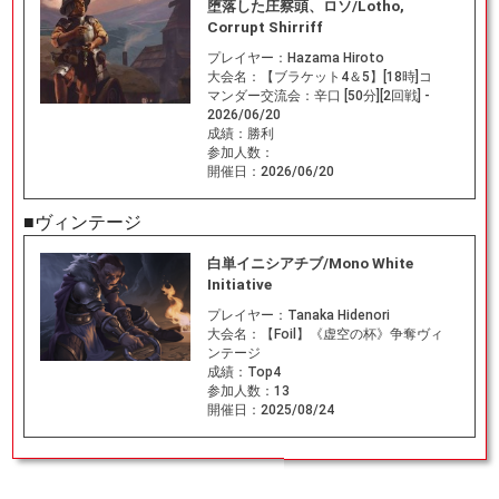
堕落した庄察頭、ロソ/Lotho,
Corrupt Shirriff
プレイヤー：
Hazama Hiroto
大会名：
【ブラケット4＆5】[18時]コ
マンダー交流会：辛口 [50分][2回戦] -
2026/06/20
成績：
勝利
参加人数：
開催日：
2026/06/20
■ヴィンテージ
白単イニシアチブ/Mono White
Initiative
プレイヤー：
Tanaka Hidenori
大会名：
【Foil】《虚空の杯》争奪ヴィ
ンテージ
成績：
Top4
参加人数：
13
開催日：
2025/08/24