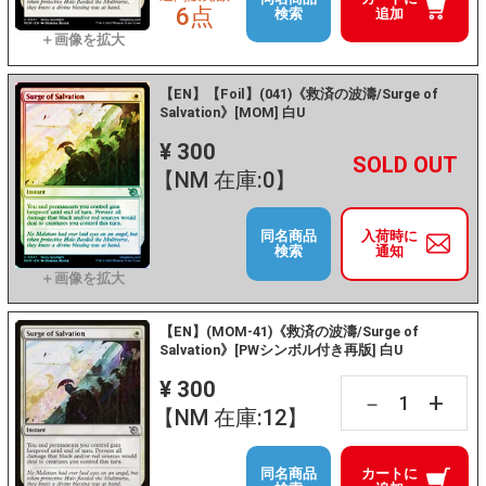
6点
検索
追加
【EN】【Foil】(041)《救済の波濤/Surge of
Salvation》[MOM] 白U
¥ 300
+
－
【NM 在庫:0】
同名商品
入荷時に
検索
通知
【EN】(MOM-41)《救済の波濤/Surge of
Salvation》[PWシンボル付き再版] 白U
¥ 300
+
－
【NM 在庫:12】
同名商品
カートに