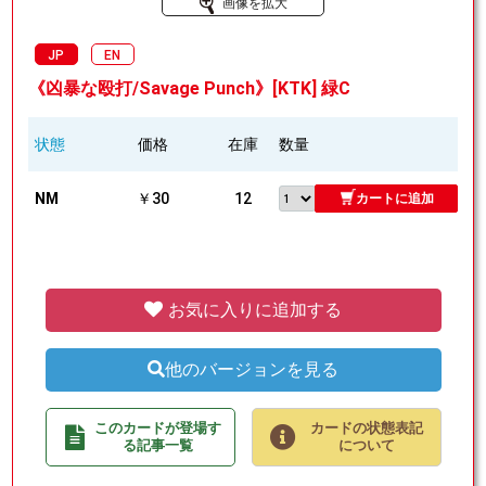
画像を拡大
JP
EN
《凶暴な殴打/Savage Punch》[KTK] 緑C
状態
価格
在庫
数量
NM
￥30
12
カートに追加
お気に入りに追加する
他のバージョンを見る
このカードが登場す
カードの状態表記
る記事一覧
について