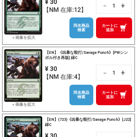
¥ 30
+
－
【NM 在庫:12】
同名商品
カートに
検索
追加
【EN】《凶暴な殴打/Savage Punch》[PWシン
ボル付き再版] 緑C
¥ 30
+
－
【NM 在庫:4】
同名商品
カートに
検索
追加
【EN】(723)《凶暴な殴打/Savage Punch》[J22]
緑C
¥ 30