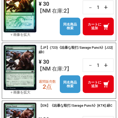
¥ 30
+
－
【NM 在庫:2】
同名商品
カートに
検索
追加
【JP】(723)《凶暴な殴打/Savage Punch》[J22]
緑C
¥ 30
+
－
【NM 在庫:7】
週間販売数
同名商品
カートに
2点
検索
追加
【EN】《凶暴な殴打/Savage Punch》[KTK] 緑C