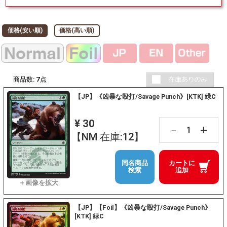
価格(安い順)
価格(高い順)
商品数:
7
点
【JP】《凶暴な殴打/Savage Punch》[KTK] 緑C
¥ 30
+
－
【NM 在庫:12】
同名商品
カートに
検索
追加
【JP】【Foil】《凶暴な殴打/Savage Punch》
[KTK] 緑C