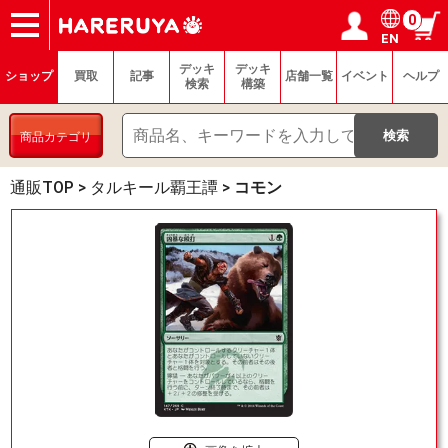
0
EN
ショップ
買取
記事
デッキ検索
デッキ構築
選手一覧
店舗一覧
イベント
ヘルプ
お問い合わせ
ログイン／会員登録
マイページ
デッキ
デッキ
ショップ
買取
記事
店舗一覧
イベント
ヘルプ
検索
構築
商品カテゴリ
通販TOP
>
タルキール覇王譚
>
コモン