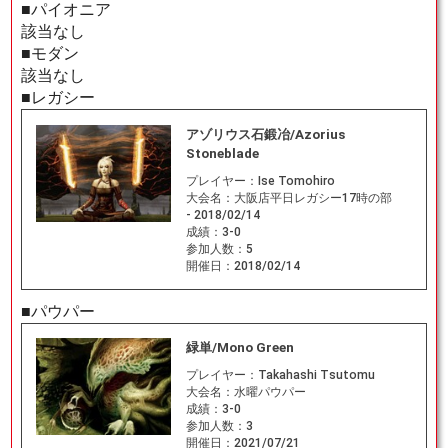
■パイオニア
該当なし
■モダン
該当なし
■レガシー
アゾリウス石鍛冶/Azorius
Stoneblade
プレイヤー：
Ise Tomohiro
大会名：
大阪店平日レガシー17時の部
- 2018/02/14
成績：
3-0
参加人数：
5
開催日：
2018/02/14
■パウパー
緑単/Mono Green
プレイヤー：
Takahashi Tsutomu
大会名：
水曜パウパー
成績：
3-0
参加人数：
3
開催日：
2021/07/21