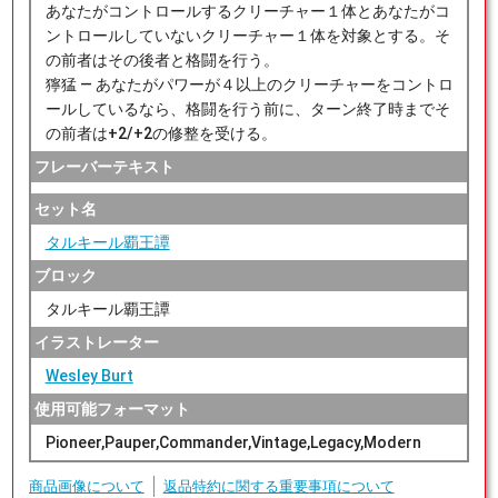
あなたがコントロールするクリーチャー１体とあなたがコ
ントロールしていないクリーチャー１体を対象とする。そ
の前者はその後者と格闘を行う。
獰猛 ― あなたがパワーが４以上のクリーチャーをコントロ
ールしているなら、格闘を行う前に、ターン終了時までそ
の前者は+2/+2の修整を受ける。
フレーバーテキスト
セット名
タルキール覇王譚
ブロック
タルキール覇王譚
イラストレーター
Wesley Burt
使用可能フォーマット
Pioneer,Pauper,Commander,Vintage,Legacy,Modern
商品画像について
返品特約に関する重要事項について