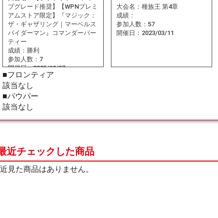
プグレード推奨】【WPNプレミ
大会名：
種族王 第4章
アムストア限定】『マジック：
成績：
ザ・ギャザリング｜マーベルス
参加人数：
57
パイダーマン』コマンダーパー
開催日：
2023/03/11
ティー
成績：
勝利
参加人数：
7
開催日：
2025/10/07
■フロンティア
該当なし
■パウパー
該当なし
最近チェックした商品
近見た商品はありません。