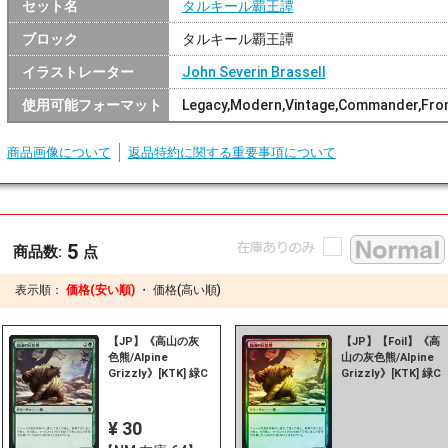
セット名
タルキール覇王譚
ブロック
タルキール覇王譚
イラストレーター
John Severin Brassell
使用可能フォーマット
Legacy,Modern,Vintage,Commander,Front
商品画像について
返品特約に関する重要事項について
5
商品数:
点
表示順：
価格(安い順)
・
価格(高い順)
【JP】《高山の灰
【JP】【Foil】《高
色熊/Alpine
山の灰色熊/Alpine
Grizzly》[KTK] 緑C
Grizzly》[KTK] 緑C
¥ 30