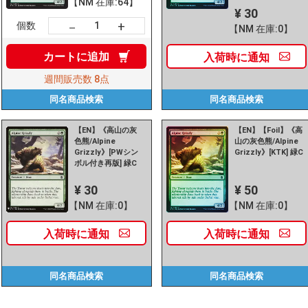
【NM 在庫:64】
¥ 30
+
－
個数
【NM 在庫:0】
カートに
追加
入荷時に
通知
週間販売数
8点
同名商品
検索
同名商品
検索
【EN】《高山の灰
【EN】【Foil】《高
色熊/Alpine
山の灰色熊/Alpine
Grizzly》[PWシン
Grizzly》[KTK] 緑C
ボル付き再版] 緑C
¥ 30
¥ 50
【NM 在庫:0】
【NM 在庫:0】
入荷時に
通知
入荷時に
通知
同名商品
検索
同名商品
検索