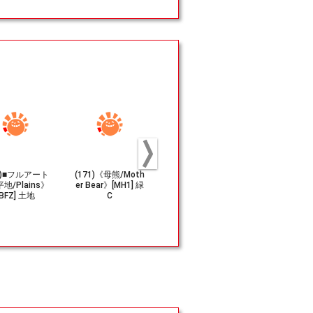
51)■フルアート
(171)《母熊/Moth
《シマクマ/Stripe
(161)《群
地/Plains》
er Bear》[MH1] 緑
d Bears》[WTH]
灰色熊/Drover
[BFZ] 土地
C
緑C
zzly》[OTJ