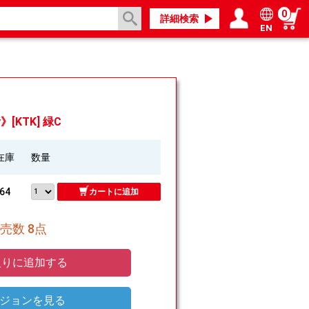
0
詳細検索
EN
ログイン／会員登録
マイページ
》[KTK] 緑C
在庫
数量
64
カートに追加
売数 8点
りに追加する
ジョンを見る