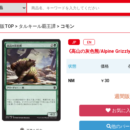
販TOP
>
タルキール覇王譚
>
コモン
JP
EN
《高山の灰色熊/Alpine Grizzly
状態
価格
NM
￥30
週間販
お気に入
他のバー