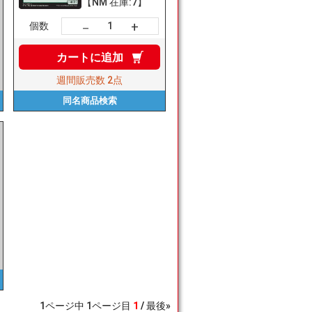
【NM 在庫:7】
+
－
個数
カートに
追加
週間販売数
2点
同名商品
検索
1
ページ中
1
ページ目
1
最後»