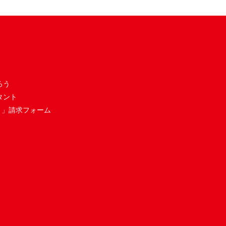
ろう
タント
き」請求フォーム