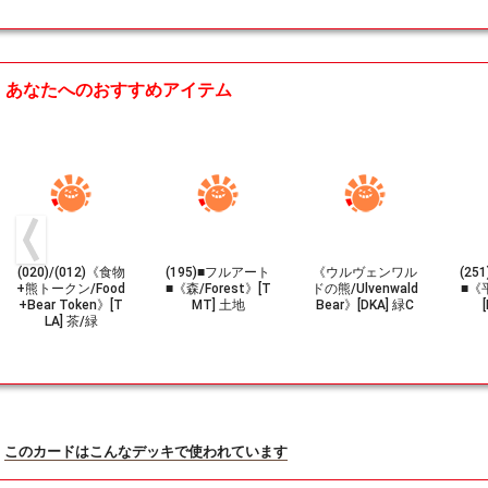
あなたへのおすすめアイテム
(020)/(012)《食物
(195)■フルアート
《ウルヴェンワル
(2
+熊トークン/Food
■《森/Forest》[T
ドの熊/Ulvenwald
■《平
+Bear Token》[T
MT] 土地
Bear》[DKA] 緑C
LA] 茶/緑
このカードはこんなデッキで使われています