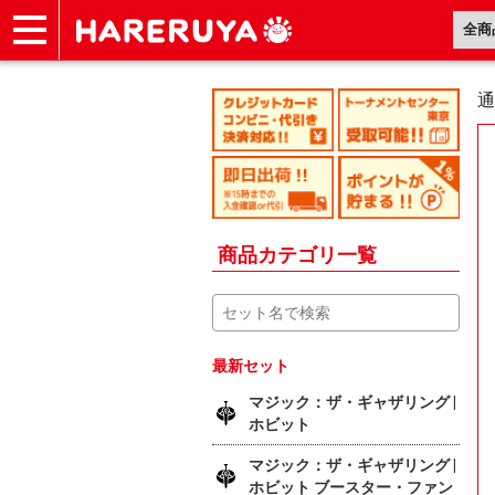
ショップ
買取
記事
デッキ検索
デッキ構築
選手一覧
店舗一覧
イベント
ヘルプ
お問い合わせ
通
商品カテゴリ一覧