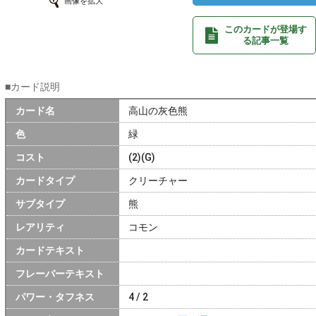
画像を拡大
このカードが登場す
る記事一覧
■カード説明
カード名
高山の灰色熊
色
緑
コスト
(2)(G)
カードタイプ
クリーチャー
サブタイプ
熊
レアリティ
コモン
カードテキスト
フレーバーテキスト
パワー・タフネス
4 / 2