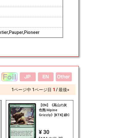
ier,Pauper,Pioneer
1
ページ中
1
ページ目
1
最後»
【EN】《高山の灰
色熊/Alpine
Grizzly》[KTK] 緑C
¥ 30