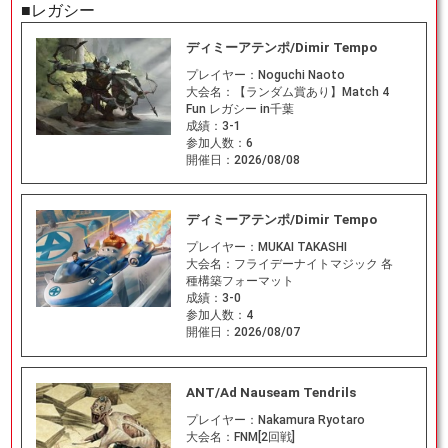
■レガシー
ディミーアテンポ/Dimir Tempo
プレイヤー：
Noguchi Naoto
大会名：
【ランダム賞あり】Match 4
Fun レガシー in千葉
成績：
3-1
参加人数：
6
開催日：
2026/08/08
ディミーアテンポ/Dimir Tempo
プレイヤー：
MUKAI TAKASHI
大会名：
フライデーナイトマジック 各
種構築フォーマット
成績：
3-0
参加人数：
4
開催日：
2026/08/07
ANT/Ad Nauseam Tendrils
プレイヤー：
Nakamura Ryotaro
大会名：
FNM[2回戦]