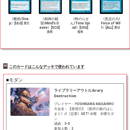
《断絶/Sna
《精神の願
《時のらせ
《意志の力/
p》[ULG] 青C
望/Mind's D
ん/Time Spi
Force of Wil
esire》[SCG]
ral》[USG]
l》[ALL] 青U
青R
青R
このカードはこんなデッキで使われています
■モダン
ライブラリーアウト/Library
Destruction
プレイヤー：
YOSHIKAWA MASAHIRO
大会名：
【推奨日】《探求の旅のはじ
まり》//《定業》GET! 水曜、木曜モダ
ン
成績：
3-0
参加人数：
3