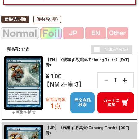
価格(安い順)
価格(高い順)
商品数:
14
点
【EN】《残響する真実/Echoing Truth》[EvT]
青C
¥ 100
+
－
【NM 在庫:3】
週間販売数
同名商品
カートに
1点
検索
追加
【JP】《残響する真実/Echoing Truth》[DST]
青C