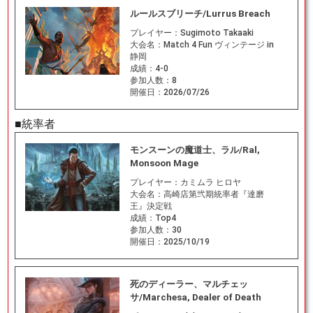
ルールスブリーチ/Lurrus Breach
プレイヤー：
Sugimoto Takaaki
大会名：
Match 4 Fun ヴィンテージ in
静岡
成績：
4-0
参加人数：
8
開催日：
2026/07/26
■統率者
モンスーンの魔道士、ラル/Ral,
Monsoon Mage
プレイヤー：
カミムラ ヒロヤ
大会名：
高崎店第弐期統率者『達磨
王』決定戦
成績：
Top4
参加人数：
30
開催日：
2025/10/19
死のディーラー、マルチェッ
サ/Marchesa, Dealer of Death