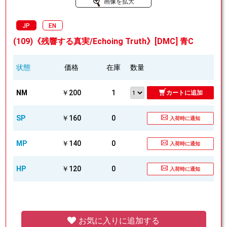
画像を拡大
JP
EN
(109)《残響する真実/Echoing Truth》[DMC] 青C
状態
価格
在庫
数量
NM
￥200
1
カートに追加
SP
￥160
0
入荷時に通知
MP
￥140
0
入荷時に通知
HP
￥120
0
入荷時に通知
お気に入りに追加する