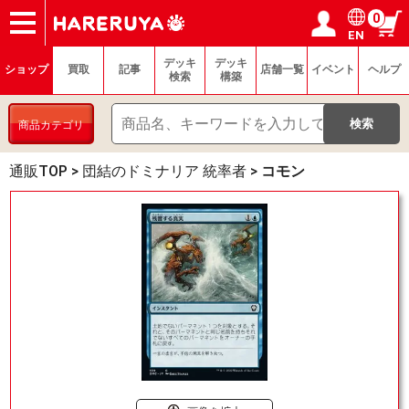
0
EN
ショップ
買取
記事
デッキ検索
デッキ構築
選手一覧
店舗一覧
イベント
ヘルプ
お問い合わせ
ログイン／会員登録
マイページ
デッキ
デッキ
ショップ
買取
記事
店舗一覧
イベント
ヘルプ
検索
構築
商品カテゴリ
通販TOP
>
団結のドミナリア 統率者
>
コモン