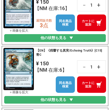
¥ 150
+
－
【NM 在庫:16】
週間販売数
同名商品
カートに
3点
検索
追加
他の状態も見る
【EN】《残響する真実/Echoing Truth》[C15]
青C
¥ 150
+
－
【NM 在庫:6】
同名商品
カートに
検索
追加
他の状態も見る