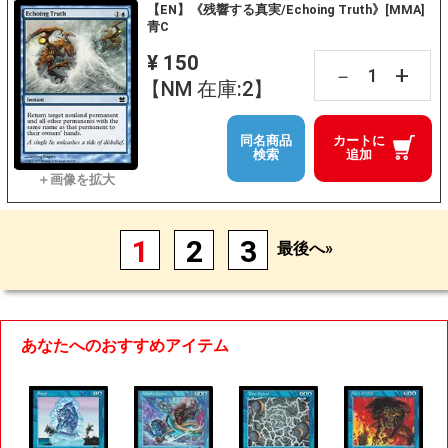
【EN】《残響する真実/Echoing Truth》[MMA]
青C
¥ 150
+
－
【NM 在庫:2】
同名商品
カートに
検索
追加
1
2
3
最後へ»
あなたへのおすすめアイテム