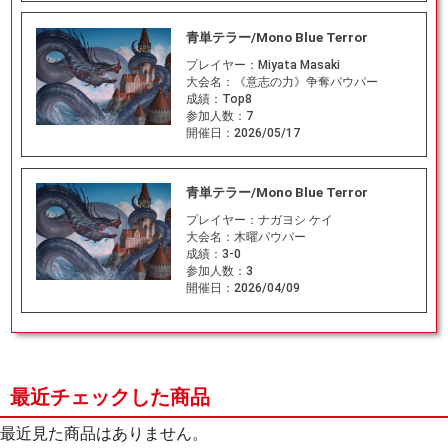
青単テラー/Mono Blue Terror
プレイヤー：
Miyata Masaki
大会名：
《意志の力》争奪パウパー
成績：
Top8
参加人数：
7
開催日：
2026/05/17
青単テラー/Mono Blue Terror
プレイヤー：
ナガヨシ ケイ
大会名：
木曜パウパー
成績：
3-0
参加人数：
3
開催日：
2026/04/09
最近チェックした商品
最近見た商品はありません。