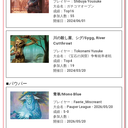
プレイヤー：
Shibuya Yousuke
大会名：
ガチコマオープン
成績：
Top16
参加人数：
55
開催日：
2024/06/01
川の殺し屋、シグ/Sygg, River
Cutthroat
プレイヤー：
Tokonami Yusuke
大会名：
《宝石の洞窟》争奪統率者戦
成績：
Top4
参加人数：
19
開催日：
2024/03/20
■パウパー
青単/Mono Blue
プレイヤー：
Faerie_Miscreant
大会名：
Pauper League - 2026/05/20
成績：
5-0
参加人数：
開催日：
2026/05/20