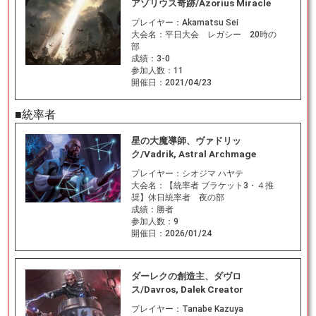
アゾリウス奇跡/Azorius Miracle
プレイヤー：
Akamatsu Sei
大会名：
平日大会 レガシー 20時の
部
成績：
3-0
参加人数：
11
開催日：
2021/04/23
■統率者
星の大魔導師、ヴァドリッ
ク/Vadrik, Astral Archmage
プレイヤー：
シオジマ ハヤテ
大会名：
【統率者 ブラケット3・４推
奨】休日統率者 夜の部
成績：
勝者
参加人数：
9
開催日：
2026/01/24
ダーレクの創造主、ダヴロ
ス/Davros, Dalek Creator
プレイヤー：
Tanabe Kazuya