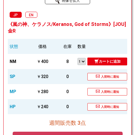
画像を拡大
JP
EN
《嵐の神、ケラノス/Keranos, God of Storms》[JOU]
金R
状態
価格
在庫
数量
NM
￥400
8
カートに追加
SP
￥320
0
入荷時に通知
MP
￥280
0
入荷時に通知
HP
￥240
0
入荷時に通知
週間販売数 3点