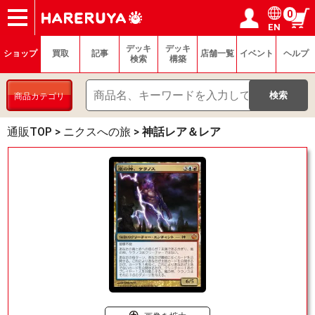
0
EN
ショップ
買取
記事
デッキ検索
デッキ構築
選手一覧
店舗一覧
イベント
ヘルプ
お問い合わせ
ログイン／会員登録
マイページ
デッキ
デッキ
ショップ
買取
記事
店舗一覧
イベント
ヘルプ
検索
構築
商品カテゴリ
通販TOP
>
ニクスへの旅
>
神話レア＆レア