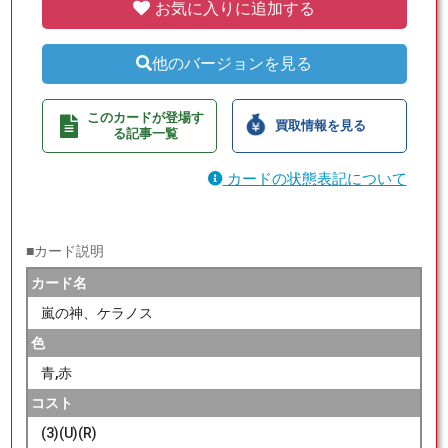
お気に入りに追加する
他のバージョンを見る
このカードが登場す
買取情報を見る
る記事一覧
カードの状態表記について
■カード説明
カード名
嵐の神、ケラノス
色
青,赤
コスト
(3)(U)(R)