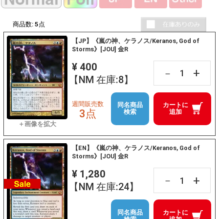
商品数:
5
点
【JP】《嵐の神、ケラノス/Keranos, God of
Storms》[JOU] 金R
¥ 400
+
－
【NM 在庫:8】
週間販売数
同名商品
カートに
3点
検索
追加
【EN】《嵐の神、ケラノス/Keranos, God of
Storms》[JOU] 金R
¥ 1,280
+
－
【NM 在庫:24】
同名商品
カートに