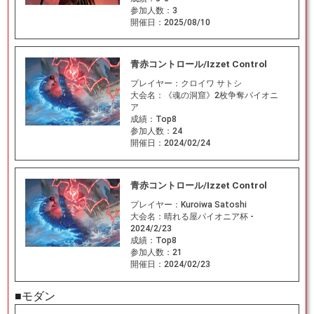
参加人数：
3
開催日：
2025/08/10
青赤コントロール/Izzet Control
プレイヤー：
クロイワ サトシ
大会名：
《魂の洞窟》2枚争奪パイオニ
ア
成績：
Top8
参加人数：
24
開催日：
2024/02/24
青赤コントロール/Izzet Control
プレイヤー：
Kuroiwa Satoshi
大会名：
晴れる屋パイオニア杯 -
2024/2/23
成績：
Top8
参加人数：
21
開催日：
2024/02/23
■モダン