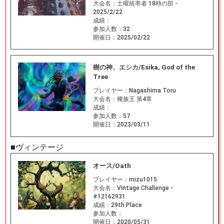
大会名：
土曜統率者 18時の部 -
2025/2/22
成績：
参加人数：
32
開催日：
2025/02/22
樹の神、エシカ/Esika, God of the
Tree
プレイヤー：
Nagashima Toru
大会名：
種族王 第4章
成績：
参加人数：
57
開催日：
2023/03/11
■ヴィンテージ
オース/Oath
プレイヤー：
mizu1015
大会名：
Vintage Challenge -
#12162931
成績：
29th Place
参加人数：
開催日：
2020/05/31