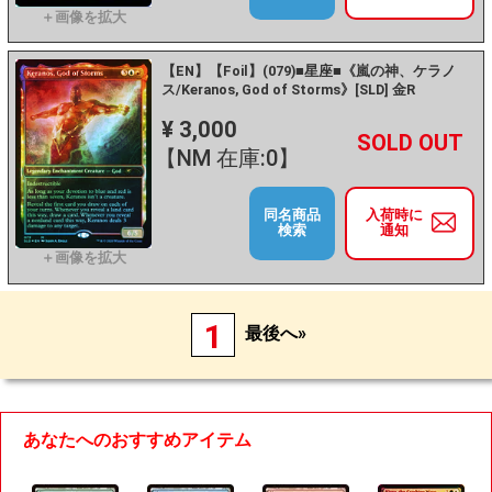
【EN】【Foil】(079)■星座■《嵐の神、ケラノ
ス/Keranos, God of Storms》[SLD] 金R
¥ 3,000
+
－
【NM 在庫:0】
同名商品
入荷時に
検索
通知
1
最後へ»
あなたへのおすすめアイテム