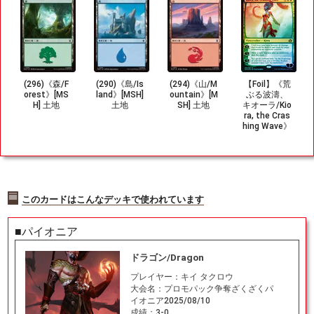
(296)《森/F
(290)《島/Is
(294)《山/M
【Foil】《荒
orest》[MS
land》[MSH]
ountain》[M
ぶる波濤、
H] 土地
土地
SH] 土地
キオーラ/Kio
ra, the Cras
hing Wave》
[EvK/DDO]
金R
このカードはこんなデッキで使われています
■パイオニア
ドラゴン/Dragon
プレイヤー：
キイ タクロウ
大会名：
プロモパック争奪ざくざくパ
イオニア2025/08/10
成績：
3-0