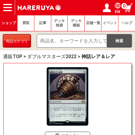
0
EN
ショップ
買取
記事
デッキ検索
デッキ構築
選手一覧
店舗一覧
イベント
ヘルプ
お問い合わせ
ログイン／会員登録
マイページ
デッキ
デッキ
ショップ
買取
記事
店舗一覧
イベント
ヘルプ
検索
構築
商品カテゴリ
通販TOP
>
ダブルマスターズ2022
>
神話レア＆レア