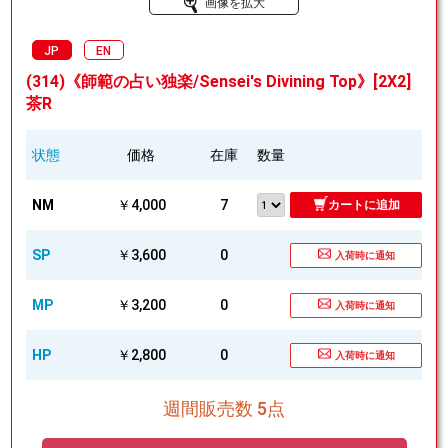
画像を拡大
JP
EN
(314)《師範の占い独楽/Sensei's Divining Top》[2X2]
茶R
状態
価格
在庫
数量
NM
￥4,000
7
カートに追加
SP
￥3,600
0
入荷時に通知
MP
￥3,200
0
入荷時に通知
HP
￥2,800
0
入荷時に通知
週間販売数 5点