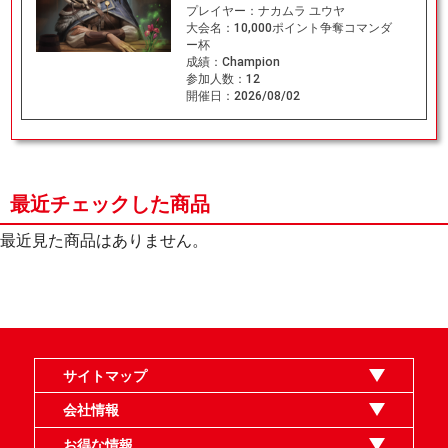
プレイヤー：
ナカムラ ユウヤ
大会名：
10,000ポイント争奪コマンダ
ー杯
成績：
Champion
参加人数：
12
開催日：
2026/08/02
最近チェックした商品
最近見た商品はありません。
サイトマップ
オンラインショップ
買取
記事
選手一覧
デッキ検索
デッキ構築
イベント・大会
店舗のご案内
お問い合わせ
ヘルプ
FAQ
会社情報
利用規約
スタッフ募集
特定商取引法表示
個人情報保護指針
企業情報
お得な情報