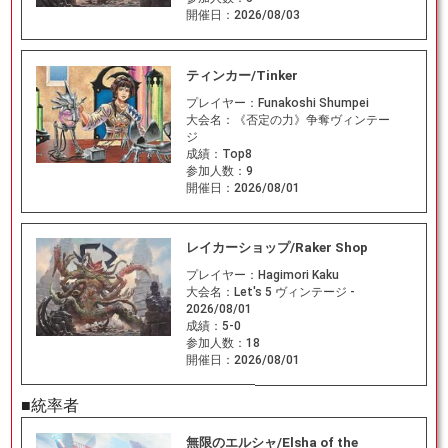
開催日：
2026/08/03
ティンカー/Tinker
プレイヤー：
Funakoshi Shumpei
大会名：
《否定の力》争奪ヴィンテー
ジ
成績：
Top8
参加人数：
9
開催日：
2026/08/01
レイカーショップ/Raker Shop
プレイヤー：
Hagimori Kaku
大会名：
Let's 5 ヴィンテージ -
2026/08/01
成績：
5-0
参加人数：
18
開催日：
2026/08/01
■統率者
無限のエルシャ/Elsha of the