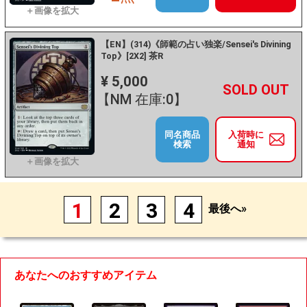
【EN】(314)《師範の占い独楽/Sensei's Divining
Top》[2X2] 茶R
¥ 5,000
+
－
【NM 在庫:0】
同名商品
入荷時に
検索
通知
1
2
3
4
最後へ»
あなたへのおすすめアイテム