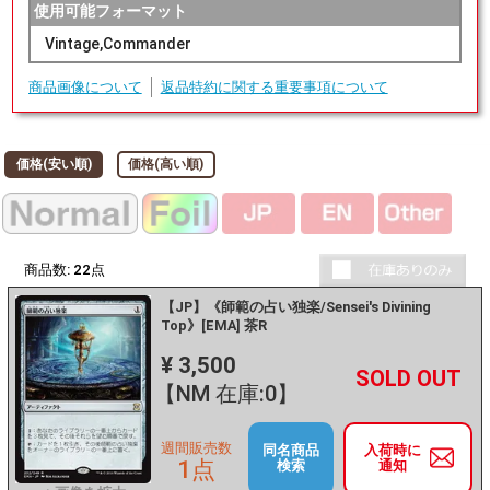
使用可能フォーマット
Vintage,Commander
商品画像について
返品特約に関する重要事項について
価格(安い順)
価格(高い順)
商品数:
22
点
【JP】《師範の占い独楽/Sensei's Divining
Top》[EMA] 茶R
¥ 3,500
+
－
【NM 在庫:0】
週間販売数
同名商品
入荷時に
1点
検索
通知