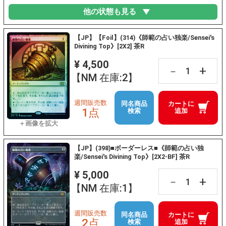
他の状態も見る
【JP】【Foil】(314)《師範の占い独楽/Sensei's
Divining Top》[2X2] 茶R
¥ 4,500
+
－
【NM 在庫:2】
週間販売数
同名商品
カートに
1点
検索
追加
【JP】(398)■ボーダーレス■《師範の占い独
楽/Sensei's Divining Top》[2X2-BF] 茶R
¥ 5,000
+
－
【NM 在庫:1】
週間販売数
同名商品
カートに
2点
検索
追加