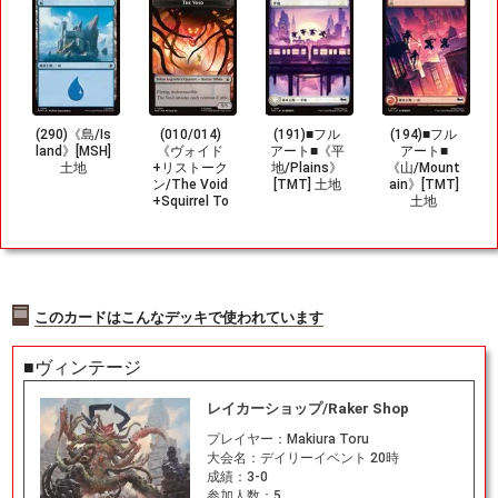
(290)《島/Is
(010/014)
(191)■フル
(194)■フル
land》[MSH]
《ヴォイド
アート■《平
アート■
土地
+リストーク
地/Plains》
《山/Mount
ン/The Void
[TMT] 土地
ain》[TMT]
+Squirrel To
土地
ken》[MSH]
黒/緑
このカードはこんなデッキで使われています
■ヴィンテージ
レイカーショップ/Raker Shop
プレイヤー：
Makiura Toru
大会名：
デイリーイベント 20時
成績：
3-0
参加人数：
5