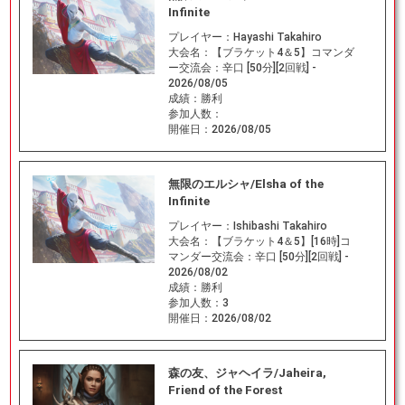
Infinite
プレイヤー：
Hayashi Takahiro
大会名：
【ブラケット4＆5】コマンダ
ー交流会：辛口 [50分][2回戦] -
2026/08/05
成績：
勝利
参加人数：
開催日：
2026/08/05
無限のエルシャ/Elsha of the
Infinite
プレイヤー：
Ishibashi Takahiro
大会名：
【ブラケット4＆5】[16時]コ
マンダー交流会：辛口 [50分][2回戦] -
2026/08/02
成績：
勝利
参加人数：
3
開催日：
2026/08/02
森の友、ジャヘイラ/Jaheira,
Friend of the Forest