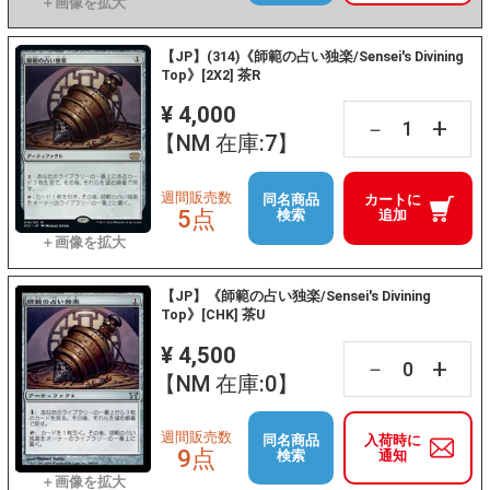
【JP】(314)《師範の占い独楽/Sensei's Divining
Top》[2X2] 茶R
¥ 4,000
+
－
【NM 在庫:7】
週間販売数
同名商品
カートに
5点
検索
追加
【JP】《師範の占い独楽/Sensei's Divining
Top》[CHK] 茶U
¥ 4,500
+
－
【NM 在庫:0】
週間販売数
同名商品
入荷時に
9点
検索
通知