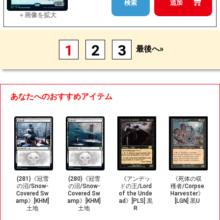
検索
追加
1
2
3
最後へ»
あなたへのおすすめアイテム
(281)《冠雪
(280)《冠雪
《アンデッ
《死体の収
の沼/Snow-
の沼/Snow-
ドの王/Lord
穫者/Corpse
Covered Sw
Covered Sw
of the Unde
Harvester》
amp》[KHM]
amp》[KHM]
ad》[PLS] 黒
[LGN] 黒U
土地
土地
R