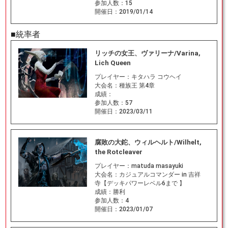
参加人数：
15
開催日：
2019/01/14
■統率者
リッチの女王、ヴァリーナ/Varina,
Lich Queen
プレイヤー：
キタハラ コウヘイ
大会名：
種族王 第4章
成績：
参加人数：
57
開催日：
2023/03/11
腐敗の大鉈、ウィルヘルト/Wilhelt,
the Rotcleaver
プレイヤー：
matuda masayuki
大会名：
カジュアルコマンダー in 吉祥
寺【デッキパワーレベル6まで 】
成績：
勝利
参加人数：
4
開催日：
2023/01/07