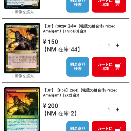
同名商品
カートに
検索
追加
【JP】(382)■旧枠■《秘蔵の縫合体/Prized
Amalgam》[TSR-BS] 金R
¥ 150
+
－
【NM 在庫:44】
同名商品
カートに
検索
追加
【JP】【Foil】(264)《秘蔵の縫合体/Prized
Amalgam》[2X2] 金R
¥ 200
+
－
【NM 在庫:2】
同名商品
カートに