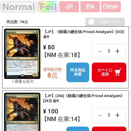
商品数:
16
点
【JP】《秘蔵の縫合体/Prized Amalgam》[SOI]
金R
¥ 80
+
－
【NM 在庫:18】
週間販売数
同名商品
カートに
8点
検索
追加
【JP】(264)《秘蔵の縫合体/Prized Amalgam》
[2X2] 金R
¥ 100
+
－
【NM 在庫:14】