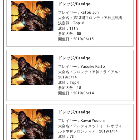
ドレッジ/Dredge
プレイヤー：
katou Jun
大会名：
第13期フロンティア神挑戦者
決定戦 - Top16
成績：
11th
参加人数：
55
開催日：
2019/06/15
ドレッジ/Dredge
プレイヤー：
Yasuike Kaito
大会名：
フロンティア神トライアル -
2019/6/14
成績：
Top4
参加人数：
18
開催日：
2019/06/14
ドレッジ/Dredge
プレイヤー：
Kawai Yuuichi
大会名：
アルティメットォ！レオヴォ
ルド争奪フロンティア - 2019/1/14
成績：
7th