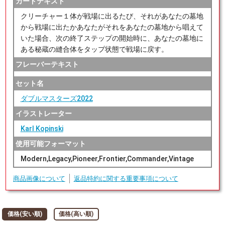
カードテキスト
クリーチャー１体が戦場に出るたび、それがあなたの墓地
から戦場に出たかあなたがそれをあなたの墓地から唱えて
いた場合、次の終了ステップの開始時に、あなたの墓地に
ある秘蔵の縫合体をタップ状態で戦場に戻す。
フレーバーテキスト
セット名
ダブルマスターズ2022
イラストレーター
Karl Kopinski
使用可能フォーマット
Modern,Legacy,Pioneer,Frontier,Commander,Vintage
商品画像について
返品特約に関する重要事項について
価格(安い順)
価格(高い順)