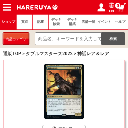
0
EN
ショップ
買取
記事
デッキ検索
デッキ構築
選手一覧
店舗一覧
イベント
ヘルプ
お問い合わせ
ログイン／会員登録
マイページ
デッキ
デッキ
ショップ
買取
記事
店舗一覧
イベント
ヘルプ
検索
構築
商品カテゴリ
通販TOP
>
ダブルマスターズ2022
>
神話レア＆レア