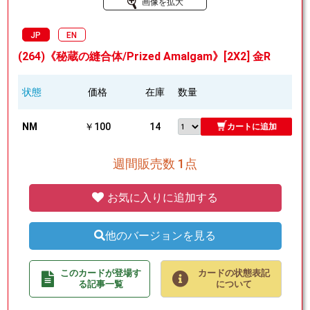
画像を拡大
JP
EN
(264)《秘蔵の縫合体/Prized Amalgam》[2X2] 金R
状態
価格
在庫
数量
NM
￥100
14
カートに追加
週間販売数 1点
お気に入りに追加する
他のバージョンを見る
このカードが登場す
カードの状態表記
る記事一覧
について