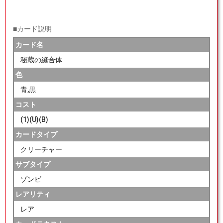
■カード説明
カード名
秘蔵の縫合体
色
青,黒
コスト
(1)(U)(B)
カードタイプ
クリーチャー
サブタイプ
ゾンビ
レアリティ
レア