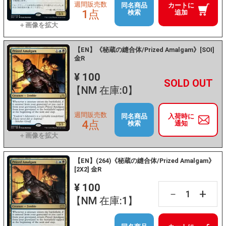
週間販売数
同名商品
カートに
1点
検索
追加
【EN】《秘蔵の縫合体/Prized Amalgam》[SOI]
金R
¥ 100
+
－
【NM 在庫:0】
週間販売数
同名商品
入荷時に
4点
検索
通知
【EN】(264)《秘蔵の縫合体/Prized Amalgam》
[2X2] 金R
¥ 100
+
－
【NM 在庫:1】