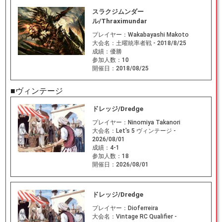
スラクジムンダー
ル/Thraximundar
プレイヤー：
Wakabayashi Makoto
大会名：
土曜統率者戦 - 2018/8/25
成績：
優勝
参加人数：
10
開催日：
2018/08/25
■ヴィンテージ
ドレッジ/Dredge
プレイヤー：
Ninomiya Takanori
大会名：
Let's 5 ヴィンテージ -
2026/08/01
成績：
4-1
参加人数：
18
開催日：
2026/08/01
ドレッジ/Dredge
プレイヤー：
Dioferreira
大会名：
Vintage RC Qualifier -