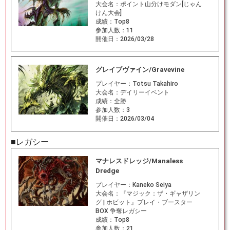
大会名：
ポイント山分けモダン[じゃん
けん大会]
成績：
Top8
参加人数：
11
開催日：
2026/03/28
グレイブヴァイン/Gravevine
プレイヤー：
Totsu Takahiro
大会名：
デイリーイベント
成績：
全勝
参加人数：
3
開催日：
2026/03/04
■レガシー
マナレスドレッジ/Manaless
Dredge
プレイヤー：
Kaneko Seiya
大会名：
『マジック：ザ・ギャザリン
グ | ホビット』プレイ・ブースター
BOX 争奪レガシー
成績：
Top8
参加人数：
21