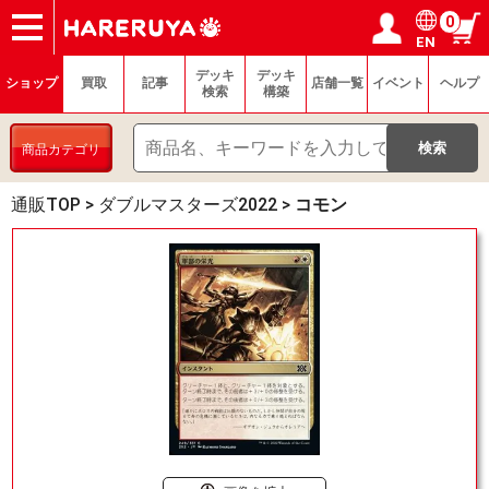
0
EN
ショップ
買取
記事
デッキ検索
デッキ構築
選手一覧
店舗一覧
イベント
ヘルプ
お問い合わせ
ログイン／会員登録
マイページ
デッキ
デッキ
ショップ
買取
記事
店舗一覧
イベント
ヘルプ
検索
構築
商品カテゴリ
通販TOP
>
ダブルマスターズ2022
>
コモン