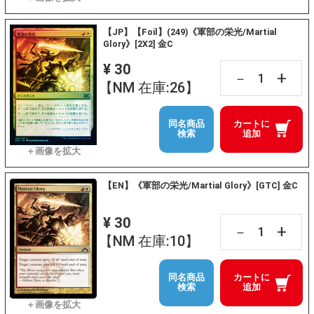
【JP】【Foil】(249)《軍部の栄光/Martial
Glory》[2X2] 金C
¥ 30
+
－
【NM 在庫:26】
同名商品
カートに
検索
追加
【EN】《軍部の栄光/Martial Glory》[GTC] 金C
¥ 30
+
－
【NM 在庫:10】
同名商品
カートに
検索
追加