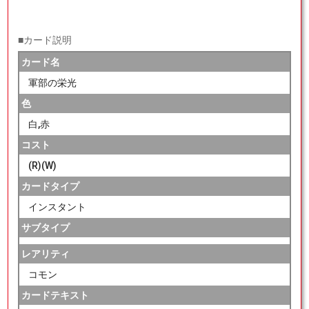
■カード説明
カード名
軍部の栄光
色
白,赤
コスト
(R)(W)
カードタイプ
インスタント
サブタイプ
レアリティ
コモン
カードテキスト