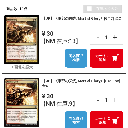
商品数:
11
点
【JP】《軍部の栄光/Martial Glory》[GTC] 金C
¥ 30
+
－
【NM 在庫:13】
同名商品
カートに
検索
追加
【JP】《軍部の栄光/Martial Glory》[GK1-RW]
金C
¥ 30
+
－
【NM 在庫:9】
同名商品
カートに
検索
追加