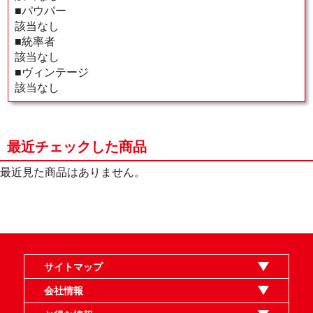
■パウパー
該当なし
■統率者
該当なし
■ヴィンテージ
該当なし
最近チェックした商品
最近見た商品はありません。
サイトマップ
オンラインショップ
買取
記事
選手一覧
デッキ検索
デッキ構築
イベント・大会
店舗のご案内
お問い合わせ
ヘルプ
FAQ
会社情報