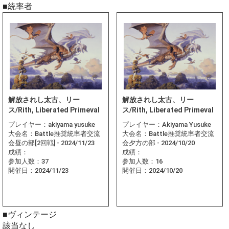
■統率者
解放されし太古、リー
解放されし太古、リー
ス/Rith, Liberated Primeval
ス/Rith, Liberated Primeval
プレイヤー：
akiyama yusuke
プレイヤー：
Akiyama Yusuke
大会名：
Battle推奨統率者交流
大会名：
Battle推奨統率者交流
会昼の部[2回戦] - 2024/11/23
会夕方の部 - 2024/10/20
成績：
成績：
参加人数：
37
参加人数：
16
開催日：
2024/11/23
開催日：
2024/10/20
■ヴィンテージ
該当なし