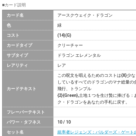
■カード説明
カード名
アースクウェイク・ドラゴン
色
緑
コスト
(14)(G)
カードタイプ
クリーチャー
サブタイプ
ドラゴン エレメンタル
レアリティ
レア
この呪文を唱えるためのコストは{X}少
しているすべてのドラゴンのマナ総量の
カードテキスト
飛行、トランプル
{2}{Green},土地１つを生け贄に捧
ク・ドラゴンをあなたの手札に戻す。
フレーバーテキスト
パワー・タフネス
10 / 10
セット名
統率者レジェンズ：バルダーズ・ゲート