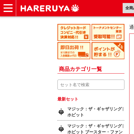
ショップ
買取
記事
デッキ検索
デッキ構築
選手一覧
店舗一覧
イベント
ヘルプ
お問い合わせ
通
商品カテゴリ一覧