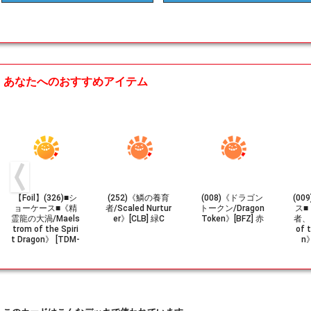
あなたへのおすすめアイテム
【Foil】(326)■シ
(252)《鱗の養育
(008)《ドラゴン
(0
ョーケース■《精
者/Scaled Nurtur
トークン/Dragon
ス■
霊龍の大渦/Maels
er》[CLB] 緑C
Token》[BFZ] 赤
者、
trom of the Spiri
of 
t Dragon》 [TDM-
n
BF] 土地R