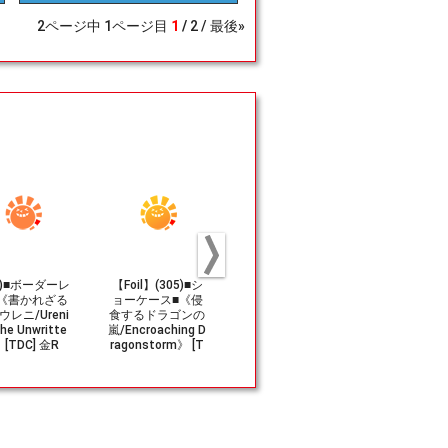
2
ページ中
1
ページ目
1
2
最後»
09)■ボーダーレ
【Foil】(305)■シ
(382)■ボーダーレ
(646)■ボ
《書かれざる
ョーケース■《侵
ス■《嵐の目、ウ
ス■《汚損破/
ウレニ/Ureni
食するドラゴンの
ギン/Ugin, Eye of
dalblast》[
the Unwritte
嵐/Encroaching D
the Storms》 [T
BF] 赤U
》[TDC] 金R
ragonstorm》 [T
DM-BF] 無R
DM-BF] 緑U