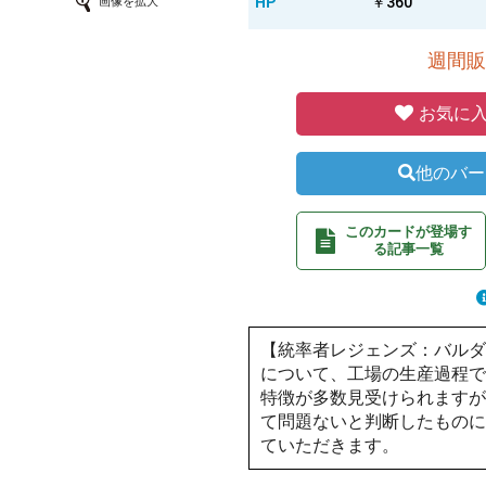
HP
￥360
画像を拡大
週間販
お気に入
他のバー
このカードが登場す
る記事一覧
【統率者レジェンズ：バル
について、工場の生産過程
特徴が多数見受けられます
て問題ないと判断したものに
ていただきます。