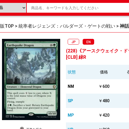
販TOP
>
統率者レジェンズ：バルダーズ・ゲートの戦い
>
神話
JP
EN
(228)《アースクウェイク・ドラゴン
[CLB] 緑R
状態
価格
NM
￥600
SP
￥480
MP
￥420