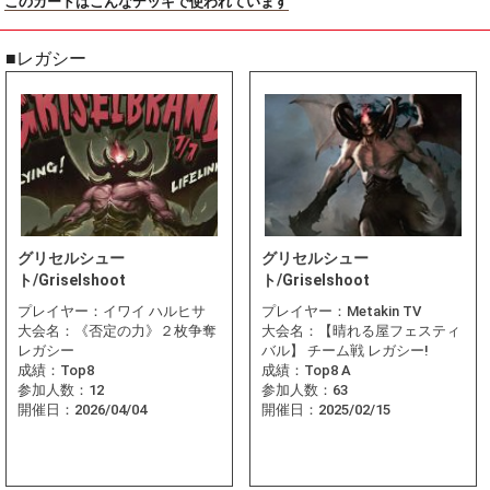
このカードはこんなデッキで使われています
■レガシー
グリセルシュー
グリセルシュー
ト/Griselshoot
ト/Griselshoot
プレイヤー：
イワイ ハルヒサ
プレイヤー：
Metakin TV
大会名：
《否定の力》２枚争奪
大会名：
【晴れる屋フェスティ
レガシー
バル】 チーム戦 レガシー!
成績：
Top8
成績：
Top8 A
参加人数：
12
参加人数：
63
開催日：
2026/04/04
開催日：
2025/02/15