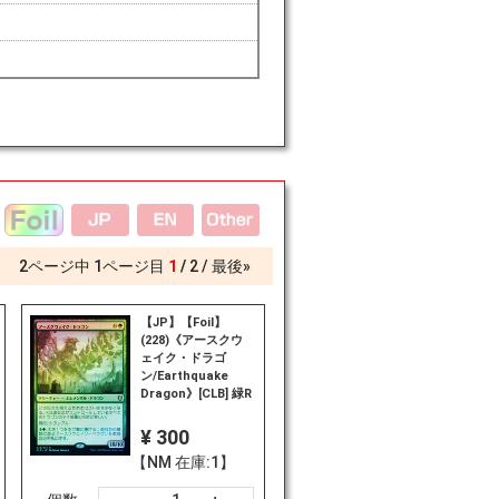
2
ページ中
1
ページ目
1
2
最後»
【JP】【Foil】
(228)《アースクウ
ェイク・ドラゴ
ン/Earthquake
Dragon》[CLB] 緑R
¥ 300
【NM 在庫:1】