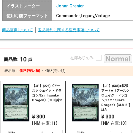
イラストレーター
Johan Grenier
使用可能フォーマット
Commander,Legacy,Vintage
商品画像について
返品特約に関する重要事項について
10
商品数:
点
表示順：
価格(安い順)
・
価格(高い順)
【JP】(228)《アー
【JP】(588)■拡張
スクウェイク・ドラ
アート■《アースク
ゴン/Earthquake
ウェイク・ドラゴ
Dragon》[CLB] 緑R
ン/Earthquake
Dragon》[CLB-BF]
緑R
¥ 300
¥ 300
【NM 在庫:11】
【NM 在庫:10】