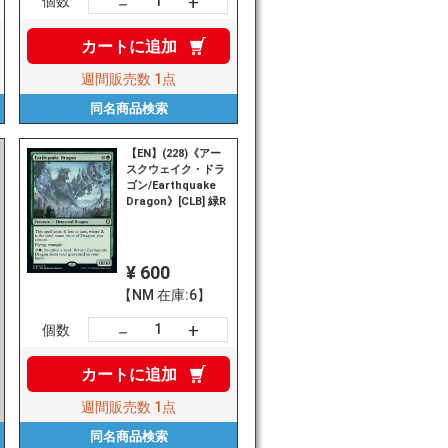
+
－
個数
カートに
追加
週間販売数
1点
同名商品
検索
【EN】(228)《アー
スクウェイク・ドラ
ゴン/Earthquake
Dragon》[CLB] 緑R
¥ 600
【NM 在庫:6】
+
－
個数
カートに
追加
週間販売数
1点
同名商品
検索