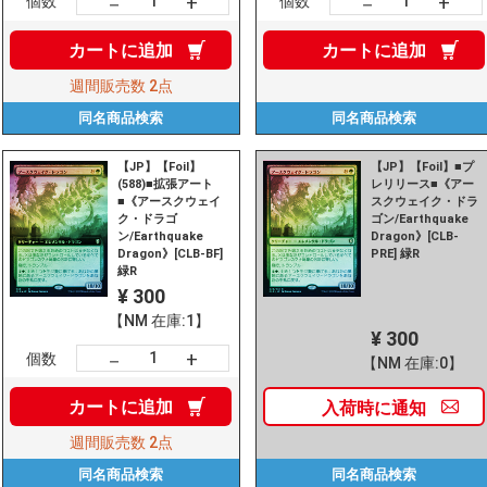
+
+
－
－
個数
個数
カートに
追加
カートに
追加
週間販売数
2点
同名商品
検索
同名商品
検索
【JP】【Foil】
【JP】【Foil】■プ
(588)■拡張アート
レリリース■《アー
■《アースクウェイ
スクウェイク・ドラ
ク・ドラゴ
ゴン/Earthquake
ン/Earthquake
Dragon》[CLB-
Dragon》[CLB-BF]
PRE] 緑R
緑R
¥ 300
【NM 在庫:1】
¥ 300
+
－
個数
【NM 在庫:0】
カートに
追加
入荷時に
通知
週間販売数
2点
同名商品
検索
同名商品
検索